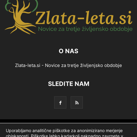
O NAS
Zlata-leta.si - Novice za tretje življenjsko obdobje
SLEDITE NAM
Splošni pogoji
Piškotki
Politika zasebnosti
Uporabljamo analitične piškotke za anonimizirano merjenje
obiskanosti. Piškotke lahko kadarkoli naknadno zavrnete v