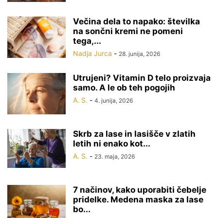
Večina dela to napako: številka
na sončni kremi ne pomeni
tega,...
Nadja Jurca
-
28. junija, 2026
Utrujeni? Vitamin D telo proizvaja
samo. A le ob teh pogojih
A. S.
-
4. junija, 2026
Skrb za lase in lasišče v zlatih
letih ni enako kot...
A. S.
-
23. maja, 2026
7 načinov, kako uporabiti čebelje
pridelke. Medena maska za lase
bo...