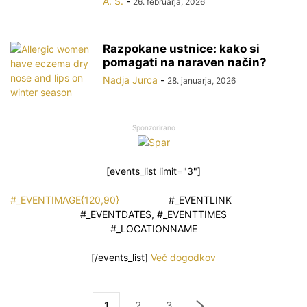
A. S.
-
26. februarja, 2026
Razpokane ustnice: kako si
pomagati na naraven način?
Nadja Jurca
-
28. januarja, 2026
Sponzorirano
[events_list limit="3"]
#_EVENTIMAGE{120,90}
#_EVENTLINK
#_EVENTDATES, #_EVENTTIMES
#_LOCATIONNAME
[/events_list]
Več dogodkov
1
2
3