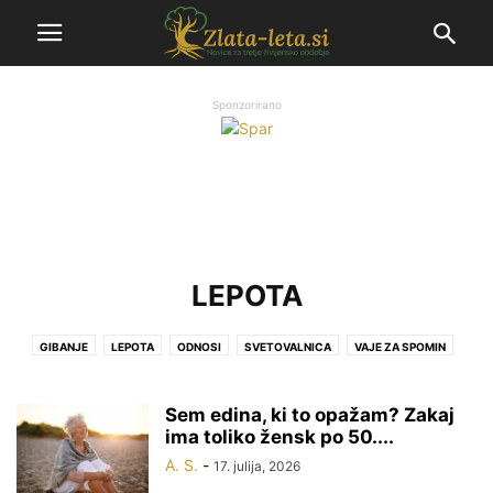
Sponzorirano
LEPOTA
GIBANJE
LEPOTA
ODNOSI
SVETOVALNICA
VAJE ZA SPOMIN
ZDRAVO ŽIVLJENJE
Sem edina, ki to opažam? Zakaj
ima toliko žensk po 50....
A. S.
-
17. julija, 2026