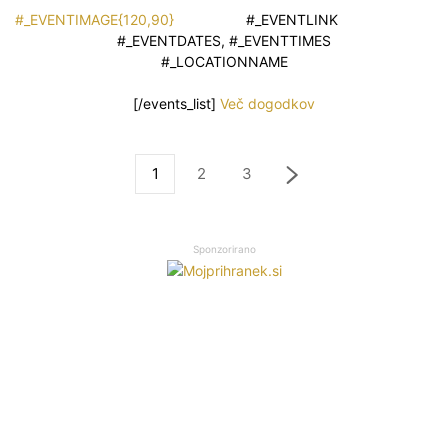
#_EVENTIMAGE{120,90}
#_EVENTLINK
#_EVENTDATES, #_EVENTTIMES
#_LOCATIONNAME
[/events_list]
Več dogodkov
1
2
3
Sponzorirano