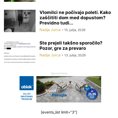
Vlomilci ne počivajo poleti. Kako
zaščititi dom med dopustom?
Previdno tudi...
Nadja Jurca
-
15. julija, 2026
Ste prejeli takšno sporočilo?
Pozor, gre za prevaro
Nadja Jurca
-
13. julija, 2026
Sponzorirano
[events_list limit="3"]