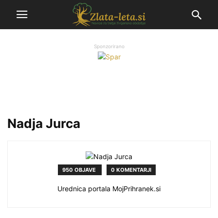
Sponzorirano
Nadja Jurca
950 OBJAVE
0 KOMENTARJI
Urednica portala MojPrihranek.si