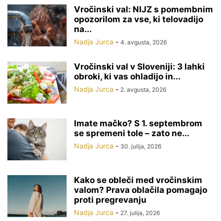
Vročinski val: NIJZ s pomembnim
opozorilom za vse, ki telovadijo
na...
Nadja Jurca
-
4. avgusta, 2026
Vročinski val v Sloveniji: 3 lahki
obroki, ki vas ohladijo in...
Nadja Jurca
-
2. avgusta, 2026
Imate mačko? S 1. septembrom
se spremeni tole – zato ne...
Nadja Jurca
-
30. julija, 2026
Kako se obleči med vročinskim
valom? Prava oblačila pomagajo
proti pregrevanju
Nadja Jurca
-
27. julija, 2026