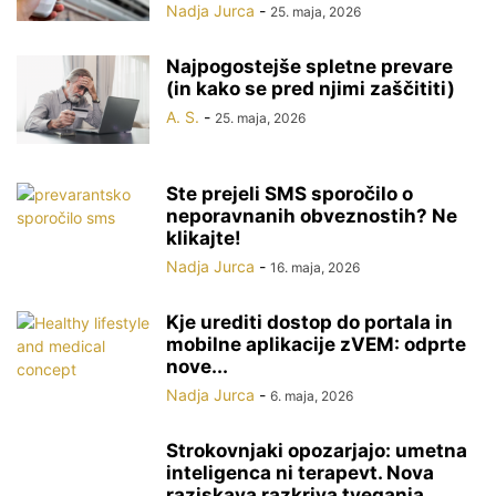
Nadja Jurca
-
25. maja, 2026
Najpogostejše spletne prevare
(in kako se pred njimi zaščititi)
A. S.
-
25. maja, 2026
Ste prejeli SMS sporočilo o
neporavnanih obveznostih? Ne
klikajte!
Nadja Jurca
-
16. maja, 2026
Kje urediti dostop do portala in
mobilne aplikacije zVEM: odprte
nove...
Nadja Jurca
-
6. maja, 2026
Strokovnjaki opozarjajo: umetna
inteligenca ni terapevt. Nova
raziskava razkriva tveganja