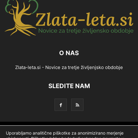
O NAS
Zlata-leta.si - Novice za tretje življenjsko obdobje
SLEDITE NAM
Splošni pogoji
Piškotki
Politika zasebnosti
Uporabljamo analitične piškotke za anonimizirano merjenje