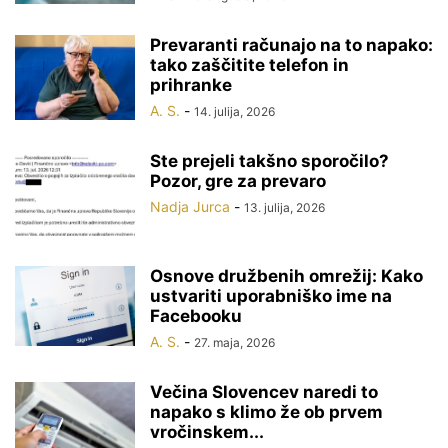
Prevaranti računajo na to napako:
tako zaščitite telefon in
prihranke
A. S.
-
14. julija, 2026
Ste prejeli takšno sporočilo?
Pozor, gre za prevaro
Nadja Jurca
-
13. julija, 2026
Osnove družbenih omrežij: Kako
ustvariti uporabniško ime na
Facebooku
A. S.
-
27. maja, 2026
Večina Slovencev naredi to
napako s klimo že ob prvem
vročinskem...