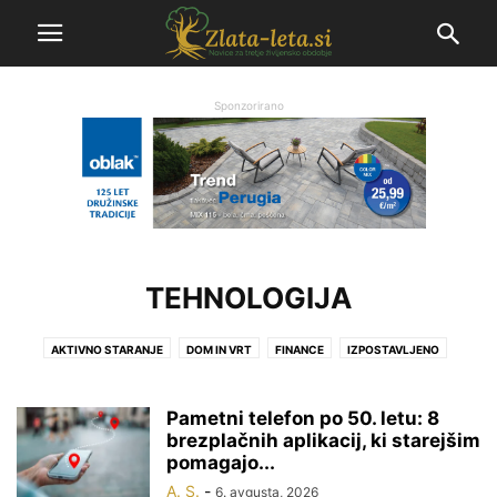
Sponzorirano
TEHNOLOGIJA
AKTIVNO STARANJE
DOM IN VRT
FINANCE
IZPOSTAVLJENO
KOLUMNA
MEDIJI
NEKATEGORIZIRANO
PROSTI ČAS
RECEPTI
TEHNOLOGIJA
ZDRAVJE
Pametni telefon po 50. letu: 8
brezplačnih aplikacij, ki starejšim
pomagajo...
A. S.
-
6. avgusta, 2026