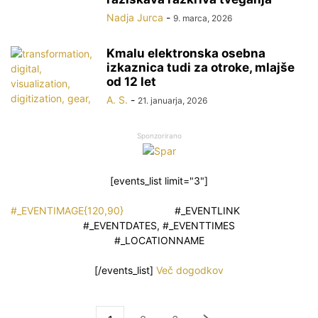
Nadja Jurca
-
9. marca, 2026
Kmalu elektronska osebna
izkaznica tudi za otroke, mlajše
od 12 let
A. S.
-
21. januarja, 2026
Sponzorirano
[events_list limit="3"]
#_EVENTIMAGE{120,90}
#_EVENTLINK
#_EVENTDATES, #_EVENTTIMES
#_LOCATIONNAME
[/events_list]
Več dogodkov