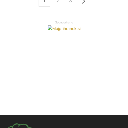
1
2
3
Sponzorirano