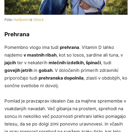
Foto:
Halfpoint
iz
iStock
Prehrana
Pomembno vlogo ima tudi
prehrana
. Vitamin D lahko
najdemo
v mastnih ribah
, kot so losos, sardine ali tuna, v
jajcih
ter v nekaterih
mlečnih izdelkih, špinači
, tudi
govejih jetrih
in
gobah
. V določenih primerih zdravniki
priporočajo tudi
prehranska dopolnila
, zlasti v obdobjih, ko
sončne svetlobe ni dovolj.
Pomlad je pravzaprav idealen čas za majhne spremembe v
vsakdanjih navadah. Več gibanja na prostem, sprehodi na
soncu in nekoliko več pozornosti prehrani lahko pomagajo
telesu, da se po dolgi zimi ponovno uravnovesi. In včasih
je prav preprost sprehod na svežem zraku tisto, kar telo