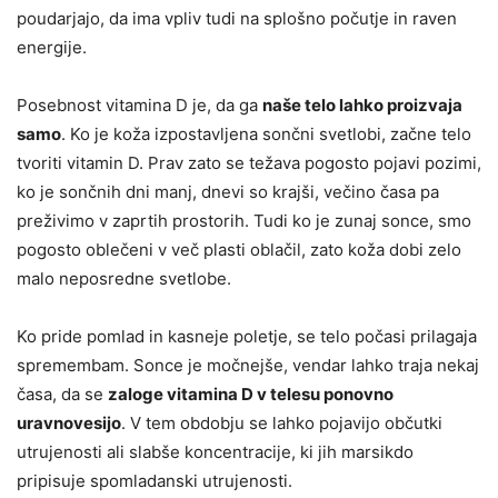
poudarjajo, da ima vpliv tudi na splošno počutje in raven
energije.
Posebnost vitamina D je, da ga
naše telo lahko proizvaja
samo
. Ko je koža izpostavljena sončni svetlobi, začne telo
tvoriti vitamin D. Prav zato se težava pogosto pojavi pozimi,
ko je sončnih dni manj, dnevi so krajši, večino časa pa
preživimo v zaprtih prostorih. Tudi ko je zunaj sonce, smo
pogosto oblečeni v več plasti oblačil, zato koža dobi zelo
malo neposredne svetlobe.
Ko pride pomlad in kasneje poletje, se telo počasi prilagaja
spremembam. Sonce je močnejše, vendar lahko traja nekaj
časa, da se
zaloge vitamina D v telesu ponovno
uravnovesijo
. V tem obdobju se lahko pojavijo občutki
utrujenosti ali slabše koncentracije, ki jih marsikdo
pripisuje spomladanski utrujenosti.