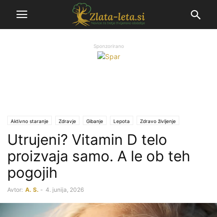
Sponzorirano
Aktivno staranje
Zdravje
Gibanje
Lepota
Zdravo življenje
Utrujeni? Vitamin D telo
proizvaja samo. A le ob teh
pogojih
Avtor:
A. S.
-
4. junija, 2026