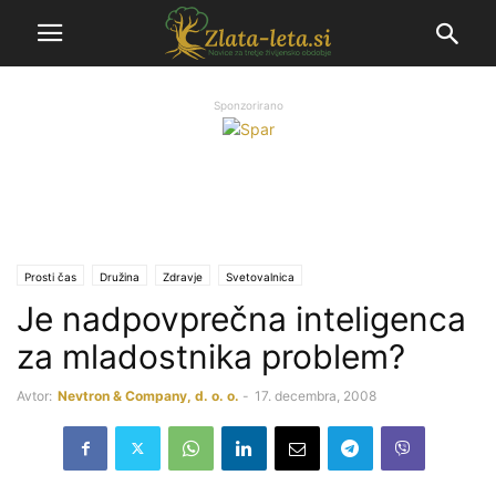
Sponzorirano
Prosti čas
Družina
Zdravje
Svetovalnica
Je nadpovprečna inteligenca
za mladostnika problem?
Avtor:
Nevtron & Company, d. o. o.
-
17. decembra, 2008