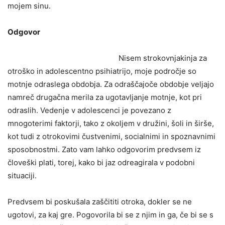
mojem sinu.
Odgovor
Nisem strokovnjakinja za
otroško in adolescentno psihiatrijo, moje področje so
motnje odraslega obdobja. Za odraščajoče obdobje veljajo
namreč drugačna merila za ugotavljanje motnje, kot pri
odraslih. Vedenje v adolescenci je povezano z
mnogoterimi faktorji, tako z okoljem v družini, šoli in širše,
kot tudi z otrokovimi čustvenimi, socialnimi in spoznavnimi
sposobnostmi. Zato vam lahko odgovorim predvsem iz
človeški plati, torej, kako bi jaz odreagirala v podobni
situaciji.
Predvsem bi poskušala zaščititi otroka, dokler se ne
ugotovi, za kaj gre. Pogovorila bi se z njim in ga, če bi se s