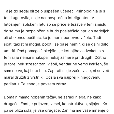
Ta je do sedaj bil zelo uspešen učenec. Psihologinja je s
testi ugotovila, da je nadpovprečno inteligenten. V
letošnjem šolskem letu so se pričele težave v tem smislu,
da se mu je razpoloženje hudo poslabšalo npr. ob nedeljah
ali ob koncu počitnic, ko je moral ponovno v šolo. Tudi
spati takrat ni mogel, polotil se ga je nemir, ki se ga ni dalo
umiriti. Rad pomaga šibkejšim, je kot njihov advokat in s
tem si je nemara nakopal nekaj zamere pri drugih. Očitno
je torej nek stresor zanj v šoli, vendar ne vemo kakšen, še
sam ne ve, kaj bi to bilo. Zapirati se je začel vase, ni se več
maral družiti z vrstniki. Odšla sva najprej k njegovemu
pediatru. Telesno je povsem zdrav.
Doma nimamo nobenih težav, ne zaradi njega, ne kako
drugače. Fant je prijazen, vesel, konstruktiven, sijajen. Ko
pa se bliža šola, je vse drugače. Zanima me vaše mnenje o