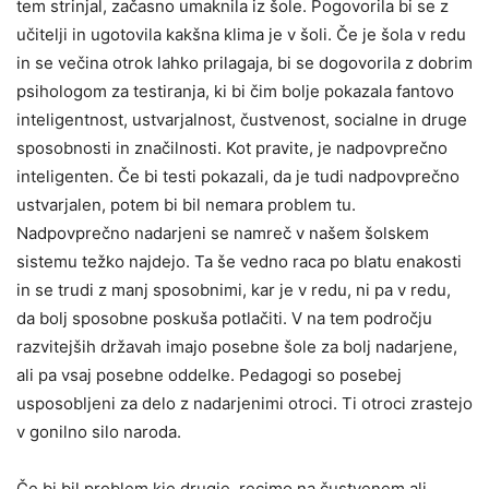
tem strinjal, začasno umaknila iz šole. Pogovorila bi se z
učitelji in ugotovila kakšna klima je v šoli. Če je šola v redu
in se večina otrok lahko prilagaja, bi se dogovorila z dobrim
psihologom za testiranja, ki bi čim bolje pokazala fantovo
inteligentnost, ustvarjalnost, čustvenost, socialne in druge
sposobnosti in značilnosti. Kot pravite, je nadpovprečno
inteligenten. Če bi testi pokazali, da je tudi nadpovprečno
ustvarjalen, potem bi bil nemara problem tu.
Nadpovprečno nadarjeni se namreč v našem šolskem
sistemu težko najdejo. Ta še vedno raca po blatu enakosti
in se trudi z manj sposobnimi, kar je v redu, ni pa v redu,
da bolj sposobne poskuša potlačiti. V na tem področju
razvitejših državah imajo posebne šole za bolj nadarjene,
ali pa vsaj posebne oddelke. Pedagogi so posebej
usposobljeni za delo z nadarjenimi otroci. Ti otroci zrastejo
v gonilno silo naroda.
Če bi bil problem kje drugje, recimo na čustvenem ali