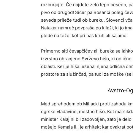
razburjajte. Če najdete zelo lepo besedo, p
pivo od drugod! Sicer pa Bosanci poleg čevapč
seveda prileže tudi ob bureku. Slovenci včas
Natakar namreč povpraša po kilaži, ki jo im
glede na težo, kot pri nas kruh ali salamo.
Primerno siti čevapčičev ali bureka se lahko
izvrstno ohranjeno Svrževo hišo, ki odlično
oblasti. Ker je hiša lesena, njena odlična oh
prostore za služinčad, pa tudi za moške (se
Avstro-Og
Med sprehodom ob Miljacki proti zahodu kma
ogrske vladavine, mestno hišo. Kot marsikdaj
minister Kalaj ni bil zadovoljen, zato je d
mošejo Kemala II., je arhitekt kar dvakrat po