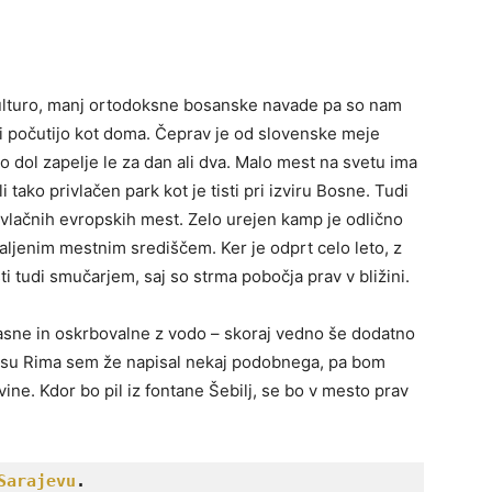
kulturo, manj ortodoksne bosanske navade pa so nam
ci počutijo kot doma. Čeprav je od slovenske meje
 dol zapelje le za dan ali dva. Malo mest na svetu ima
i tako privlačen park kot je tisti pri izviru Bosne. Tudi
ivlačnih evropskih mest. Zelo urejen kamp je odlično
aljenim mestnim središčem. Ker je odprt celo leto, z
 tudi smučarjem, saj so strma pobočja prav v bližini.
asne in oskrbovalne z vodo – skoraj vedno še dodatno
 opisu Rima sem že napisal nekaj podobnega, pa bom
ne. Kdor bo pil iz fontane Šebilj, se bo v mesto prav
Sarajevu
.