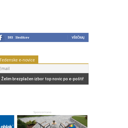
593
Sledilcev
VŠEČKAJ
Tedenske e-novice
Sponzorirano