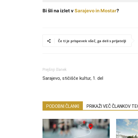
Bi šli na izlet v
Sarajevo in Mostar
?
Če ti je prispevek všeč, ga deli s prijatelji
Prejšnji članek
Sarajevo, stičišče kultur, 1. del
PODOBNI ČLANKI
PRIKAŽI VEČ ČLANKOV T