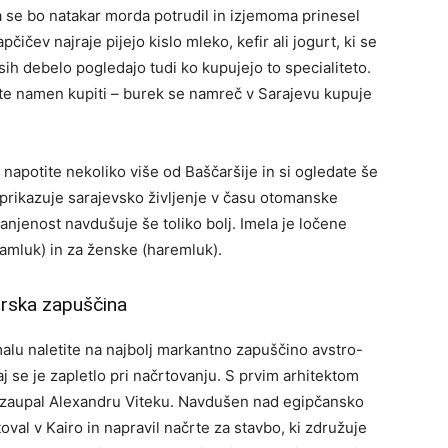
a se bo natakar morda potrudil in izjemoma prinesel
ičev najraje pijejo kislo mleko, kefir ali jogurt, ki se
ih debelo pogledajo tudi ko kupujejo to specialiteto.
ate namen kupiti – burek se namreč v Sarajevu kupuje
 napotite nekoliko više od Baščaršije in si ogledate še
 prikazuje sarajevsko življenje v času otomanske
ranjenost navdušuje še toliko bolj. Imela je ločene
lamluk) in za ženske (haremluk).
rska zapuščina
lu naletite na najbolj markantno zapuščino avstro-
 se je zapletlo pri načrtovanju. S prvim arhitektom
elo zaupal Alexandru Viteku. Navdušen nad egipčansko
toval v Kairo in napravil načrte za stavbo, ki združuje