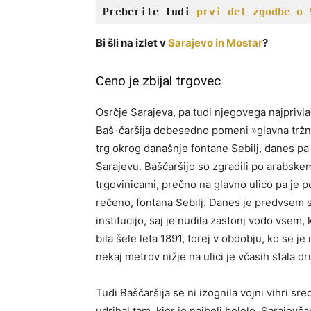
Preberite tudi 
prvi del zgodbe o 
Bi šli na izlet v
Sarajevo in Mostar
?
Ceno je zbijal trgovec
Osrčje Sarajeva, pa tudi njegovega najprivla
Baš-čaršija dobesedno pomeni »glavna tržnic
trg okrog današnje fontane Sebilj, danes pa
Sarajevu. Baščaršijo so zgradili po arabskem 
trgovinicami, prečno na glavno ulico pa je pos
rečeno, fontana Sebilj. Danes je predvsem s
institucijo, saj je nudila zastonj vodo vsem, 
bila šele leta 1891, torej v obdobju, ko se j
nekaj metrov nižje na ulici je včasih stala dr
Tudi Baščaršija se ni izognila vojni vihri sre
udrihal tam, kjer je najbolj bolelo. Sarajevč