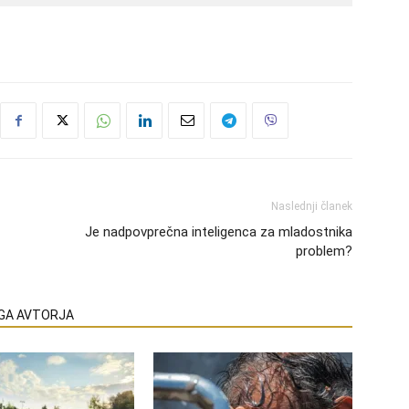
Naslednji članek
Je nadpovprečna inteligenca za mladostnika
problem?
EGA AVTORJA