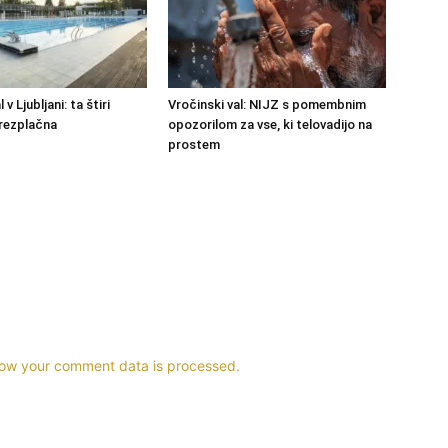
 v Ljubljani: ta štiri
Vročinski val: NIJZ s pomembnim
rezplačna
opozorilom za vse, ki telovadijo na
prostem
ow your comment data is processed.