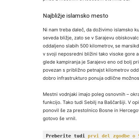
Najbližje islamsko mesto
Ni nam treba daleč, da doživimo islamsko 
seveda bližje, zato se v Sarajevu obiskoval
oddaljeno slabih 500 kilometrov, se marsikdo
v svoji neposredni bližini tako visoke gore al
glede kampiranja je Sarajevo eno od bolj pr
povezan s približno petnajst kilometrov odd
dobro infrastrukturo ponuja odlične možnosti
Mestni vodnjaki imajo poleg osnovnih – okr
funkcijo. Tako tudi Sebilj na Baščaršiji. V
ponovil še za prestolnico Bosne in Hercegovi
gotovo še vrnil.
Preberite tudi 
prvi del zgodbe o 