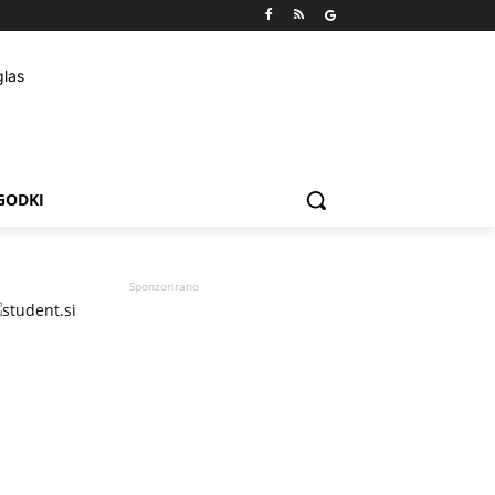
GODKI
Sponzorirano