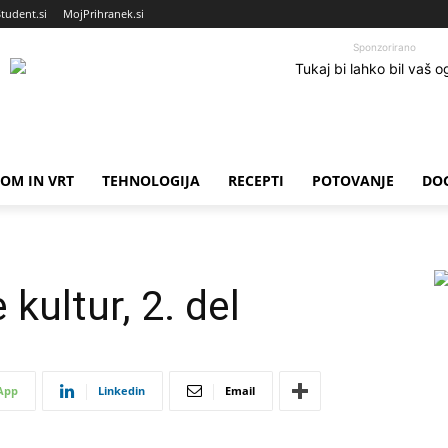
Student.si
MojPrihranek.si
Sponzorirano
OM IN VRT
TEHNOLOGIJA
RECEPTI
POTOVANJE
DO
 kultur, 2. del
App
Linkedin
Email