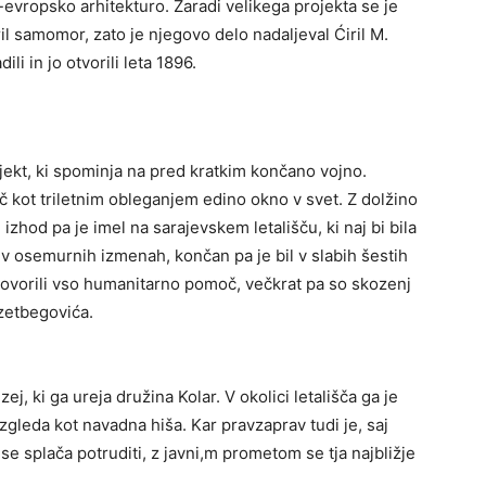
evropsko arhitekturo. Zaradi velikega projekta se je
il samomor, zato je njegovo delo nadaljeval Ćiril M.
i in jo otvorili leta 1896.
bjekt, ki spominja na pred kratkim končano vojno.
 kot triletnim obleganjem edino okno v svet. Z dolžino
zhod pa je imel na sarajevskem letališču, ki naj bi bila
i v osemurnih izmenah, končan pa je bil v slabih šestih
tovorili vso humanitarno pomoč, večkrat pa so skozenj
Izetbegovića.
, ki ga ureja družina Kolar. V okolici letališča ga je
 izgleda kot navadna hiša. Kar pravzaprav tudi je, saj
 se splača potruditi, z javni,m prometom se tja najbližje