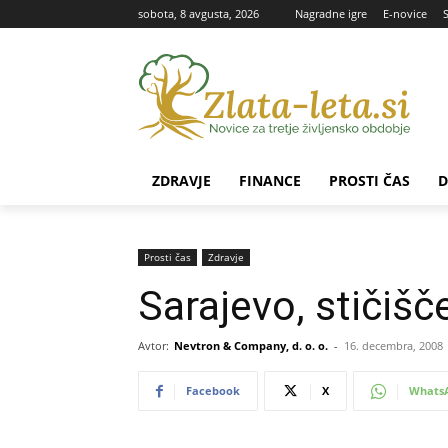
sobota, 8 avgusta, 2026
Nagradne igre
E-novice
ZDRAVJE
FINANCE
PROSTI ČAS
D
Prosti čas
Zdravje
Sarajevo, stičišče
Avtor:
Nevtron & Company, d. o. o.
-
16. decembra, 2008
Facebook
X
Whats