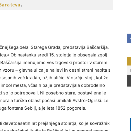
Sarajevu
. 
čnejšega dela, Starega Grada, predstavlja Baščaršija.
a.« Ob nastanku sredi 15. stoletja je obsegala zgolj
 Baščaršija imenujemo ves trgovski prostor v starem
vzoru – glavna ulica je na levi in desni strani nabita s
ejanih več kratkih, ožjih uličic. V osrčju stoji, kot že
imbol mesta, včasih pa je predstavljala dobrodelno
ki so jo potrebovali. Ni posebno stara, postavljena je
e morala turška oblast počasi umikati Avstro-Ogrski. Le
uga fontana Sebilj, a je leta 1852 pogorela.
di devetdesetih let prejšnjega stoletja, ko je sovražnik
ani so družabni ljudje in Baščaršija jim pomeni osnovni