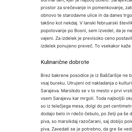
prostor za srečevanje in pomenkovanje, zato 
obnovo te starodavne ulice in da danes trg
takšno kot nekdaj.
V lanski februarski številk
popotovanje po Bosni, sem izvedel, da je 
vajeni. Za izdelek je previsoko ceno postavil 
izdelek ponujeno preveč. To vsekakor kaže 
Kulinarične dobrote
Brez bakrene posodice je iz Baščaršije ne b
vsaj bureku. Utrujeni od nakladanja o kultur
Sarajeva. Marsikdo se v to mesto v prvi vrsti
vsem Sarajevu kar mrgoli. Toda najboljši okus
so iz telečjega mesa, dolgi do pet centimetro
dodajo belo in rdečo čebulo, po želji pa še d
piva, so marsikdaj razočarani, saj dobijo 
piva. Zavedati se je potrebno, da gre še ve