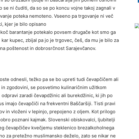
se ni čuditi, da so se po koncu vojne takoj zagnali v
ovanje poteka nemoteno. Vseeno pa trgovanje ni več
i, kjer je bilo opisano
nekoč barantanje potekalo povsem drugače kot smo ga
kar kupec, zbijal pa jo je trgovec, češ, da mu je bilo za
na poštenost in dobrosrčnost Sarajevčanov.
oste odnesli, težko pa se bo upreti tudi čevapčičem ali
i in zgodovini, se posvetimo kulinaričnim užitkom
 odpravi zaradi čevapdžinic ali burekdžinic, ki jih po
 imajo čevapčiči na frekventni Baščaršiji. Tisti pravi
v in vloženi v lepinjo, prepojeno z oljem. Kot prilogo
obro poznani kajmak. Slovenski obiskovalci, ljubitelji
poleg čevapčičev kvečjemu steklenico brezalkoholnega
dno za pretežno muslimansko deželo, zato se nikar ne