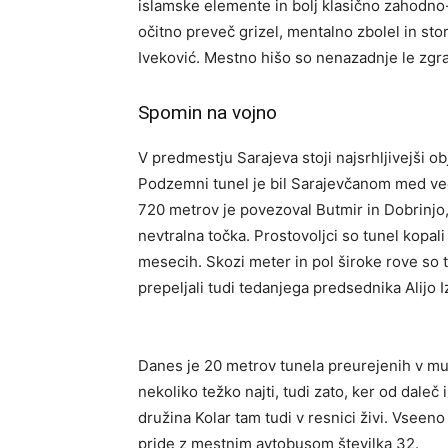
islamske elemente in bolj klasično zahodno-
očitno preveč grizel, mentalno zbolel in stor
Iveković. Mestno hišo so nenazadnje le zgradil
Spomin na vojno
V predmestju Sarajeva stoji najsrhljivejši o
Podzemni tunel je bil Sarajevčanom med več
720 metrov je povezoval Butmir in Dobrinjo, i
nevtralna točka. Prostovoljci so tunel kopal
mesecih. Skozi meter in pol široke rove so 
prepeljali tudi tedanjega predsednika Alijo 
Danes je 20 metrov tunela preurejenih v muzej
nekoliko težko najti, tudi zato, ker od daleč
družina Kolar tam tudi v resnici živi. Vseeno
pride z mestnim avtobusom številka 32.