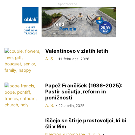
Sponzorirano
Valentinovo v zlatih letih
A. S.
-
11. februarja, 2026
Papež Frančišek (1936–2025):
Pastir sočutja, reform in
ponižnosti
A. S.
-
22. aprila, 2025
Iščejo se štirje prostovoljci, ki bi
šli v Rim
Nevtron & Company, d. o. o.
-