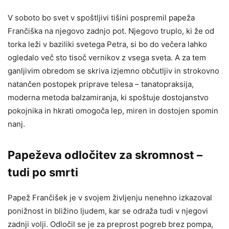
V soboto bo svet v spoštljivi tišini pospremil papeža
Frančiška na njegovo zadnjo pot. Njegovo truplo, ki že od
torka leži v baziliki svetega Petra, si bo do večera lahko
ogledalo več sto tisoč vernikov z vsega sveta. A za tem
ganljivim obredom se skriva izjemno občutljiv in strokovno
natančen postopek priprave telesa – tanatopraksija,
moderna metoda balzamiranja, ki spoštuje dostojanstvo
pokojnika in hkrati omogoča lep, miren in dostojen spomin
nanj.
Papeževa odločitev za skromnost –
tudi po smrti
Papež Frančišek je v svojem življenju nenehno izkazoval
ponižnost in bližino ljudem, kar se odraža tudi v njegovi
zadnji volji. Odločil se je za preprost pogreb brez pompa,