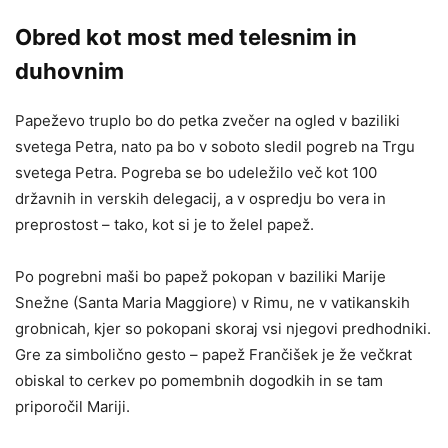
Obred kot most med telesnim in
duhovnim
Papeževo truplo bo do petka zvečer na ogled v baziliki
svetega Petra, nato pa bo v soboto sledil pogreb na Trgu
svetega Petra. Pogreba se bo udeležilo več kot 100
državnih in verskih delegacij, a v ospredju bo vera in
preprostost – tako, kot si je to želel papež.
Po pogrebni maši bo papež pokopan v baziliki Marije
Snežne (Santa Maria Maggiore) v Rimu, ne v vatikanskih
grobnicah, kjer so pokopani skoraj vsi njegovi predhodniki.
Gre za simbolično gesto – papež Frančišek je že večkrat
obiskal to cerkev po pomembnih dogodkih in se tam
priporočil Mariji.