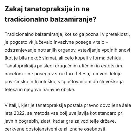
Zakaj tanatopraksija in ne
tradicionalno balzamiranje?
Tradicionalno balzamiranje, kot so ga poznali v preteklosti,
je pogosto vključevalo invazivne posege v telo –
odstranjevanje notranjih organov, vstavljanje vpojnih snovi
(kot je bila nekoč slama), ali celo kopeli v formaldehidu.
Tanatopraksija pa sledi drugačnim etičnim in estetskim
načelom – ne posega v strukturo telesa, temveč deluje
površinsko in fiziološko, s spoštovanjem do človeškega
telesa in njegove naravne oblike.
V Italiji, kjer je tanatopraksija postala pravno dovoljena šele
leta 2022, se metoda vse bolj uveljavlja kot standard pri
javnih pogrebih, zlasti kadar gre za voditelje države,
cerkvene dostojanstvenike ali znane osebnosti.