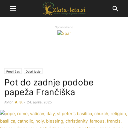
Sponzorirano
Prosti čas
Dobri ljudje
Pot do zadnje podobe
papeža Frančiška
Avtor:
A. S.
-
24. aprila, 2025