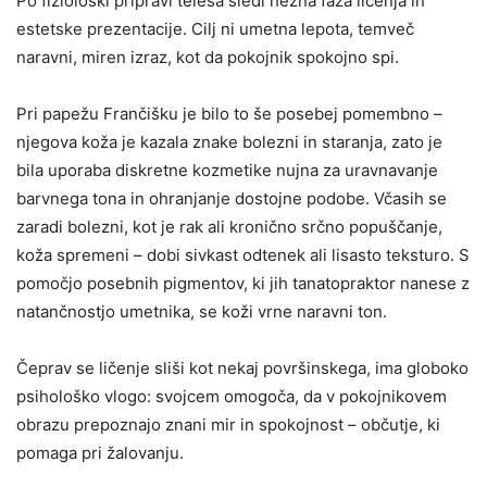
Po fiziološki pripravi telesa sledi nežna faza ličenja in
estetske prezentacije. Cilj ni umetna lepota, temveč
naravni, miren izraz, kot da pokojnik spokojno spi.
Pri papežu Frančišku je bilo to še posebej pomembno –
njegova koža je kazala znake bolezni in staranja, zato je
bila uporaba diskretne kozmetike nujna za uravnavanje
barvnega tona in ohranjanje dostojne podobe. Včasih se
zaradi bolezni, kot je rak ali kronično srčno popuščanje,
koža spremeni – dobi sivkast odtenek ali lisasto teksturo. S
pomočjo posebnih pigmentov, ki jih tanatopraktor nanese z
natančnostjo umetnika, se koži vrne naravni ton.
Čeprav se ličenje sliši kot nekaj površinskega, ima globoko
psihološko vlogo: svojcem omogoča, da v pokojnikovem
obrazu prepoznajo znani mir in spokojnost – občutje, ki
pomaga pri žalovanju.