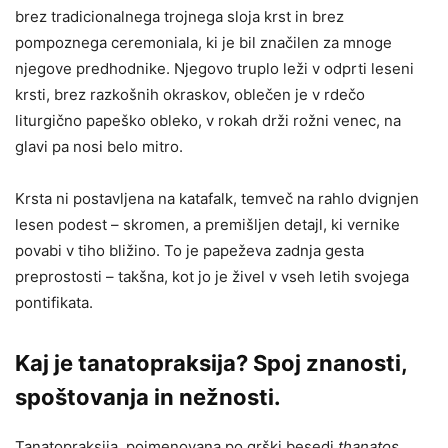
brez tradicionalnega trojnega sloja krst in brez
pompoznega ceremoniala, ki je bil značilen za mnoge
njegove predhodnike. Njegovo truplo leži v odprti leseni
krsti, brez razkošnih okraskov, oblečen je v rdečo
liturgično papeško obleko, v rokah drži rožni venec, na
glavi pa nosi belo mitro.
Krsta ni postavljena na katafalk, temveč na rahlo dvignjen
lesen podest – skromen, a premišljen detajl, ki vernike
povabi v tiho bližino. To je papeževa zadnja gesta
preprostosti – takšna, kot jo je živel v vseh letih svojega
pontifikata.
Kaj je tanatopraksija? Spoj znanosti,
spoštovanja in nežnosti.
Tanatopraksija, poimenovana po grški besedi
thanatos