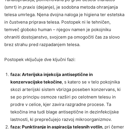
(smrt) in
praxis
(dejanje), je sodobna metoda ohranjanja
telesa umrlega. Njena dvojna naloga je higiena ter estetska
in čustvena priprava telesa. Postopek ni le tehničen,
temveč globoko human – njegov namen je pokojniku
ohraniti dostojanstvo, svojcem pa omogočiti čas za slovo
brez strahu pred razpadanjem telesa.
Postopek vključuje dve ključni fazi:
faza: Arterijska injekcija antiseptične in
konzervacijske tekočine
, s katero se v telo pokojnika
skozi arterijski sistem vbrizga poseben konzervans, ki
se po principu osmoze razširi po celotnem telesu in
prodre v celice, kjer zavira razgradne procese. Ta
tekočina ima tudi blage antiseptične in dezinfekcijske
lastnosti, ki preprečujejo razvoj mikroorganizmov.
faza: Punktiranje in aspiracija telesnih votlin
, pri čemer