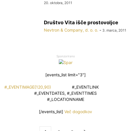
20. oktobra, 2011
Društvo Vita išče prostovoljce
Nevtron & Company, d. o. o.
-
3. marca, 2011
Sponzorirano
[events_list limit="3"]
#_EVENTIMAGE{120,90}
#_EVENTLINK
#_EVENTDATES, #_EVENTTIMES
#_LOCATIONNAME
[/events_list]
Več dogodkov