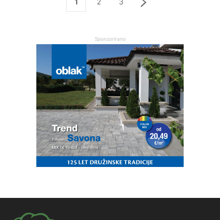
1
2
3
Sponzorirano