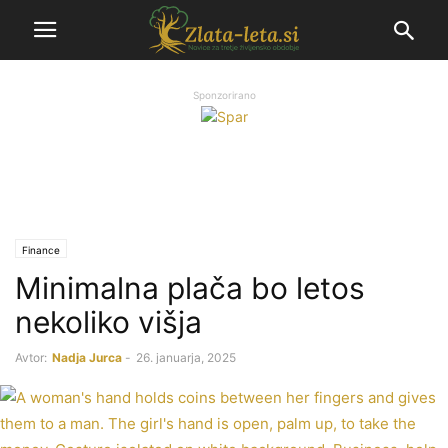
Sponzorirano
Finance
Minimalna plača bo letos
nekoliko višja
Avtor:
Nadja Jurca
-
26. januarja, 2025