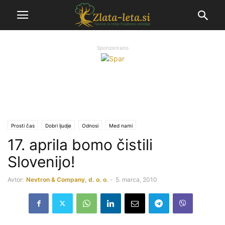
Sponzorirano
Prosti čas
Dobri ljudje
Odnosi
Med nami
17. aprila bomo čistili
Slovenijo!
Avtor:
Nevtron & Company, d. o. o.
-
5. marca, 2010