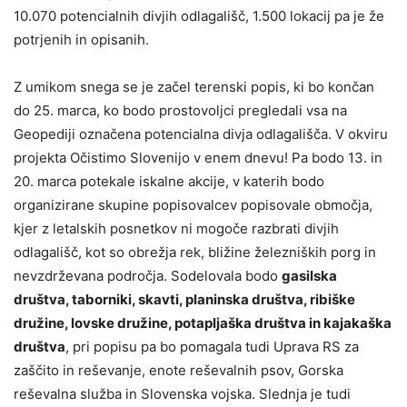
10.070 potencialnih divjih odlagališč, 1.500 lokacij pa je že
potrjenih in opisanih.
Z umikom snega se je začel terenski popis, ki bo končan
do 25. marca, ko bodo prostovoljci pregledali vsa na
Geopediji označena potencialna divja odlagališča. V okviru
projekta Očistimo Slovenijo v enem dnevu! Pa bodo 13. in
20. marca potekale iskalne akcije, v katerih bodo
organizirane skupine popisovalcev popisovale območja,
kjer z letalskih posnetkov ni mogoče razbrati divjih
odlagališč, kot so obrežja rek, bližine železniških porg in
nevzdrževana področja. Sodelovala bodo
gasilska
društva, taborniki, skavti, planinska društva, ribiške
družine, lovske družine, potapljaška društva in kajakaška
društva
, pri popisu pa bo pomagala tudi Uprava RS za
zaščito in reševanje, enote reševalnih psov, Gorska
reševalna služba in Slovenska vojska. Slednja je tudi