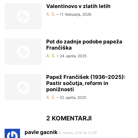
Valentinovo v zlatih letih
A. S.
-
11. februarja, 2026
Pot do zadnje podobe papeža
Frančiška
A. S.
-
24. aprila, 2025
Papež Frančišek (1936–2025):
Pastir sočutja, reform in
ponižnosti
A. S.
-
22. aprila, 2025
2 KOMENTARJI
pavle gacnik
9. marca, 2010 At 21.09