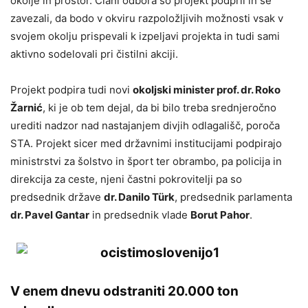
okolje in prostor. Člani odbora so projekt podprli in se
zavezali, da bodo v okviru razpoložljivih možnosti vsak v
svojem okolju prispevali k izpeljavi projekta in tudi sami
aktivno sodelovali pri čistilni akciji.
Projekt podpira tudi novi
okoljski minister prof. dr. Roko
Žarnić
, ki je ob tem dejal, da bi bilo treba srednjeročno
urediti nadzor nad nastajanjem divjih odlagališč, poroča
STA. Projekt sicer med državnimi institucijami podpirajo
ministrstvi za šolstvo in šport ter obrambo, pa policija in
direkcija za ceste, njeni častni pokrovitelji pa so
predsednik države
dr. Danilo Türk
, predsednik parlamenta
dr. Pavel Gantar
in predsednik vlade
Borut Pahor
.
V enem dnevu odstraniti 20.000 ton