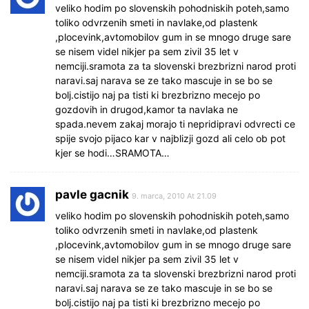
veliko hodim po slovenskih pohodniskih poteh,samo
toliko odvrzenih smeti in navlake,od plastenk
,plocevink,avtomobilov gum in se mnogo druge sare
se nisem videl nikjer pa sem zivil 35 let v
nemciji.sramota za ta slovenski brezbrizni narod proti
naravi.saj narava se ze tako mascuje in se bo se
bolj.cistijo naj pa tisti ki brezbrizno mecejo po
gozdovih in drugod,kamor ta navlaka ne
spada.nevem zakaj morajo ti nepridipravi odvrecti ce
spije svojo pijaco kar v najblizji gozd ali celo ob pot
kjer se hodi…SRAMOTA…
pavle gacnik
9. marca, 2010 At 21.09
veliko hodim po slovenskih pohodniskih poteh,samo
toliko odvrzenih smeti in navlake,od plastenk
,plocevink,avtomobilov gum in se mnogo druge sare
se nisem videl nikjer pa sem zivil 35 let v
nemciji.sramota za ta slovenski brezbrizni narod proti
naravi.saj narava se ze tako mascuje in se bo se
bolj.cistijo naj pa tisti ki brezbrizno mecejo po