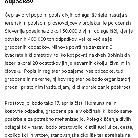
odpadkov
Čeprav prvi popolni popis divjih odlagališč šele nastaja s
terenskim popisom prostovoljcev v projektu, je po ocenah
Slovenija posejana z okoli 50.000 divjimi odlagališči, kjer je
odvrženih 400.000 ton odpadkov, velika večina je
gradbenih odpadkov. Njihova površina zavzema 6
kvadratnih kilometrov, toliko kot površina dveh Bohinjskih
jezer, skoraj 20 odstotkov jih je nevarnih okolju, živalim in
človeku. Popis in register bo zajemal vse odpadke, tudi
gradbene in nevarne, njihov register pa bodo organizatorji
predali pristojnim institucijam, ki bi morale zanje poskrbeti.
Prostovoljci bodo tako 17. aprila čistili komunalne in
kosovne odpadke, gradbene pa le v občinah, ki bodo same
poskrbele za potrebno mehanizacijo. Poleg čiščenja divjih
odlagališč v naravi bodo prostovoljci čistili tudi ulice, ceste,
okolico šol in vrtcev, stanovanjske okoliše ter sprehajalne