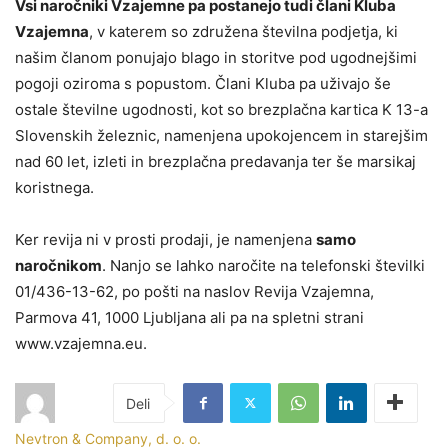
Vsi naročniki Vzajemne pa postanejo tudi člani Kluba
Vzajemna
, v katerem so združena številna podjetja, ki
našim članom ponujajo blago in storitve pod ugodnejšimi
pogoji oziroma s popustom. Člani Kluba pa uživajo še
ostale številne ugodnosti, kot so brezplačna kartica K 13-a
Slovenskih železnic, namenjena upokojencem in starejšim
nad 60 let, izleti in brezplačna predavanja ter še marsikaj
koristnega.
Ker revija ni v prosti prodaji, je namenjena
samo
naročnikom
. Nanjo se lahko naročite na telefonski številki
01/436-13-62, po pošti na naslov Revija Vzajemna,
Parmova 41, 1000 Ljubljana ali pa na spletni strani
www.vzajemna.eu.
Nevtron & Company, d. o. o.