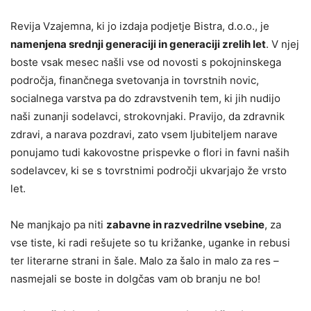
Revija Vzajemna, ki jo izdaja podjetje Bistra, d.o.o., je
namenjena srednji generaciji in generaciji zrelih let
. V njej
boste vsak mesec našli vse od novosti s pokojninskega
področja, finančnega svetovanja in tovrstnih novic,
socialnega varstva pa do zdravstvenih tem, ki jih nudijo
naši zunanji sodelavci, strokovnjaki. Pravijo, da zdravnik
zdravi, a narava pozdravi, zato vsem ljubiteljem narave
ponujamo tudi kakovostne prispevke o flori in favni naših
sodelavcev, ki se s tovrstnimi področji ukvarjajo že vrsto
let.
Ne manjkajo pa niti
zabavne in razvedrilne vsebine
, za
vse tiste, ki radi rešujete so tu križanke, uganke in rebusi
ter literarne strani in šale. Malo za šalo in malo za res –
nasmejali se boste in dolgčas vam ob branju ne bo!