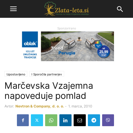
Sponzorirano
Izpostavljeno
Ι Sporočila partnerjev
Marčevska Vzajemna
napoveduje pomlad
Avtor:
Nevtron & Company, d. o. o.
-
1. marca, 2010