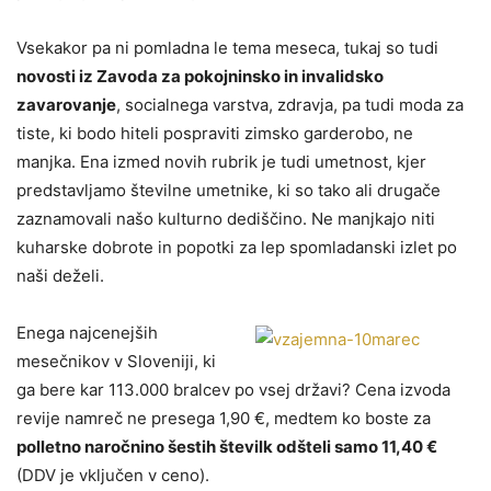
Vsekakor pa ni pomladna le tema meseca, tukaj so tudi
novosti iz Zavoda za pokojninsko in invalidsko
zavarovanje
, socialnega varstva, zdravja, pa tudi moda za
tiste, ki bodo hiteli pospraviti zimsko garderobo, ne
manjka. Ena izmed novih rubrik je tudi umetnost, kjer
predstavljamo številne umetnike, ki so tako ali drugače
zaznamovali našo kulturno dediščino. Ne manjkajo niti
kuharske dobrote in popotki za lep spomladanski izlet po
naši deželi.
Enega najcenejših
mesečnikov v Sloveniji, ki
ga bere kar 113.000 bralcev po vsej državi? Cena izvoda
revije namreč ne presega 1,90 €, medtem ko boste za
polletno naročnino šestih številk odšteli samo 11,40 €
(DDV je vključen v ceno).