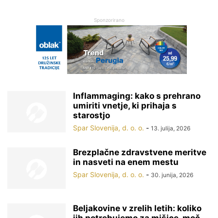
Sponzorirano
Inflammaging: kako s prehrano
umiriti vnetje, ki prihaja s
starostjo
Spar Slovenija, d. o. o.
-
13. julija, 2026
Brezplačne zdravstvene meritve
in nasveti na enem mestu
Spar Slovenija, d. o. o.
-
30. junija, 2026
Beljakovine v zrelih letih: koliko
jih potrebujemo za mišice, moč