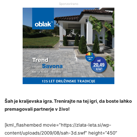
Sponzorirano
Šah je kraljevska igra. Trenirajte na tej igri, da boste lahko
premagovali partnerje v živo!
[kml_flashembed movie=”https://zlata-leta.si/wp-
content/uploads/2009/08/sah-3d.swf” height=”450″