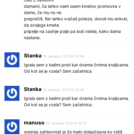
damami, ča lahko vseh osem kmetov promovira v
dame, če mu no ne
preprečiš. Ker lahko vračaš poteze, dovoli mu enkrat,
da svojega kmeta
pripelje na zadnje polje pa boš videla, kako dama
nastane.
Stanka
19. januarja, 2013 At 20.08
Igrala sem z belimi proti kar dvema črnima kraljicama.
Od kot se je vzela? Sem začetnica.
Stanka
19. januarja, 2013 At 20.08
Igrala sem z belimi proti kar dvema črnima kraljicama.
Od kot se je vzela? Sem začetnica.
manuso
26. januarja, 2012 At 18.31
srednja zahtevnost je že malo dolgočasna ko vidiš