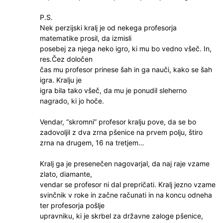
P.S.
Nek perzijski kralj je od nekega profesorja
matematike prosil, da izmisli
posebej za njega neko igro, ki mu bo vedno všeč. In,
res.Čez določen
čas mu profesor prinese šah in ga nauči, kako se šah
igra. Kralju je
igra bila tako všeč, da mu je ponudil sleherno
nagrado, ki jo hoče.
Vendar, “skromni” profesor kralju pove, da se bo
zadovoljil z dva zrna pšenice na prvem polju, štiro
zrna na drugem, 16 na tretjem…
Kralj ga je presenečen nagovarjal, da naj raje vzame
zlato, diamante,
vendar se profesor ni dal prepričati. Kralj jezno vzame
svinčnik v roke in začne računati in na koncu odneha
ter profesorja pošlje
upravniku, ki je skrbel za državne zaloge pšenice,