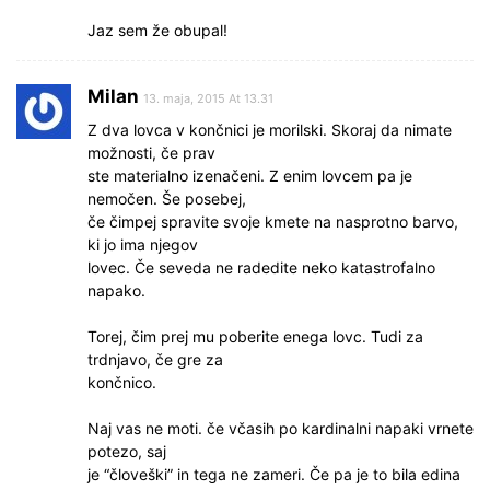
Jaz sem že obupal!
Milan
13. maja, 2015 At 13.31
Z dva lovca v končnici je morilski. Skoraj da nimate
možnosti, če prav
ste materialno izenačeni. Z enim lovcem pa je
nemočen. Še posebej,
če čimpej spravite svoje kmete na nasprotno barvo,
ki jo ima njegov
lovec. Če seveda ne radedite neko katastrofalno
napako.
Torej, čim prej mu poberite enega lovc. Tudi za
trdnjavo, če gre za
končnico.
Naj vas ne moti. če včasih po kardinalni napaki vrnete
potezo, saj
je “človeški” in tega ne zameri. Če pa je to bila edina