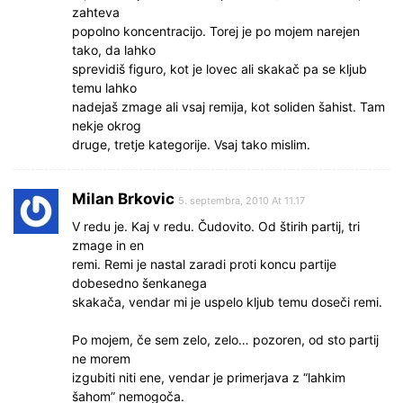
zahteva
popolno koncentracijo. Torej je po mojem narejen
tako, da lahko
sprevidiš figuro, kot je lovec ali skakač pa se kljub
temu lahko
nadejaš zmage ali vsaj remija, kot soliden šahist. Tam
nekje okrog
druge, tretje kategorije. Vsaj tako mislim.
Milan Brkovic
5. septembra, 2010 At 11.17
V redu je. Kaj v redu. Čudovito. Od štirih partij, tri
zmage in en
remi. Remi je nastal zaradi proti koncu partije
dobesedno šenkanega
skakača, vendar mi je uspelo kljub temu doseči remi.
Po mojem, če sem zelo, zelo… pozoren, od sto partij
ne morem
izgubiti niti ene, vendar je primerjava z “lahkim
šahom” nemogoča.