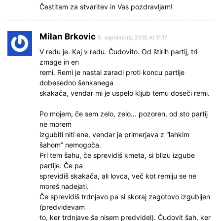
Čestitam za stvaritev in Vas pozdravljam!
Milan Brkovic
5. septembra, 2010 At 11.17
V redu je. Kaj v redu. Čudovito. Od štirih partij, tri
zmage in en
remi. Remi je nastal zaradi proti koncu partije
dobesedno šenkanega
skakača, vendar mi je uspelo kljub temu doseči remi.
Po mojem, če sem zelo, zelo… pozoren, od sto partij
ne morem
izgubiti niti ene, vendar je primerjava z “lahkim
šahom” nemogoča.
Pri tem šahu, če sprevidiš kmeta, si blizu izgube
partije. Če pa
sprevidiš skakača, ali lovca, več kot remiju se ne
moreš nadejati.
Če sprevidiš trdnjavo pa si skoraj zagotovo izgubljen
(predvidevam
to, ker trdnjave še nisem predvidel). Čudovit šah, ker