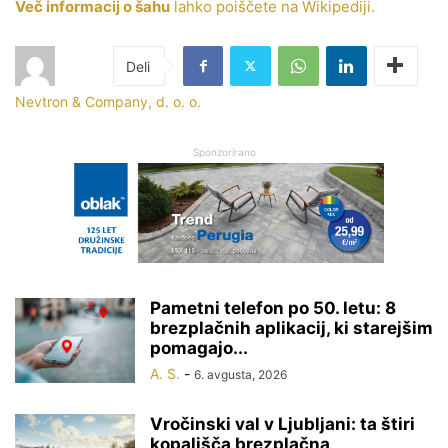
Več informacij o šahu
lahko poiščete na Wikipediji.
Nevtron & Company, d. o. o.
Sponzorirano
Pametni telefon po 50. letu: 8
brezplačnih aplikacij, ki starejšim
pomagajo...
A. S.
-
6. avgusta, 2026
Vročinski val v Ljubljani: ta štiri
kopališča brezplačna