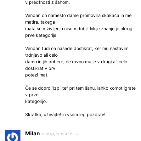
v predfnosti z šahom.
Vendar, on namesto dame promovira skakača in me
matira. takega
mata še v življenju nisem dobil. Moje znanje je okrog
prve kategorije.
Vendar, tudi on nasede dostikrat, ker mu nastavim
trdnjavo ali celo
damo in jih pobere, če ravno mu je v drugi ali celo
dostikrat v prvi
potezi mat.
Če se dobro “izpilite” pri tem šahu, lahko komot igrate
v prvo
kategorijo.
Skratka, uživajte! in vsem lep pozdrav!
Milan
11. maja, 2015 At 15.32