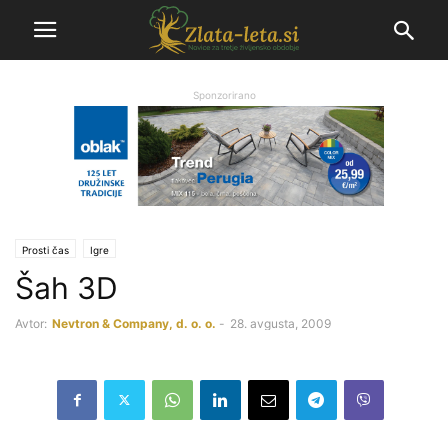
Sponzorirano
Prosti čas
Igre
Šah 3D
Avtor:
Nevtron & Company, d. o. o.
-
28. avgusta, 2009