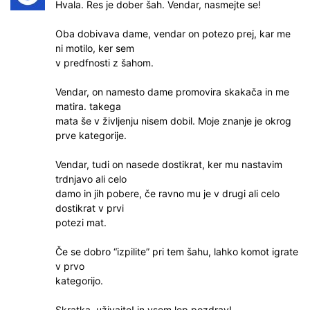
Hvala. Res je dober šah. Vendar, nasmejte se!
Oba dobivava dame, vendar on potezo prej, kar me
ni motilo, ker sem
v predfnosti z šahom.
Vendar, on namesto dame promovira skakača in me
matira. takega
mata še v življenju nisem dobil. Moje znanje je okrog
prve kategorije.
Vendar, tudi on nasede dostikrat, ker mu nastavim
trdnjavo ali celo
damo in jih pobere, če ravno mu je v drugi ali celo
dostikrat v prvi
potezi mat.
Če se dobro “izpilite” pri tem šahu, lahko komot igrate
v prvo
kategorijo.
Skratka, uživajte! in vsem lep pozdrav!