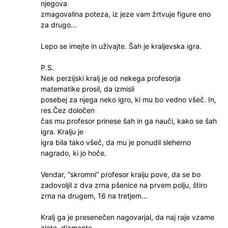
njegova
zmagovallna poteza, iz jeze vam žrtvuje figure eno
za drugo…
Lepo se imejte in uživajte. Šah je kraljevska igra.
P.S.
Nek perzijski kralj je od nekega profesorja
matematike prosil, da izmisli
posebej za njega neko igro, ki mu bo vedno všeč. In,
res.Čez določen
čas mu profesor prinese šah in ga nauči, kako se šah
igra. Kralju je
igra bila tako všeč, da mu je ponudil sleherno
nagrado, ki jo hoče.
Vendar, “skromni” profesor kralju pove, da se bo
zadovoljil z dva zrna pšenice na prvem polju, štiro
zrna na drugem, 16 na tretjem…
Kralj ga je presenečen nagovarjal, da naj raje vzame
zlato, diamante,