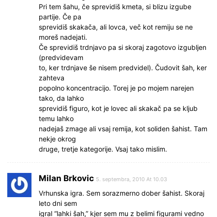
Pri tem šahu, če sprevidiš kmeta, si blizu izgube
partije. Če pa
sprevidiš skakača, ali lovca, več kot remiju se ne
moreš nadejati.
Če sprevidiš trdnjavo pa si skoraj zagotovo izgubljen
(predvidevam
to, ker trdnjave še nisem predvidel). Čudovit šah, ker
zahteva
popolno koncentracijo. Torej je po mojem narejen
tako, da lahko
sprevidiš figuro, kot je lovec ali skakač pa se kljub
temu lahko
nadejaš zmage ali vsaj remija, kot soliden šahist. Tam
nekje okrog
druge, tretje kategorije. Vsaj tako mislim.
Milan Brkovic
5. septembra, 2010 At 10.03
Vrhunska igra. Sem sorazmerno dober šahist. Skoraj
leto dni sem
igral “lahki šah,” kjer sem mu z belimi figurami vedno