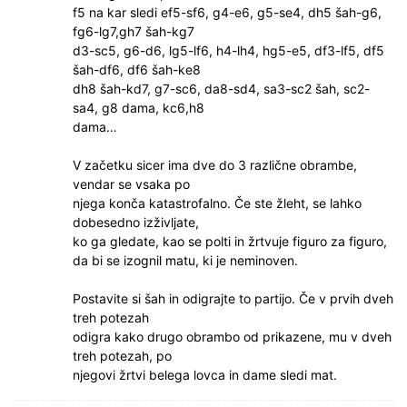
f5 na kar sledi ef5-sf6, g4-e6, g5-se4, dh5 šah-g6,
fg6-lg7,gh7 šah-kg7
d3-sc5, g6-d6, lg5-lf6, h4-lh4, hg5-e5, df3-lf5, df5
šah-df6, df6 šah-ke8
dh8 šah-kd7, g7-sc6, da8-sd4, sa3-sc2 šah, sc2-
sa4, g8 dama, kc6,h8
dama…
V začetku sicer ima dve do 3 različne obrambe,
vendar se vsaka po
njega konča katastrofalno. Če ste žleht, se lahko
dobesedno izživljate,
ko ga gledate, kao se polti in žrtvuje figuro za figuro,
da bi se izognil matu, ki je neminoven.
Postavite si šah in odigrajte to partijo. Če v prvih dveh
treh potezah
odigra kako drugo obrambo od prikazene, mu v dveh
treh potezah, po
njegovi žrtvi belega lovca in dame sledi mat.