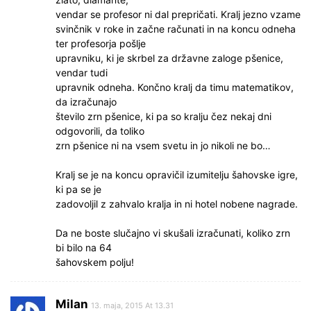
vendar se profesor ni dal prepričati. Kralj jezno vzame
svinčnik v roke in začne računati in na koncu odneha
ter profesorja pošlje
upravniku, ki je skrbel za državne zaloge pšenice,
vendar tudi
upravnik odneha. Končno kralj da timu matematikov,
da izračunajo
število zrn pšenice, ki pa so kralju čez nekaj dni
odgovorili, da toliko
zrn pšenice ni na vsem svetu in jo nikoli ne bo…
Kralj se je na koncu opravičil izumitelju šahovske igre,
ki pa se je
zadovoljil z zahvalo kralja in ni hotel nobene nagrade.
Da ne boste slučajno vi skušali izračunati, koliko zrn
bi bilo na 64
šahovskem polju!
Milan
13. maja, 2015 At 13.31