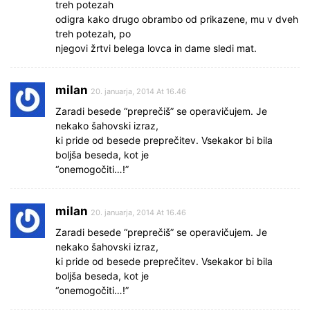
treh potezah
odigra kako drugo obrambo od prikazene, mu v dveh
treh potezah, po
njegovi žrtvi belega lovca in dame sledi mat.
milan
20. januarja, 2014 At 16.46
Zaradi besede “preprečiš” se operavičujem. Je
nekako šahovski izraz,
ki pride od besede preprečitev. Vsekakor bi bila
boljša beseda, kot je
“onemogočiti…!”
milan
20. januarja, 2014 At 16.46
Zaradi besede “preprečiš” se operavičujem. Je
nekako šahovski izraz,
ki pride od besede preprečitev. Vsekakor bi bila
boljša beseda, kot je
“onemogočiti…!”