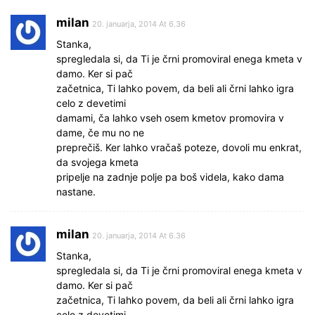
milan
20. januarja, 2014 At 6.36
Stanka,
spregledala si, da Ti je črni promoviral enega kmeta v
damo. Ker si pač
začetnica, Ti lahko povem, da beli ali črni lahko igra
celo z devetimi
damami, ča lahko vseh osem kmetov promovira v
dame, če mu no ne
preprečiš. Ker lahko vračaš poteze, dovoli mu enkrat,
da svojega kmeta
pripelje na zadnje polje pa boš videla, kako dama
nastane.
milan
20. januarja, 2014 At 6.36
Stanka,
spregledala si, da Ti je črni promoviral enega kmeta v
damo. Ker si pač
začetnica, Ti lahko povem, da beli ali črni lahko igra
celo z devetimi