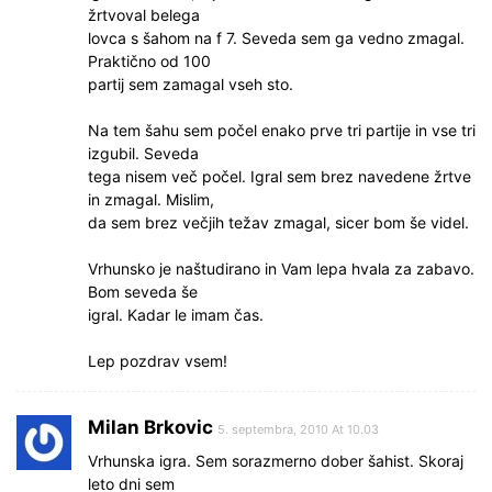
žrtvoval belega
lovca s šahom na f 7. Seveda sem ga vedno zmagal.
Praktično od 100
partij sem zamagal vseh sto.
Na tem šahu sem počel enako prve tri partije in vse tri
izgubil. Seveda
tega nisem več počel. Igral sem brez navedene žrtve
in zmagal. Mislim,
da sem brez večjih težav zmagal, sicer bom še videl.
Vrhunsko je naštudirano in Vam lepa hvala za zabavo.
Bom seveda še
igral. Kadar le imam čas.
Lep pozdrav vsem!
Milan Brkovic
5. septembra, 2010 At 10.03
Vrhunska igra. Sem sorazmerno dober šahist. Skoraj
leto dni sem