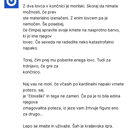
Z dva lovca v končnici je morilski. Skoraj da nimate
možnosti, če prav
ste materialno izenačeni. Z enim lovcem pa je
nemočen. Še posebej,
če čimpej spravite svoje kmete na nasprotno barvo,
ki jo ima njegov
lovec. Če seveda ne radedite neko katastrofalno
napako.
Torej, čim prej mu poberite enega lovc. Tudi za
trdnjavo, če gre za
končnico.
Naj vas ne moti. če včasih po kardinalni napaki vrnete
potezo, saj
je “človeški” in tega ne zameri. Če pa je to bila edina
njegova
zmagovallna poteza, iz jeze vam žrtvuje figure eno
za drugo…
Lepo se imejte in uživajte. Šah je kraljevska igra.