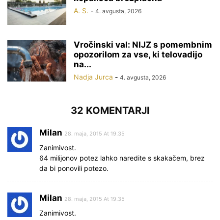
A. S.
-
4. avgusta, 2026
Vročinski val: NIJZ s pomembnim
opozorilom za vse, ki telovadijo
na...
Nadja Jurca
-
4. avgusta, 2026
32 KOMENTARJI
Milan
28. maja, 2015 At 19.35
Zanimivost.
64 milijonov potez lahko naredite s skakačem, brez
da bi ponovili potezo.
Milan
28. maja, 2015 At 19.35
Zanimivost.