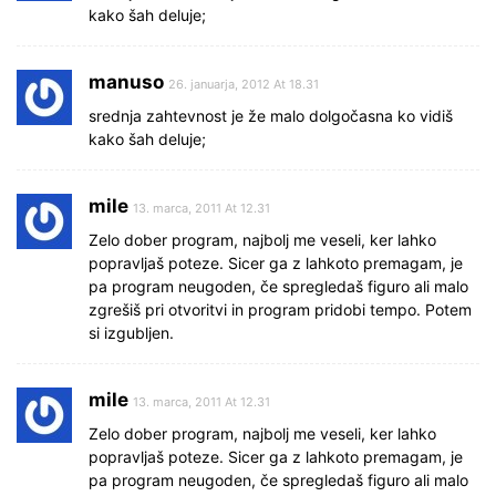
kako šah deluje;
manuso
26. januarja, 2012 At 18.31
srednja zahtevnost je že malo dolgočasna ko vidiš
kako šah deluje;
mile
13. marca, 2011 At 12.31
Zelo dober program, najbolj me veseli, ker lahko
popravljaš poteze. Sicer ga z lahkoto premagam, je
pa program neugoden, če spregledaš figuro ali malo
zgrešiš pri otvoritvi in program pridobi tempo. Potem
si izgubljen.
mile
13. marca, 2011 At 12.31
Zelo dober program, najbolj me veseli, ker lahko
popravljaš poteze. Sicer ga z lahkoto premagam, je
pa program neugoden, če spregledaš figuro ali malo