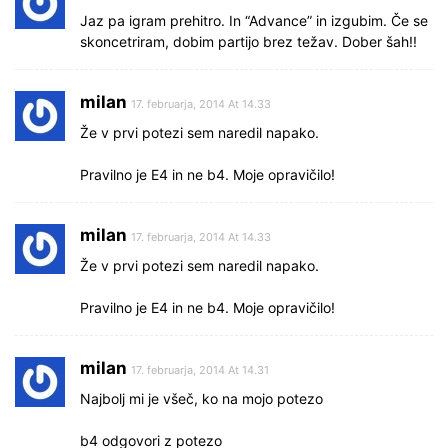
Jaz pa igram prehitro. In “Advance” in izgubim. Če se
skoncetriram, dobim partijo brez težav. Dober šah!!
milan
17. februarja, 2014 At 14.33
Že v prvi potezi sem naredil napako.
Pravilno je E4 in ne b4. Moje opravičilo!
milan
17. februarja, 2014 At 14.33
Že v prvi potezi sem naredil napako.
Pravilno je E4 in ne b4. Moje opravičilo!
milan
17. februarja, 2014 At 14.31
Najbolj mi je všeč, ko na mojo potezo
b4 odgovori z potezo