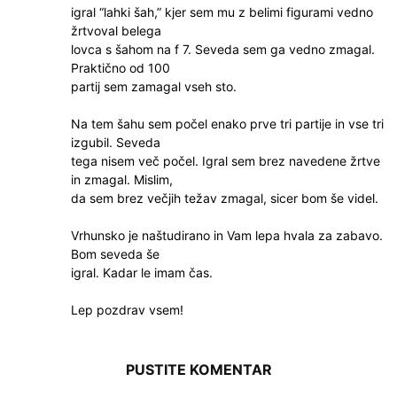
igral “lahki šah,” kjer sem mu z belimi figurami vedno
žrtvoval belega
lovca s šahom na f 7. Seveda sem ga vedno zmagal.
Praktično od 100
partij sem zamagal vseh sto.
Na tem šahu sem počel enako prve tri partije in vse tri
izgubil. Seveda
tega nisem več počel. Igral sem brez navedene žrtve
in zmagal. Mislim,
da sem brez večjih težav zmagal, sicer bom še videl.
Vrhunsko je naštudirano in Vam lepa hvala za zabavo.
Bom seveda še
igral. Kadar le imam čas.
Lep pozdrav vsem!
PUSTITE KOMENTAR