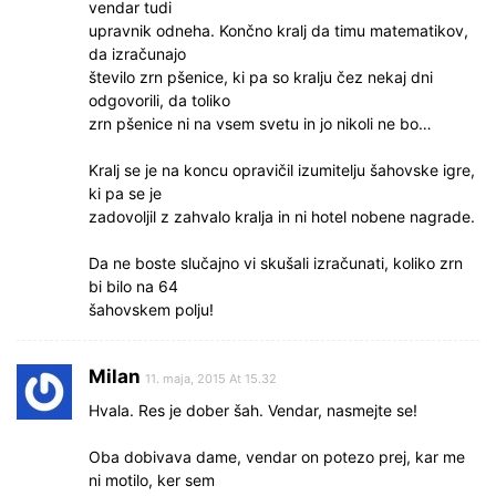
vendar tudi
upravnik odneha. Končno kralj da timu matematikov,
da izračunajo
število zrn pšenice, ki pa so kralju čez nekaj dni
odgovorili, da toliko
zrn pšenice ni na vsem svetu in jo nikoli ne bo…
Kralj se je na koncu opravičil izumitelju šahovske igre,
ki pa se je
zadovoljil z zahvalo kralja in ni hotel nobene nagrade.
Da ne boste slučajno vi skušali izračunati, koliko zrn
bi bilo na 64
šahovskem polju!
Milan
11. maja, 2015 At 15.32
Hvala. Res je dober šah. Vendar, nasmejte se!
Oba dobivava dame, vendar on potezo prej, kar me
ni motilo, ker sem