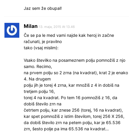
Jaz sem že obupal!
Milan
13. maja, 2015 At 13.46
Če se pa le med vami najde kak heroj in začne
računati, je pravilno
tako (vsaj mislim):
Vsako številko na posameznem polju pomnožiš z njo
samo. Recimo,
na prvem polju so 2 zrna (na kvadrat), krat 2 je enako
4. Na drugem
polju jih je torej 4 zrna, kar množiš z 4 in dobiš na
tretjem polju 16,
torej 4 na kvadrat. Po tem 16 pomnožiš z 16, da
dobiš število zrn na
četrtem polju, kar znese 256 (torej, 16 na kvadrat),
kar spet pomnožiš z istim številom, torej 256 X 256,
da dobiš število zrn na petem polju, kar je 65.536
zrn, šesto polje pa ima 65.536 na kvadrat…