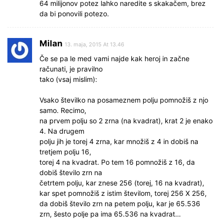
64 milijonov potez lahko naredite s skakačem, brez
da bi ponovili potezo.
Milan
13. maja, 2015 At 13.46
Če se pa le med vami najde kak heroj in začne
računati, je pravilno
tako (vsaj mislim):
Vsako številko na posameznem polju pomnožiš z njo
samo. Recimo,
na prvem polju so 2 zrna (na kvadrat), krat 2 je enako
4. Na drugem
polju jih je torej 4 zrna, kar množiš z 4 in dobiš na
tretjem polju 16,
torej 4 na kvadrat. Po tem 16 pomnožiš z 16, da
dobiš število zrn na
četrtem polju, kar znese 256 (torej, 16 na kvadrat),
kar spet pomnožiš z istim številom, torej 256 X 256,
da dobiš število zrn na petem polju, kar je 65.536
zrn, šesto polje pa ima 65.536 na kvadrat…