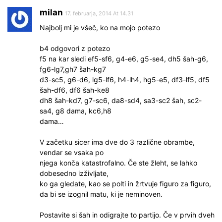
milan
17. februarja, 2014 At 14.31
Najbolj mi je všeč, ko na mojo potezo
b4 odgovori z potezo
f5 na kar sledi ef5-sf6, g4-e6, g5-se4, dh5 šah-g6,
fg6-lg7,gh7 šah-kg7
d3-sc5, g6-d6, lg5-lf6, h4-lh4, hg5-e5, df3-lf5, df5
šah-df6, df6 šah-ke8
dh8 šah-kd7, g7-sc6, da8-sd4, sa3-sc2 šah, sc2-
sa4, g8 dama, kc6,h8
dama…
V začetku sicer ima dve do 3 različne obrambe,
vendar se vsaka po
njega konča katastrofalno. Če ste žleht, se lahko
dobesedno izživljate,
ko ga gledate, kao se polti in žrtvuje figuro za figuro,
da bi se izognil matu, ki je neminoven.
Postavite si šah in odigrajte to partijo. Če v prvih dveh