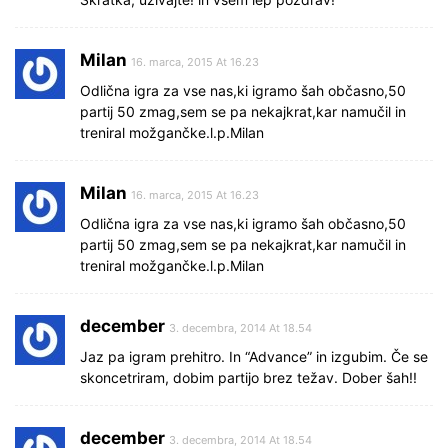
Milan
16. marca, 2015 At 16.23
Odlična igra za vse nas,ki igramo šah občasno,50
partij 50 zmag,sem se pa nekajkrat,kar namučil in
treniral možgančke.l.p.Milan
Milan
16. marca, 2015 At 16.23
Odlična igra za vse nas,ki igramo šah občasno,50
partij 50 zmag,sem se pa nekajkrat,kar namučil in
treniral možgančke.l.p.Milan
december
3. decembra, 2014 At 18.54
Jaz pa igram prehitro. In “Advance” in izgubim. Če se
skoncetriram, dobim partijo brez težav. Dober šah!!
december
3. decembra, 2014 At 18.54