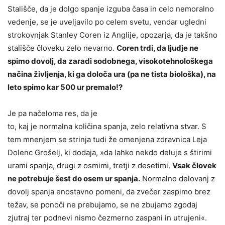
Stališče, da je dolgo spanje izguba časa in celo nemoralno
vedenje, se je uveljavilo po celem svetu, vendar ugledni
strokovnjak Stanley Coren iz Anglije, opozarja, da je takšno
stališče človeku zelo nevarno.
Coren trdi, da ljudje ne
spimo dovolj, da zaradi sodobnega, visokotehnološkega
načina življenja, ki ga določa ura (pa ne tista biološka), na
leto spimo kar 500 ur premalo!?
Je pa načeloma res, da je
to, kaj je normalna količina spanja, zelo relativna stvar. S
tem mnenjem se strinja tudi že omenjena zdravnica Leja
Dolenc Grošelj, ki dodaja, »da lahko nekdo deluje s štirimi
urami spanja, drugi z osmimi, tretji z desetimi.
Vsak človek
ne potrebuje šest do osem ur spanja.
Normalno delovanj z
dovolj spanja enostavno pomeni, da zvečer zaspimo brez
težav, se ponoči ne prebujamo, se ne zbujamo zgodaj
zjutraj ter podnevi nismo čezmerno zaspani in utrujeni«.