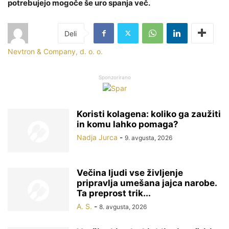
potrebujejo mogoče še uro spanja več.
Nevtron & Company, d. o. o.
Sponzorirano
Koristi kolagena: koliko ga zaužiti
in komu lahko pomaga?
Nadja Jurca
-
9. avgusta, 2026
Večina ljudi vse življenje
pripravlja umešana jajca narobe.
Ta preprost trik...
A. S.
-
8. avgusta, 2026