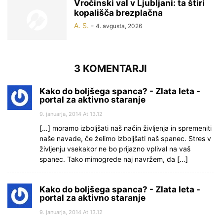
Vročinski val v Ljubljani: ta štiri
kopališča brezplačna
A. S.
-
4. avgusta, 2026
3 KOMENTARJI
Kako do boljšega spanca? - Zlata leta -
portal za aktivno staranje
9. januarja, 2014 At 13.12
[…] moramo izboljšati naš način življenja in spremeniti
naše navade, če želimo izboljšati naš spanec. Stres v
življenju vsekakor ne bo prijazno vplival na vaš
spanec. Tako mimogrede naj navržem, da […]
Kako do boljšega spanca? - Zlata leta -
portal za aktivno staranje
9. januarja, 2014 At 13.12