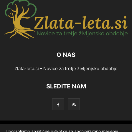
O NAS
Zlata-leta.si - Novice za tretje življenjsko obdobje
SLEDITE NAM
Splošni pogoji
Piškotki
Politika zasebnosti
Uporabljamo analitične piškotke za anonimizirano merjenje