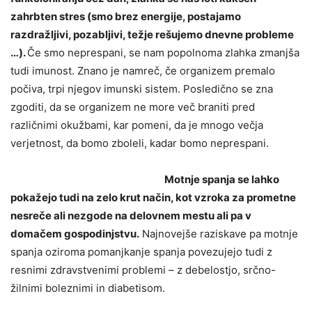
zahrbten stres (smo brez energije, postajamo
razdražljivi, pozabljivi, težje rešujemo dnevne probleme
…).
Če smo neprespani, se nam popolnoma zlahka zmanjša
tudi imunost. Znano je namreč, če organizem premalo
počiva, trpi njegov imunski sistem. Posledično se zna
zgoditi, da se organizem ne more več braniti pred
različnimi okužbami, kar pomeni, da je mnogo večja
verjetnost, da bomo zboleli, kadar bomo neprespani.
Motnje spanja se lahko
pokažejo tudi na zelo krut način, kot vzroka za prometne
nesreče ali nezgode na delovnem mestu ali pa v
domačem gospodinjstvu.
Najnovejše raziskave pa motnje
spanja oziroma pomanjkanje spanja povezujejo tudi z
resnimi zdravstvenimi problemi – z debelostjo, srčno-
žilnimi boleznimi in diabetisom.