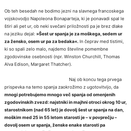
Ob teh besedah ne bodimo jezni na slavnega francoskega
vojskovodjo Napoleona Bonaparteja, ki je ponavadi spal le
štiri ali pet ur, ob neki svečani priložnosti pa je brez dlake
na jeziku dejal:
»Šest ur spanja je za moškega, sedem ur
za žensko, osem ur pa za bedaka«.
In čeprav med tistimi,
ki so spali zelo malo, najdemo številne pomembne
zgodovinske osebnosti (npr. Winston Churchill, Thomas
Alva Edison, Margaret Thatcher).
Naj ob koncu tega prvega
prispevka na temo spanja zaokrožimo z ugotovitvijo, da
mnogi potrebujemo mnogo več spanja od omenjenih
zgodovinskih zvezd: najstniki in majhni otroci okrog 10 ur,
starostnikom (nad 65 let) je dovolj šest ur spanja na dan,
moškim med 25 in 55 letom starosti je – v povprečju –
dovolj osem ur spanja, ženske enake starosti pa