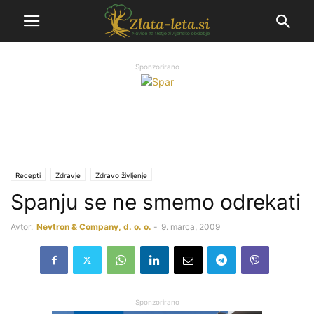
Sponzorirano
Recepti
Zdravje
Zdravo življenje
Spanju se ne smemo odrekati
Avtor:
Nevtron & Company, d. o. o.
-
9. marca, 2009
Sponzorirano