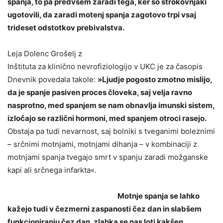
spanja, to pa predvsem zaradi tega, ker so strokovnjaki
ugotovili, da zaradi motenj spanja zagotovo trpi vsaj
trideset odstotkov prebivalstva.
Leja Dolenc Grošelj z
Inštituta za klinično nevrofiziologijo v UKC je za časopis
Dnevnik povedala takole:
»Ljudje pogosto zmotno mislijo,
da je spanje pasiven proces človeka, saj velja ravno
nasprotno, med spanjem se nam obnavlja imunski sistem,
izločajo se različni hormoni, med spanjem otroci rasejo.
Obstaja pa tudi nevarnost, saj bolniki s tveganimi boleznimi
– srčnimi motnjami, motnjami dihanja – v kombinaciji z
motnjami spanja tvegajo smrt v spanju zaradi možganske
kapi ali srčnega infarkta«.
Motnje spanja se lahko
kažejo tudi v čezmerni zaspanosti čez dan in slabšem
funkcioniranju čez dan, zlahka se nas loti kakšen