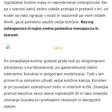
izgubljanje kostne mase in napredovanje osteoporoze. Ker
pa v starosti kalcij vedno slabše prehaja iz prebavil v kri, od
koder se nato vgrajuje v kosti in razporedi po vseh ostalih
tkivih, ga je potrebno zaužiti večje količine.
Razvoj
osteoporoze ni nujno vedno posledica menopavze in
starosti.
Do zmanjšanja kostne gostote pride tudi po dolgotrajnem
zdravljenju s kortikosteroidi, po gasterektomiji (delni
odstranitvi želodca) in dolgotrajni imobilizaciji. Tudi v teh
primerih je smiselno uživati večje količine kalcija. Koristen
je pri povečani vzdražnosti mišic in mišičnih krčih. Zmanjša
prehod tekočine skozi stene najmanjših žil in tako zmanjša
izločanje izcedka pri prehladnih obolenjih in alergijskih
stanjih.