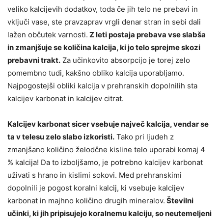
veliko kalcijevih dodatkov, toda če jih telo ne prebavi in
vključi vase, ste pravzaprav vrgli denar stran in sebi dali
lažen občutek varnosti.
Z leti postaja prebava vse slabša
in zmanjšuje se količina kalcija, ki jo telo sprejme skozi
prebavni trakt.
Za učinkovito absorpcijo je torej zelo
pomembno tudi, kakšno obliko kalcija uporabljamo.
Najpogostejši obliki kalcija v prehranskih dopolnilih sta
kalcijev karbonat in kalcijev citrat.
Kalcijev karbonat sicer vsebuje največ kalcija, vendar se
ta v telesu zelo slabo izkoristi.
Tako pri ljudeh z
zmanjšano količino želodčne kisline telo uporabi komaj 4
% kalcija! Da to izboljšamo, je potrebno kalcijev karbonat
uživati s hrano in kislimi sokovi. Med prehranskimi
dopolnili je pogost koralni kalcij, ki vsebuje kalcijev
karbonat in majhno količino drugih mineralov.
Številni
učinki, ki jih pripisujejo koralnemu kalciju, so neutemeljeni