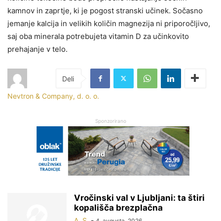
kamnov in zaprtje, ki je pogost stranski učinek. Sočasno
jemanje kalcija in velikih količin magnezija ni priporočljivo,
saj oba minerala potrebujeta vitamin D za učinkovito
prehajanje v telo.
Nevtron & Company, d. o. o.
Sponzorirano
Vročinski val v Ljubljani: ta štiri
kopališča brezplačna
A. S.
-
4. avgusta, 2026