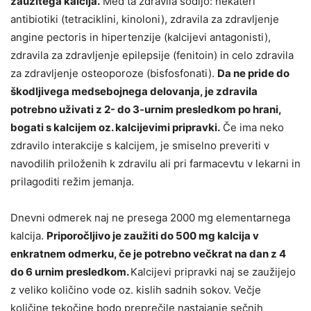
zaužitega kalcija.
Med ta zdravila sodijo: nekateri
antibiotiki (tetraciklini, kinoloni), zdravila za zdravljenje
angine pectoris in hipertenzije (kalcijevi antagonisti),
zdravila za zdravljenje epilepsije (fenitoin) in celo zdravila
za zdravljenje osteoporoze (bisfosfonati).
Da ne pride do
škodljivega medsebojnega delovanja, je zdravila
potrebno uživati z 2- do 3-urnim presledkom po hrani,
bogati s kalcijem oz. kalcijevimi pripravki.
Če ima neko
zdravilo interakcije s kalcijem, je smiselno preveriti v
navodilih priloženih k zdravilu ali pri farmacevtu v lekarni in
prilagoditi režim jemanja.
Dnevni odmerek naj ne presega 2000 mg elementarnega
kalcija.
Priporočljivo je zaužiti do 500 mg kalcija v
enkratnem odmerku, če je potrebno večkrat na dan z 4
do 6 urnim presledkom.
Kalcijevi pripravki naj se zaužijejo
z veliko količino vode oz. kislih sadnih sokov. Večje
količine tekočine bodo preprečile nastajanje sečnih