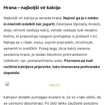
Hrana – najboljši vir kalcija
Najboljši vir kalcija je seveda hrana.
Največ ga je v mleku
in mlečnih izdelkih (sir, jogurt).
Zelenjava (špinača, brokoli,
zelje, ohrovt) vsebuje kalcij, vendar vsebuje tudi oksalno
kislino, ki preprečuje njegovo prehajanje iz prebavil v kri.
Nahaja se v ribah, mesu, sojinih pripravkih, stročnicah,
semenih in oreščkih. Poleg tega, da je kalcij naravna
sestavina hrane, je dodan številnim prehrambenim
izdelkom, npr. pomarančnemu soku.
Poznamo pa tudi
različne kalcijeve pripravke, tako imenovana prehranska
dopolnila.
Kalcijevi dodatki pomagajo kostem le, če so v taki obliki, da
se ustrezno absorbirajo. Po želji lahko zaužijete poljubno