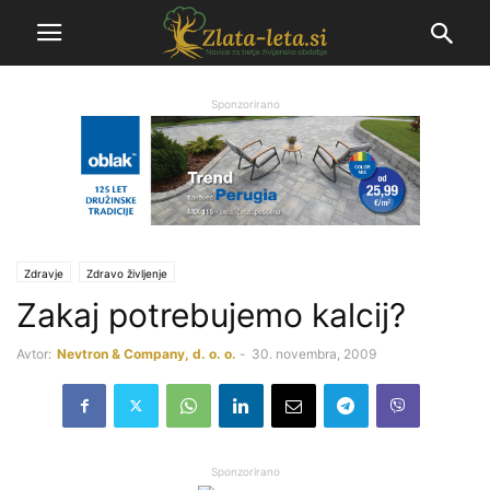
Sponzorirano
Zdravje
Zdravo življenje
Zakaj potrebujemo kalcij?
Avtor:
Nevtron & Company, d. o. o.
-
30. novembra, 2009
Sponzorirano