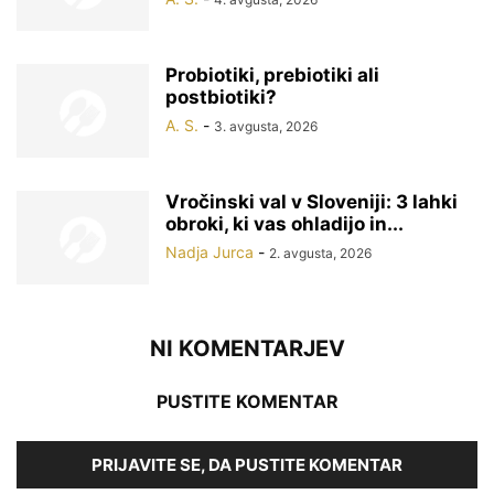
Probiotiki, prebiotiki ali
postbiotiki?
A. S.
-
3. avgusta, 2026
Vročinski val v Sloveniji: 3 lahki
obroki, ki vas ohladijo in...
Nadja Jurca
-
2. avgusta, 2026
NI KOMENTARJEV
PUSTITE KOMENTAR
PRIJAVITE SE, DA PUSTITE KOMENTAR