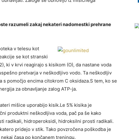
 obnavljati. Zaloge se obnovijo iz mišičnega
boste razumeli zakaj nekateri nadomestki prehrane
oteka v telesu kot
eakcije se kot stranski
), ki v krvi reagirajo s kisikom (O), da nastane voda
uspešno pretvarja v neškodljivo vodo. Ta neškodljiv
pa s pomočjo encima citokrom C oksidaza.S tem, ko se
nergija za obnavljanje zalog ATP-ja.
teri mišice uporabijo kisik.Le 5% kisika je
čni produktni neškodljiva voda, pač pa še kako
 radikali, hidroperoksidi, hidroksilni prosti radikali.
 katero pridejo v stik. Tako povzročena poškodba je
e nekaj časa po končanem treningu.