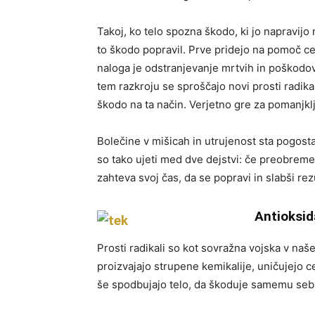
Takoj, ko telo spozna škodo, ki jo napravijo n
to škodo popravil. Prve pridejo na pomoč c
naloga je odstranjevanje mrtvih in poškodovan
tem razkroju se sproščajo novi prosti radikal
škodo na ta način. Verjetno gre za pomanjklj
Bolečine v mišicah in utrujenost sta pogosta
so tako ujeti med dve dejstvi: če preobremen
zahteva svoj čas, da se popravi in slabši rezu
Antioksid
Prosti radikali so kot sovražna vojska v naše
proizvajajo strupene kemikalije, uničujejo 
še spodbujajo telo, da škoduje samemu sebi