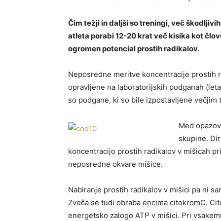
Čim težji in daljši so treningi, več škodlji
atleta porabi 12-20 krat več kisika kot člo
ogromen potencial prostih radikalov.
Neposredne meritve koncentracije prostih r
opravljene na laboratorijskih podganah (leta
so podgane, ki so bile izpostavljene večjim
Med opazova
skupine. Dir
koncentracijo prostih radikalov v mišicah pri
neposredne okvare mišice.
Nabiranje prostih radikalov v mišici pa ni s
Zveča se tudi obraba encima citokromC. Citok
energetsko zalogo ATP v mišici. Pri vsakem