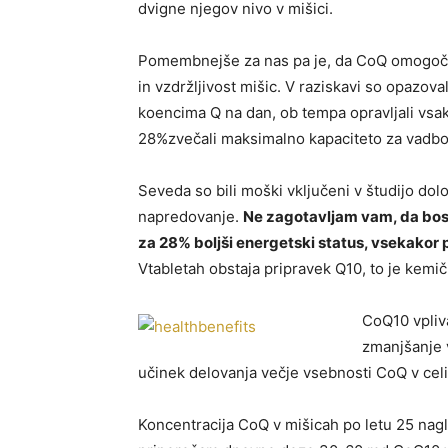
dvigne njegov nivo v mišici.
Pomembnejše za nas pa je, da CoQ omogoča 
in vzdržljivost mišic. V raziskavi so opazov
koencima Q na dan, ob tempa opravljali vsa
28%zvečali maksimalno kapaciteto za vadbo
Seveda so bili moški vključeni v študijo dolo
napredovanje.
Ne zagotavljam vam, da boste
za 28% boljši energetski status, vsekakor 
Vtabletah obstaja pripravek Q10, to je kemi
CoQ10 vpliv
zmanjšanje v
učinek delovanja večje vsebnosti CoQ v celi
Koncentracija CoQ v mišicah po letu 25 nagl