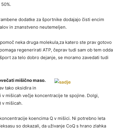
o 50%.
hrambene dodatke za športnike dodajajo čisti encim
jalov in znanstveno neutemeljen.
 pomoč neka druga molekula,za katero ste prav gotovo
Q pomaga regenerirati ATP, čeprav tudi sam ob tem odda
 šport za telo dobro dejanje, se moramo zavedati tudi
povečati mišično maso.
 tako oksidira in
ki v mišicah večje koncentracije te spojine. Dolgi,
 v mišicah.
 koncentracije koencima Q v mišici. Ni potrebno leta
 Teksasu so dokazali, da uživanje CoQ s hrano zlahka