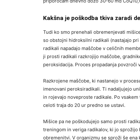
priporočam dnevno dozo 30-60 md CoQ10,v
Kakšna je poškodba tkiva zaradi de
Tudi ko smo prenehali obremenjevati mišice p
so obstojni hidroksilni radikali (nastajajo p
radikali napadajo maščobe v celičnih memb
ji prosti radikali razkrojijo maščobe, grad
peroksidacija. Proces propadanja povzroči v
Razkrojene maščobe, ki nastanejo v procesu 
imenovani peroksiradikali. Ti nadaljujejo u
in rojevajo noveproste radikale. Po vsakem t
celoti traja do 20 ur predno se ustavi.
Mišice pa ne poškodujejo samo prosti radika
treningom in veriga radikalov, ki jo sprožijo 
obremenitvi. V organizmu se sproži še ena ka