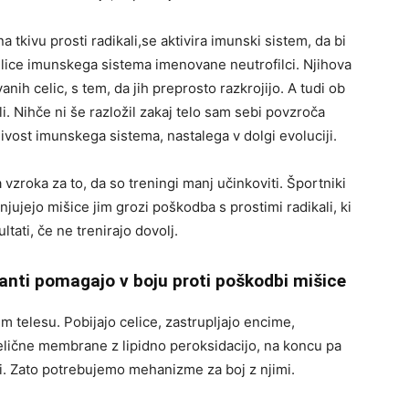
a tkivu prosti radikali,se aktivira imunski sistem, da bi
elice imunskega sistema imenovane neutrofilci. Njihova
ih celic, s tem, da jih preprosto razkrojijo. A tudi ob
i. Nihče ni še razložil zakaj telo sam sebi povzroča
ivost imunskega sistema, nastalega v dolgi evoluciji.
 vzroka za to, da so treningi manj učinkoviti. Športniki
jujejo mišice jim grozi poškodba s prostimi radikali, ki
ltati, če ne trenirajo dovolj.
anti pomagajo v boju proti poškodbi mišice
m telesu. Pobijajo celice, zastrupljajo encime,
celične membrane z lipidno peroksidacijo, na koncu pa
. Zato potrebujemo mehanizme za boj z njimi.