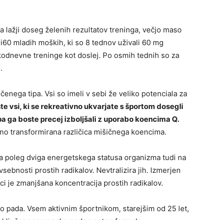
lažji doseg želenih rezultatov treninga, večjo maso
ali60 mladih moških, ki so 8 tednov uživali 60 mg
kodnevne treninge kot doslej. Po osmih tednih so za
.
čenega tipa. Vsi so imeli v sebi že veliko potenciala za
 vsi, ki se rekreativno ukvarjate s športom dosegli
pa ga boste precej izboljšali z uporabo koencima Q.
čno transformirana različica mišičnega koencima.
a poleg dviga energetskega statusa organizma tudi na
sebnosti prostih radikalov. Nevtralizira jih. Izmerjen
ci je zmanjšana koncentracija prostih radikalov.
o pada. Vsem aktivnim športnikom, starejšim od 25 let,