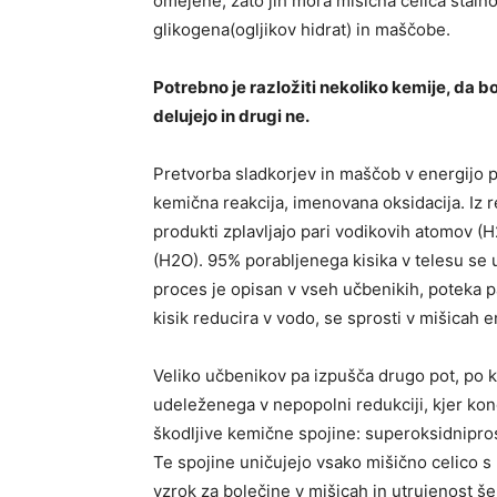
omejene, zato jih mora mišična celica stalno
glikogena(ogljikov hidrat) in maščobe.
Potrebno je razložiti nekoliko kemije, da 
delujejo in drugi ne.
Pretvorba sladkorjev in maščob v energijo p
kemična reakcija, imenovana oksidacija. Iz r
produkti zplavljajo pari vodikovih atomov (H2
(H2O). 95% porabljenega kisika v telesu se 
proces je opisan v vseh učbenikih, poteka 
kisik reducira v vodo, se sprosti v mišicah e
Veliko učbenikov pa izpušča drugo pot, po ka
udeleženega v nepopolni redukciji, kjer kon
škodljive kemične spojine: superoksidniprosti
Te spojine uničujejo vsako mišično celico s
vzrok za bolečine v mišicah in utrujenost š