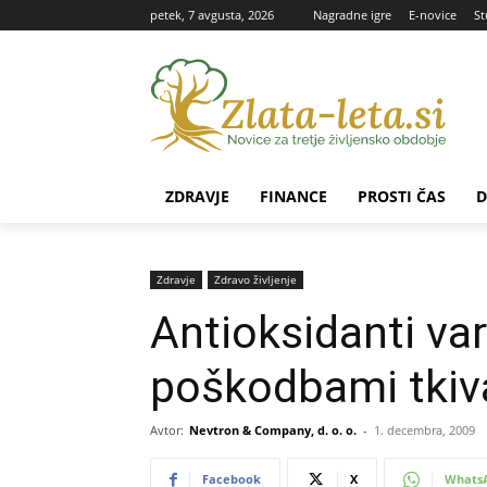
petek, 7 avgusta, 2026
Nagradne igre
E-novice
St
ZDRAVJE
FINANCE
PROSTI ČAS
D
Zdravje
Zdravo življenje
Antioksidanti var
poškodbami tkiv
Avtor:
Nevtron & Company, d. o. o.
-
1. decembra, 2009
Facebook
X
Whats