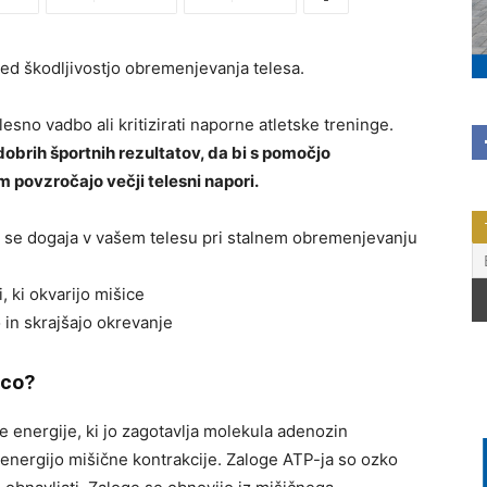
red škodljivostjo obremenjevanja telesa.
esno vadbo ali kritizirati naporne atletske treninge.
dobrih športnih rezultatov, da bi s pomočjo
m povzročajo večji telesni napori.
j se dogaja v vašem telesu pri stalnem obremenjevanju
, ki okvarijo mišice
 in skrajšajo okrevanje
ico?
 energije, ki jo zagotavlja molekula adenozin
o energijo mišične kontrakcije. Zaloge ATP-ja so ozko