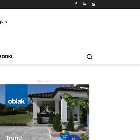
GODKI
Sponzorirano