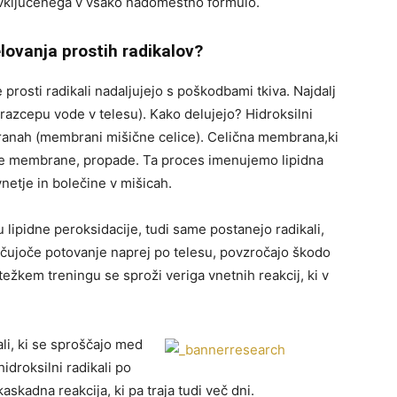
ključenega v vsako nadomestno formulo.
lovanja prostih radikalov?
rosti radikali nadaljujejo s poškodbami tkiva. Najdalj
ri razcepu vode v telesu). Kako delujejo? Hidroksilni
ranah (membrani mišične celice). Celična membrana,ki
nike membrane, propade. Ta proces imenujemo lipidna
netje in bolečine v mišicah.
lipidne peroksidacije, tudi same postanejo radikali,
ničujoče potovanje naprej po telesu, povzročajo škodo
ežkem treningu se sproži veriga vnetnih reakcij, ki v
li, ki se sproščajo med
hidroksilni radikali po
skadna reakcija, ki pa traja tudi več dni.