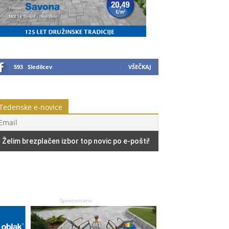
593
Sledilcev
VŠEČKAJ
Tedenske e-novice
Sponzorirano