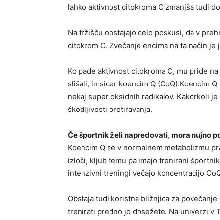
lahko aktivnost citokroma C zmanjša tudi d
Na tržišču obstajajo celo poskusi, da v pre
citokrom C. Zvečanje encima na ta način je 
Ko pade aktivnost citokroma C, mu pride na
slišali, in sicer koencim Q (CoQ).Koencim 
nekaj super oksidnih radikalov. Kakorkoli je
škodljivosti pretiravanja.
Če športnik želi napredovati, mora nujno 
Koencim Q se v normalnem metabolizmu prav
izloči, kljub temu pa imajo trenirani športni
intenzivni treningi večajo koncentracijo CoQ
Obstaja tudi koristna bližnjica za povečanje
trenirati predno jo dosežete. Na univerzi v