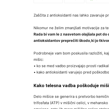
Zaščita z antioksidanti nas lahko zavaruje p
Nikomur ne želim zmanjšati motivacije za tel
Rada bi vam le z nasvetom olajšala pot do 
antioksidantov preprečiti škodo,ki jo tkivo
Podrobneje vam bom poskusila razložiti, ka
mišic:
• ko se med vadbo proizvajajo prosti radikali
• kako antioksidanti varujejo pred poškodbo
Kako telesna vadba poškoduje miš
Delo mišice se generira s pretvorbo kemične
trifosfata (ATP) v mišični celici, v mehansk