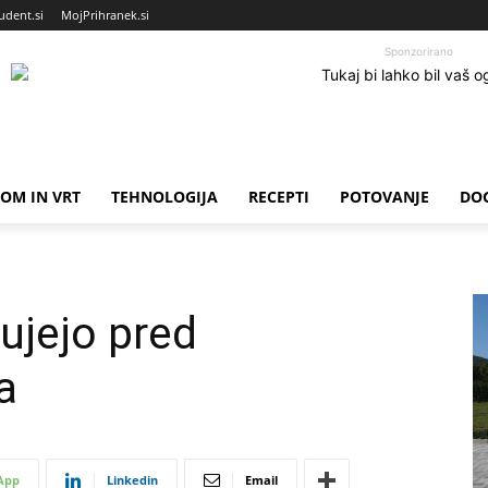
udent.si
MojPrihranek.si
Sponzorirano
OM IN VRT
TEHNOLOGIJA
RECEPTI
POTOVANJE
DO
ujejo pred
a
App
Linkedin
Email