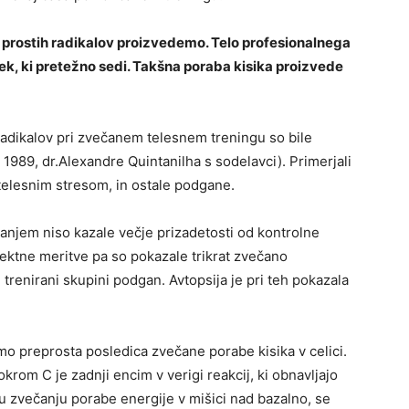
vih prostih radikalov proizvedemo. Telo profesionalnega
vek, ki pretežno sedi. Takšna poraba kisika proizvede
adikalov pri zvečanem telesnem treningu so bile
 1989, dr.Alexandre Quintanilha s sodelavci). Primerjali
 telesnim stresom, in ostale podgane.
njem niso kazale večje prizadetosti od kontrolne
ektne meritve pa so pokazale trikrat zvečano
 trenirani skupini podgan. Avtopsija je pri teh pokazala
amo preprosta posledica zvečane porabe kisika v celici.
rom C je zadnji encim v verigi reakcij, ki obnavljajo
u zvečanju porabe energije v mišici nad bazalno, se