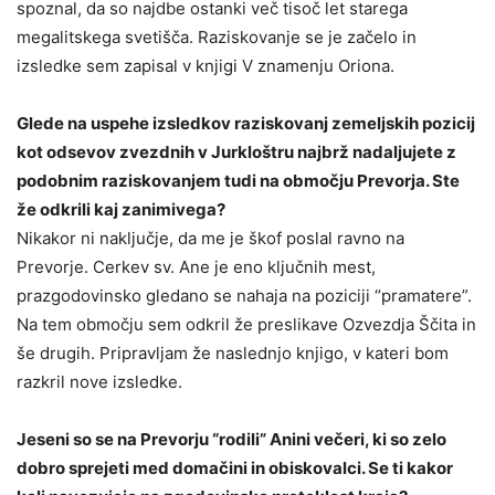
spoznal, da so najdbe ostanki več tisoč let starega
megalitskega svetišča. Raziskovanje se je začelo in
izsledke sem zapisal v knjigi V znamenju Oriona.
Glede na uspehe izsledkov raziskovanj zemeljskih pozicij
kot odsevov zvezdnih v Jurkloštru najbrž nadaljujete z
podobnim raziskovanjem tudi na območju Prevorja. Ste
že odkrili kaj zanimivega?
Nikakor ni naključje, da me je škof poslal ravno na
Prevorje. Cerkev sv. Ane je eno ključnih mest,
prazgodovinsko gledano se nahaja na poziciji “pramatere”.
Na tem območju sem odkril že preslikave Ozvezdja Ščita in
še drugih. Pripravljam že naslednjo knjigo, v kateri bom
razkril nove izsledke.
Jeseni so se na Prevorju “rodili” Anini večeri, ki so zelo
dobro sprejeti med domačini in obiskovalci. Se ti kakor