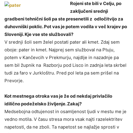
Rojeni ste bili v Celju, po
zaključeni srednji
gradbeni tehnični šoli pa ste presenetili z odločitvijo za
duhovniški poklic. Pot vas je potem vodila v več krajev po
Sloveniji. Kje vse ste službovali?
V srednji šoli sem želel postati pater ali kmet. Zdaj sem
oboje: pater in kmet. Najprej sem služboval na Ptuju,
potem v Kančevcih v Prekmurju, najdlje in nazadnje pa
sem bil župnik na Razborju pod Lisco in zadnja leta skrbel
tudi za faro v Jurkloštru. Pred pol leta pa sem prišel na
Prevorje.
Kot mestnega otroka vas je že od nekdaj privlačilo
idilično podeželsko življenje. Zakaj?
Medsebojna odtujenost in osamljenost ljudi v mestu me je
vedno motila. V času stresa mora vsak najti razelektritev
napetosti, da ne zboli. Ta napetost se najlažje sprosti v