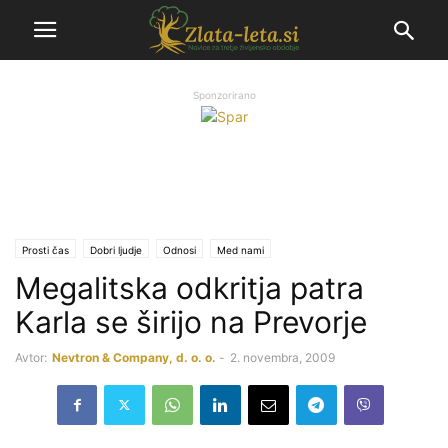
Sponzorirano
Prosti čas
Dobri ljudje
Odnosi
Med nami
Megalitska odkritja patra
Karla se širijo na Prevorje
Avtor:
Nevtron & Company, d. o. o.
-
2. novembra, 2009