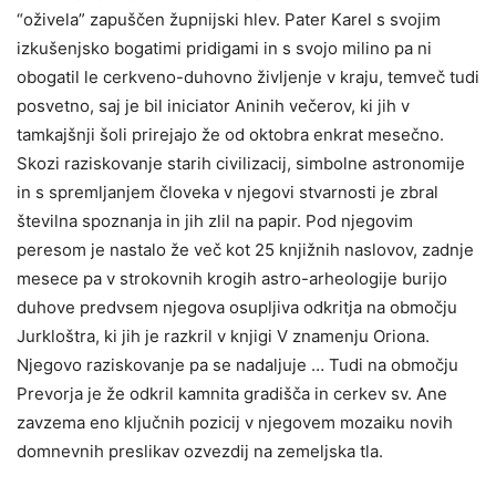
“oživela” zapuščen župnijski hlev. Pater Karel s svojim
izkušenjsko bogatimi pridigami in s svojo milino pa ni
obogatil le cerkveno-duhovno življenje v kraju, temveč tudi
posvetno, saj je bil iniciator Aninih večerov, ki jih v
tamkajšnji šoli prirejajo že od oktobra enkrat mesečno.
Skozi raziskovanje starih civilizacij, simbolne astronomije
in s spremljanjem človeka v njegovi stvarnosti je zbral
številna spoznanja in jih zlil na papir. Pod njegovim
peresom je nastalo že več kot 25 knjižnih naslovov, zadnje
mesece pa v strokovnih krogih astro-arheologije burijo
duhove predvsem njegova osupljiva odkritja na območju
Jurkloštra, ki jih je razkril v knjigi V znamenju Oriona.
Njegovo raziskovanje pa se nadaljuje … Tudi na območju
Prevorja je že odkril kamnita gradišča in cerkev sv. Ane
zavzema eno ključnih pozicij v njegovem mozaiku novih
domnevnih preslikav ozvezdij na zemeljska tla.