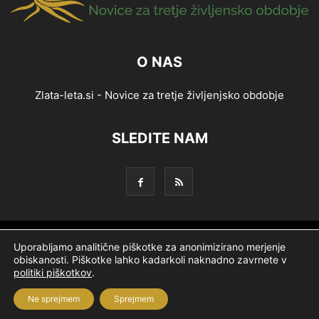
O NAS
Zlata-leta.si - Novice za tretje življenjsko obdobje
SLEDITE NAM
Splošni pogoji
Piškotki
Politika zasebnosti
Uporabljamo analitične piškotke za anonimizirano merjenje
obiskanosti. Piškotke lahko kadarkoli naknadno zavrnete v
Oglaševanje
Partnerji
Ekipa
Logotip
O podjetju
politiki piškotkov
.
Ne sprejmem
Sprejmem
© Nevtron & Company, d. o. o.