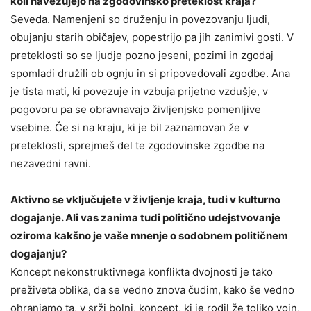
koli navezujejo na zgodovinsko preteklost kraja?
Seveda. Namenjeni so druženju in povezovanju ljudi,
obujanju starih običajev, popestrijo pa jih zanimivi gosti. V
preteklosti so se ljudje pozno jeseni, pozimi in zgodaj
spomladi družili ob ognju in si pripovedovali zgodbe. Ana
je tista mati, ki povezuje in vzbuja prijetno vzdušje, v
pogovoru pa se obravnavajo življenjsko pomenljive
vsebine. Če si na kraju, ki je bil zaznamovan že v
preteklosti, sprejmeš del te zgodovinske zgodbe na
nezavedni ravni.
Aktivno se vključujete v življenje kraja, tudi v kulturno
dogajanje. Ali vas zanima tudi politično udejstvovanje
oziroma kakšno je vaše mnenje o sodobnem političnem
dogajanju?
Koncept nekonstruktivnega konflikta dvojnosti je tako
preživeta oblika, da se vedno znova čudim, kako še vedno
ohranjamo ta, v srži bolni, koncept, ki je rodil že toliko vojn,