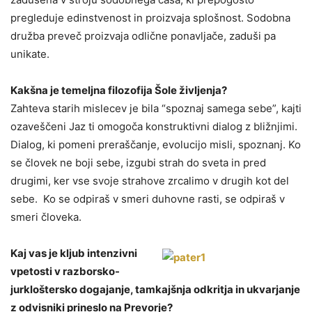
pregleduje edinstvenost in proizvaja splošnost. Sodobna
družba preveč proizvaja odlične ponavljače, zaduši pa
unikate.
Kakšna je temeljna filozofija Šole življenja?
Zahteva starih mislecev je bila “spoznaj samega sebe”, kajti
ozaveščeni Jaz ti omogoča konstruktivni dialog z bližnjimi.
Dialog, ki pomeni preraščanje, evolucijo misli, spoznanj. Ko
se človek ne boji sebe, izgubi strah do sveta in pred
drugimi, ker vse svoje strahove zrcalimo v drugih kot del
sebe. Ko se odpiraš v smeri duhovne rasti, se odpiraš v
smeri človeka.
Kaj vas je kljub intenzivni
vpetosti v razborsko-
jurkloštersko dogajanje, tamkajšnja odkritja in ukvarjanje
z odvisniki prineslo na Prevorje?