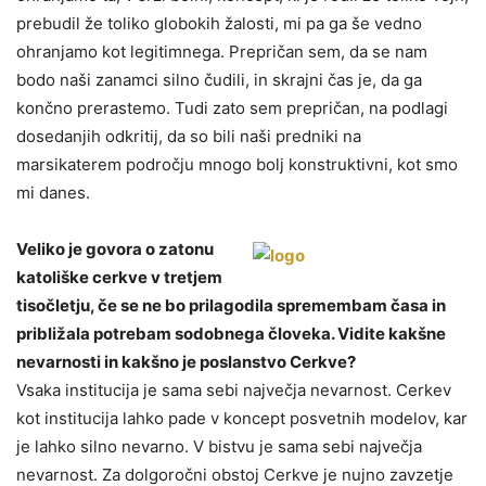
prebudil že toliko globokih žalosti, mi pa ga še vedno
ohranjamo kot legitimnega. Prepričan sem, da se nam
bodo naši zanamci silno čudili, in skrajni čas je, da ga
končno prerastemo. Tudi zato sem prepričan, na podlagi
dosedanjih odkritij, da so bili naši predniki na
marsikaterem področju mnogo bolj konstruktivni, kot smo
mi danes.
Veliko je govora o zatonu
katoliške cerkve v tretjem
tisočletju, če se ne bo prilagodila spremembam časa in
približala potrebam sodobnega človeka. Vidite kakšne
nevarnosti in kakšno je poslanstvo Cerkve?
Vsaka institucija je sama sebi največja nevarnost. Cerkev
kot institucija lahko pade v koncept posvetnih modelov, kar
je lahko silno nevarno. V bistvu je sama sebi največja
nevarnost. Za dolgoročni obstoj Cerkve je nujno zavzetje