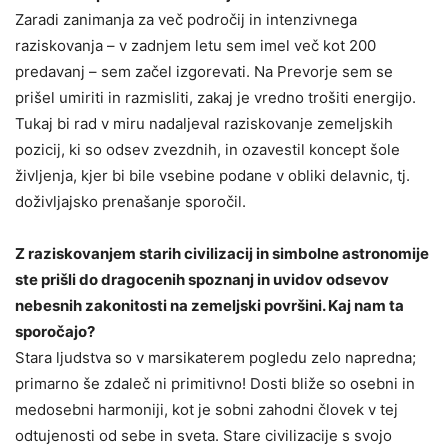
Zaradi zanimanja za več področij in intenzivnega
raziskovanja – v zadnjem letu sem imel več kot 200
predavanj – sem začel izgorevati. Na Prevorje sem se
prišel umiriti in razmisliti, zakaj je vredno trošiti energijo.
Tukaj bi rad v miru nadaljeval raziskovanje zemeljskih
pozicij, ki so odsev zvezdnih, in ozavestil koncept šole
življenja, kjer bi bile vsebine podane v obliki delavnic, tj.
doživljajsko prenašanje sporočil.
Z raziskovanjem starih civilizacij in simbolne astronomije
ste prišli do dragocenih spoznanj in uvidov odsevov
nebesnih zakonitosti na zemeljski površini. Kaj nam ta
sporočajo?
Stara ljudstva so v marsikaterem pogledu zelo napredna;
primarno še zdaleč ni primitivno! Dosti bliže so osebni in
medosebni harmoniji, kot je sobni zahodni človek v tej
odtujenosti od sebe in sveta. Stare civilizacije s svojo