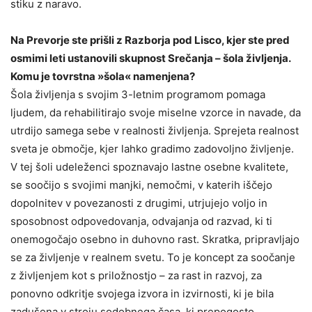
stiku z naravo.
Na Prevorje ste prišli z Razborja pod Lisco, kjer ste pred
osmimi leti ustanovili skupnost Srečanja – šola življenja.
Komu je tovrstna »šola« namenjena?
Šola življenja s svojim 3-letnim programom pomaga
ljudem, da rehabilitirajo svoje miselne vzorce in navade, da
utrdijo samega sebe v realnosti življenja. Sprejeta realnost
sveta je območje, kjer lahko gradimo zadovoljno življenje.
V tej šoli udeleženci spoznavajo lastne osebne kvalitete,
se soočijo s svojimi manjki, nemočmi, v katerih iščejo
dopolnitev v povezanosti z drugimi, utrjujejo voljo in
sposobnost odpovedovanja, odvajanja od razvad, ki ti
onemogočajo osebno in duhovno rast. Skratka, pripravljajo
se za življenje v realnem svetu. To je koncept za soočanje
z življenjem kot s priložnostjo – za rast in razvoj, za
ponovno odkritje svojega izvora in izvirnosti, ki je bila
zadušena v stroju sodobnega časa, ki prepogosto