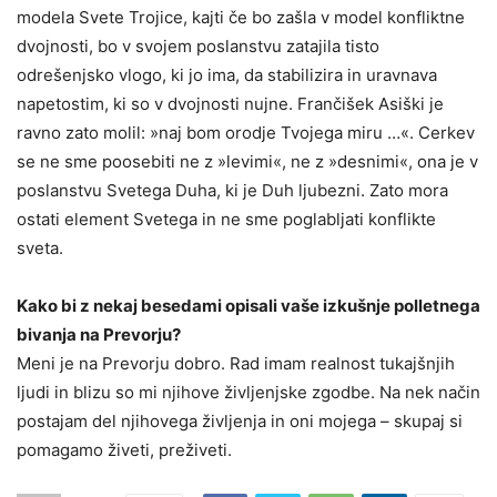
modela Svete Trojice, kajti če bo zašla v model konfliktne
dvojnosti, bo v svojem poslanstvu zatajila tisto
odrešenjsko vlogo, ki jo ima, da stabilizira in uravnava
napetostim, ki so v dvojnosti nujne. Frančišek Asiški je
ravno zato molil: »naj bom orodje Tvojega miru …«. Cerkev
se ne sme poosebiti ne z »levimi«, ne z »desnimi«, ona je v
poslanstvu Svetega Duha, ki je Duh ljubezni. Zato mora
ostati element Svetega in ne sme poglabljati konflikte
sveta.
Kako bi z nekaj besedami opisali vaše izkušnje polletnega
bivanja na Prevorju?
Meni je na Prevorju dobro. Rad imam realnost tukajšnjih
ljudi in blizu so mi njihove življenjske zgodbe. Na nek način
postajam del njihovega življenja in oni mojega – skupaj si
pomagamo živeti, preživeti.