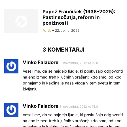
Papež Frančišek (1936–2025):
Pastir sočutja, reform in
ponižnosti
A. S.
-
22. aprila, 2025
3 KOMENTARJI
Vinko Faladore
5. novembra, 2012 At 15.01
Veseli me, da se najdejo ljudje, ki poskušajo odgovoriti
na eno izmed treh ključnih vprašanj: kdo smo, od kod
prihajamo in kakšna je naša vloga v tem svetu in tem
življenju.
Vinko Faladore
5. novembra, 2012 At 15.01
Veseli me, da se najdejo ljudje, ki poskušajo odgovoriti
na eno izmed treh ključnih vprašanj: kdo smo, od kod
prihajamo in kakšna je naša vloga v tem svetu in tem