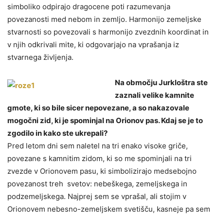
simboliko odpirajo dragocene poti razumevanja
povezanosti med nebom in zemljo. Harmonijo zemeljske
stvarnosti so povezovali s harmonijo zvezdnih koordinat in
v njih odkrivali mite, ki odgovarjajo na vprašanja iz
stvarnega življenja.
Na območju Jurkloštra ste
zaznali velike kamnite
gmote, ki so bile sicer nepovezane, a so nakazovale
mogočni zid, ki je spominjal na Orionov pas. Kdaj se je to
zgodilo in kako ste ukrepali?
Pred letom dni sem naletel na tri enako visoke griče,
povezane s kamnitim zidom, ki so me spominjali na tri
zvezde v Orionovem pasu, ki simbolizirajo medsebojno
povezanost treh svetov: nebeškega, zemeljskega in
podzemeljskega. Najprej sem se vprašal, ali stojim v
Orionovem nebesno-zemeljskem svetišču, kasneje pa sem