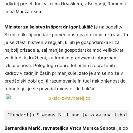
odkritij prejeli tudi vrtci na Hrvaškem, v Bolgariji, Romuniji
in na Madžarskem.
Minister za šolstvo in šport dr. Igor Lukšič
je na podelitvi
Skrinj odkritij poudaril pomen dostopa do znanja za vse. Ta
je še zlasti bistven v regijah, ki jih je gospodarska kriza
najbolj prizadela, saj manjša gospodarska moč velikokrat
vodi tudi k družbeni, kulturni in predvsem izobrazbeni
izključenosti. Poleg tega dobro tehnično izobraženih
kadrov v zadnjih časih primanjkuje, zato je smiselno že v
predšolski dobi gojiti razumevanje in tudi naklonjenost do
tehnologij, je še povedal minister dr. Lukšič.
"Fundacija Siemens Stiftung je zavezana izboljš
Bernardka Marič, ravnateljica Vrtca Murska Sobota,
je ob