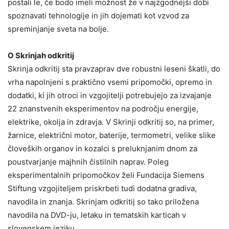
postali le, če bodo imeli možnost že v najzgodnejši dobi
spoznavati tehnologije in jih dojemati kot vzvod za
spreminjanje sveta na bolje.
O Skrinjah odkritij
Skrinja odkritij sta pravzaprav dve robustni leseni škatli, do
vrha napolnjeni s praktično vsemi pripomočki, opremo in
dodatki, ki jih otroci in vzgojitelji potrebujejo za izvajanje
22 znanstvenih eksperimentov na področju energije,
elektrike, okolja in zdravja. V Skrinji odkritij so, na primer,
žarnice, električni motor, baterije, termometri, velike slike
človeških organov in kozalci s preluknjanim dnom za
poustvarjanje majhnih čistilnih naprav. Poleg
eksperimentalnih pripomočkov želi Fundacija Siemens
Stiftung vzgojiteljem priskrbeti tudi dodatna gradiva,
navodila in znanja. Skrinjam odkritij so tako priložena
navodila na DVD-ju, letaku in tematskih karticah v
slovenskem jeziku.