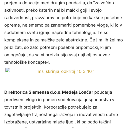
prejemu donacije med drugim poudarila, da “za večino
aktivnosti, preko katerih naj bi malčki gojili svojo
radovednost, pravzaprav ne potrebujemo kakšne posebne
opreme, ne smemo pa zanemariti pomembne vloge, ki jo v
sodobnem svetu igrajo napredne tehnologije. Te so
kompleksne in za malčke zelo abstraktne. Če jim jih želimo
približati, so zato potrebni posebni pripomočki, ki jim
omogočajo, da sami preizkusijo vsaj najbolj osnovne
tehnološke koncepte«.
Direktorica Siemensa d.o.o. Medeja Lončar
poudarja
predvsem vlogo in pomen sodelovanja gospodarstva v
tovrstnih projektih. Korporacije potrebujejo za
zagotavljanje trajnostnega razvoja in inovativnosti dobro
izobražene, ustvarjalne mlade ljudi, ki pa bodo takšni