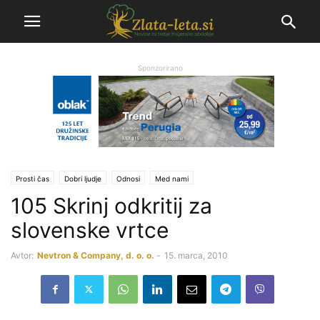
Sponzorirano
Prosti čas
Dobri ljudje
Odnosi
Med nami
105 Skrinj odkritij za
slovenske vrtce
Avtor:
Nevtron & Company, d. o. o.
-
15. marca, 2010