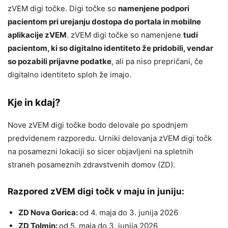
zVEM digi točke. Digi točke so
namenjene podpori
pacientom pri urejanju dostopa do portala in mobilne
aplikacije zVEM
. zVEM digi točke so namenjene
tudi
pacientom, ki so digitalno identiteto že pridobili, vendar
so pozabili prijavne podatke
, ali pa niso prepričani, če
digitalno identiteto sploh že imajo.
Kje in kdaj?
Nove zVEM digi točke bodo delovale po spodnjem
predvidenem razporedu. Urniki delovanja zVEM digi točk
na posamezni lokaciji so sicer objavljeni na spletnih
straneh posameznih zdravstvenih domov (ZD).
Razpored zVEM digi točk v maju in juniju:
ZD Nova Gorica:
od 4. maja do 3. junija 2026
ZD Tolmin:
od 5. maja do 3. junija 2026