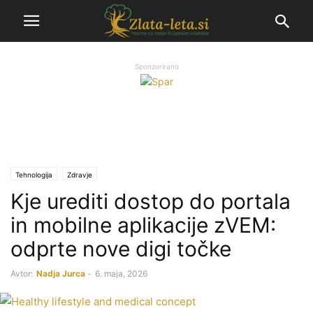
Sponzorirano
Tehnologija
Zdravje
Kje urediti dostop do portala
in mobilne aplikacije zVEM:
odprte nove digi točke
Avtor:
Nadja Jurca
-
6. maja, 2026