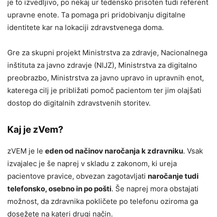
je to izvedljivo, po nekaj ur tedensko prisoten tudi referent
upravne enote. Ta pomaga pri pridobivanju digitalne
identitete kar na lokaciji zdravstvenega doma.
Gre za skupni projekt Ministrstva za zdravje, Nacionalnega
inštituta za javno zdravje (NIJZ), Ministrstva za digitalno
preobrazbo, Ministrstva za javno upravo in upravnih enot,
katerega cilj je približati pomoč pacientom ter jim olajšati
dostop do digitalnih zdravstvenih storitev.
Kaj je zVem?
zVEM je le
eden od načinov naročanja k zdravniku
. Vsak
izvajalec je še naprej v skladu z zakonom, ki ureja
pacientove pravice, obvezan zagotavljati
naročanje tudi
telefonsko, osebno in po pošti
. Še naprej mora obstajati
možnost, da zdravnika pokličete po telefonu oziroma ga
dosežete na kateri drugi način.