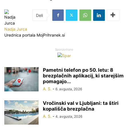
Nadja Jurca
Urednica portala MojPrihranek.si
Sponzorirano
Pametni telefon po 50. letu: 8
brezplačnih aplikacij, ki starejšim
pomagajo...
A. S.
-
6. avgusta, 2026
Vročinski val v Ljubljani: ta štiri
kopališča brezplačna
A. S.
-
4. avgusta, 2026