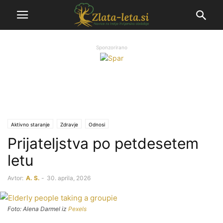
Sponzorirano
Aktivno staranje
Zdravje
Odnosi
Prijateljstva po petdesetem
letu
Avtor:
A. S.
-
30. aprila, 2026
Foto:
Alena Darmel
iz
Pexels