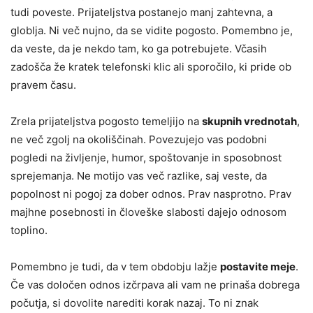
tudi poveste. Prijateljstva postanejo manj zahtevna, a
globlja. Ni več nujno, da se vidite pogosto. Pomembno je,
da veste, da je nekdo tam, ko ga potrebujete. Včasih
zadošča že kratek telefonski klic ali sporočilo, ki pride ob
pravem času.
Zrela prijateljstva pogosto temeljijo na
skupnih vrednotah
,
ne več zgolj na okoliščinah. Povezujejo vas podobni
pogledi na življenje, humor, spoštovanje in sposobnost
sprejemanja. Ne motijo vas več razlike, saj veste, da
popolnost ni pogoj za dober odnos. Prav nasprotno. Prav
majhne posebnosti in človeške slabosti dajejo odnosom
toplino.
Pomembno je tudi, da v tem obdobju lažje
postavite meje
.
Če vas določen odnos izčrpava ali vam ne prinaša dobrega
počutja, si dovolite narediti korak nazaj. To ni znak