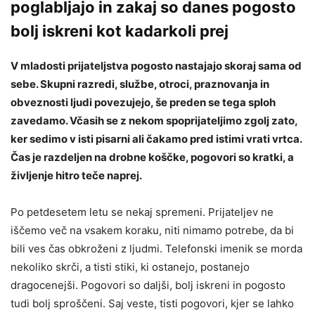
poglabljajo in zakaj so danes pogosto
bolj iskreni kot kadarkoli prej
V mladosti prijateljstva pogosto nastajajo skoraj sama od
sebe. Skupni razredi, službe, otroci, praznovanja in
obveznosti ljudi povezujejo, še preden se tega sploh
zavedamo. Včasih se z nekom spoprijateljimo zgolj zato,
ker sedimo v isti pisarni ali čakamo pred istimi vrati vrtca.
Čas je razdeljen na drobne koščke, pogovori so kratki, a
življenje hitro teče naprej.
Po petdesetem letu se nekaj spremeni. Prijateljev ne
iščemo več na vsakem koraku, niti nimamo potrebe, da bi
bili ves čas obkroženi z ljudmi. Telefonski imenik se morda
nekoliko skrči, a tisti stiki, ki ostanejo, postanejo
dragocenejši. Pogovori so daljši, bolj iskreni in pogosto
tudi bolj sproščeni. Saj veste, tisti pogovori, kjer se lahko