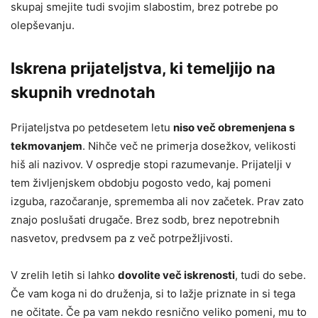
skupaj smejite tudi svojim slabostim, brez potrebe po
olepševanju.
Iskrena prijateljstva, ki temeljijo na
skupnih vrednotah
Prijateljstva po petdesetem letu
niso več obremenjena s
tekmovanjem
. Nihče več ne primerja dosežkov, velikosti
hiš ali nazivov. V ospredje stopi razumevanje. Prijatelji v
tem življenjskem obdobju pogosto vedo, kaj pomeni
izguba, razočaranje, sprememba ali nov začetek. Prav zato
znajo poslušati drugače. Brez sodb, brez nepotrebnih
nasvetov, predvsem pa z več potrpežljivosti.
V zrelih letih si lahko
dovolite več iskrenosti
, tudi do sebe.
Če vam koga ni do druženja, si to lažje priznate in si tega
ne očitate. Če pa vam nekdo resnično veliko pomeni, mu to