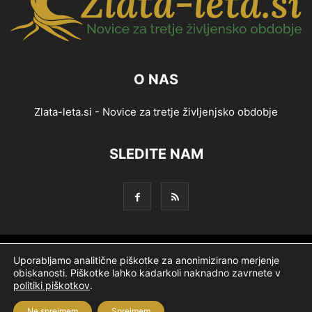
O NAS
Zlata-leta.si - Novice za tretje življenjsko obdobje
SLEDITE NAM
Splošni pogoji
Piškotki
Politika zasebnosti
Uporabljamo analitične piškotke za anonimizirano merjenje
obiskanosti. Piškotke lahko kadarkoli naknadno zavrnete v
Oglaševanje
Partnerji
Ekipa
Logotip
O podjetju
politiki piškotkov
.
Ne sprejmem
Sprejmem