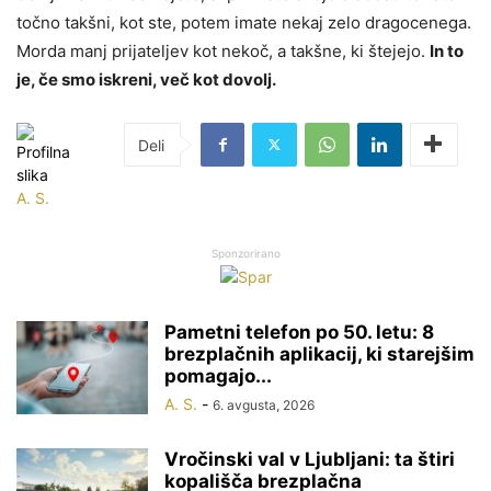
točno takšni, kot ste, potem imate nekaj zelo dragocenega.
Morda manj prijateljev kot nekoč, a takšne, ki štejejo.
In to
je, če smo iskreni, več kot dovolj.
A. S.
Sponzorirano
Pametni telefon po 50. letu: 8
brezplačnih aplikacij, ki starejšim
pomagajo...
A. S.
-
6. avgusta, 2026
Vročinski val v Ljubljani: ta štiri
kopališča brezplačna