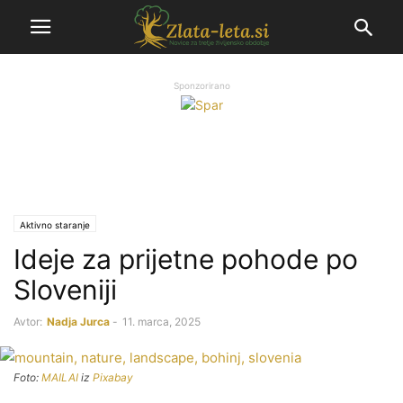
Sponzorirano
Aktivno staranje
Ideje za prijetne pohode po
Sloveniji
Avtor:
Nadja Jurca
-
11. marca, 2025
Foto:
MAILAI
iz
Pixabay