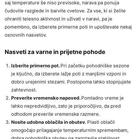
saj temperature še niso previsoke, narava pa ponuja
čudovite razglede in barvite cvetove. Za vse, ki si želite
ohraniti telesno aktivnost in uživati v naravi, pa je
pomembno, da izberete primerne poti in upoštevate nekaj
osnovnih nasvetov.
Nasveti za varne in prijetne pohode
Izberite primerno pot.
Pri začetku pohodniške sezone
je ključno, da izberete lažje poti z manjšimi vzponi in
dobro urejenimi stezami. Postopoma lahko stopnjujete
zahtevnost.
Preverite vremensko napoved.
Pomladno vreme je
lahko nepredvidljivo, zato je priporočljivo, da pred
odhodom preverite vremenske razmere.
Nosite udobna oblačila in obutev.
Plasti oblačil
omogočajo prilagajanje temperaturnim spremembam,
dobra pohodniška obutev pa zagotavlja stabilnost.