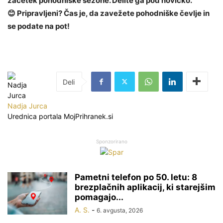
začetek pohodniške sezone. Delite ga pod novičko.
😊 Pripravljeni? Čas je, da zavežete pohodniške čevlje in
se podate na pot!
Nadja Jurca
Urednica portala MojPrihranek.si
Sponzorirano
Pametni telefon po 50. letu: 8
brezplačnih aplikacij, ki starejšim
pomagajo...
A. S.
-
6. avgusta, 2026