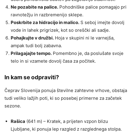
Ne pozabite na palice.
Pohodniške palice pomagajo pri
ravnotežju in razbremenijo sklepe.
Poskrbite za hidracijo in malico.
S seboj imejte dovolj
vode in lahek prigrizek, kot so oreščki ali sadje.
Pohajkujte v družbi.
Hoja v skupini ni le varnejša,
ampak tudi bolj zabavna.
Prilagajajte tempo.
Pomembno je, da poslušate svoje
telo in si vzamete dovolj časa za počitek.
In kam se odpraviti?
Čeprav Slovenija ponuja številne zahtevne vrhove, obstaja
tudi veliko lažjih poti, ki so posebej primerne za začetek
sezone.
Rašica
(641 m) – Kratek, a prijeten vzpon blizu
Ljubljane, ki ponuja lep razgled z razglednega stolpa.