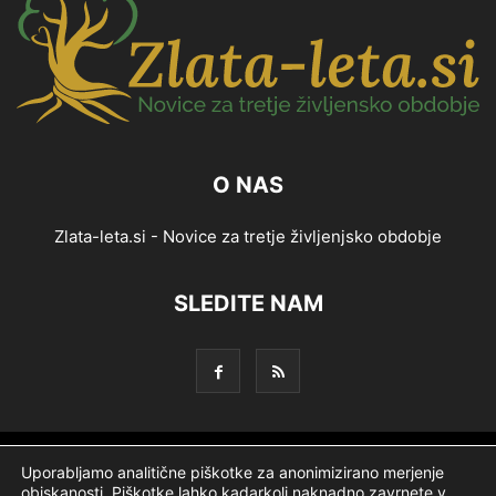
O NAS
Zlata-leta.si - Novice za tretje življenjsko obdobje
SLEDITE NAM
Splošni pogoji
Piškotki
Politika zasebnosti
Uporabljamo analitične piškotke za anonimizirano merjenje
obiskanosti. Piškotke lahko kadarkoli naknadno zavrnete v