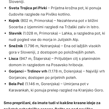
Sloveniji.
Sveta Trojica pri Pivki
– Prijetna krožna pot, ki ponuja
čudovite razglede na Pivško kotlino.
Kojnik
(802 m, Primorska) – Nezahtevna pot v bližini
Socerba z izjemnimi razgledi na Tržaški zaliv in Istro.
Slavnik
(1.028 m, Primorska) – Lahka, a razgledna pot, ki
nudi pogled vse do morja in Julijskih Alp.
Snežnik
(1.796 m, Notranjska) – Ena od lažjših visokih
gora v Sloveniji, z dostopom po položnejših poteh.
Lisca
(947 m, Štajerska) – Priljubljen cilj s planinskim
domom in razgledom na Posavsko hribovje.
Gorjanci – Trdinov vrh
(1.178 m, Dolenjska) – Najvišji vrh
Gorjancev, dostopen po prijetnih poteh.
Bela Peč
(1.146 m, Gorenjska) – Umirjena pot v
Karavankah, ki ponuja prelep razgled na Kranjsko Goro.
Smo prepričani, da imate tudi vi kakšne krasne ideje za