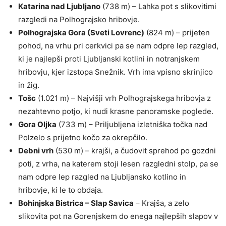
Katarina nad Ljubljano
(738 m) – Lahka pot s slikovitimi
razgledi na Polhograjsko hribovje.
Polhograjska Gora (Sveti Lovrenc)
(824 m) – prijeten
pohod, na vrhu pri cerkvici pa se nam odpre lep razgled,
ki je najlepši proti Ljubljanski kotlini in notranjskem
hribovju, kjer izstopa Snežnik. Vrh ima vpisno skrinjico
in žig.
Tošc
(1.021 m) – Najvišji vrh Polhograjskega hribovja z
nezahtevno potjo, ki nudi krasne panoramske poglede.
Gora Oljka
(733 m) – Priljubljena izletniška točka nad
Polzelo s prijetno kočo za okrepčilo.
Debni vrh
(530 m) – krajši, a čudovit sprehod po gozdni
poti, z vrha, na katerem stoji lesen razgledni stolp, pa se
nam odpre lep razgled na Ljubljansko kotlino in
hribovje, ki le to obdaja.
Bohinjska Bistrica – Slap Savica
– Krajša, a zelo
slikovita pot na Gorenjskem do enega najlepših slapov v