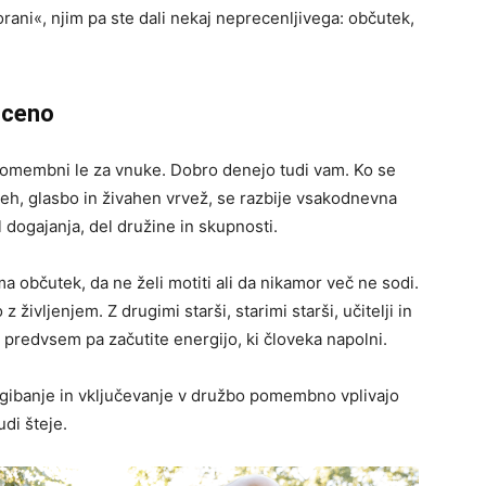
rani«, njim pa ste dali nekaj neprecenljivega: občutek,
oceno
 pomembni le za vnuke. Dobro denejo tudi vam. Ko se
eh, glasbo in živahen vrvež, se razbije vsakodnevna
l dogajanja, del družine in skupnosti.
a občutek, da ne želi motiti ali da nikamor več ne sodi.
življenjem. Z drugimi starši, starimi starši, učitelji in
 predvsem pa začutite energijo, ki človeka napolni.
, gibanje in vključevanje v družbo pomembno vplivajo
udi šteje.