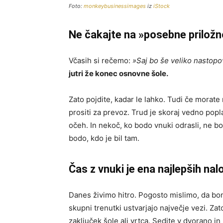
Foto:
monkeybusinessimages
iz
iStock
Ne čakajte na »posebne priložn
Včasih si rečemo:
»Saj bo še veliko nastopo
jutri že konec osnovne šole.
Zato pojdite, kadar le lahko. Tudi če morate 
prositi za prevoz. Trud je skoraj vedno po
očeh. In nekoč, ko bodo vnuki odrasli, ne b
bodo, kdo je bil tam.
Čas z vnuki je ena najlepših nalo
Danes živimo hitro. Pogosto mislimo, da bom
skupni trenutki ustvarjajo največje vezi. Za
zaključek šole ali vrtca. Sedite v dvorano 