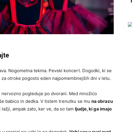
ajte
lava. Nogometna tekma. Pevski koncert. Dogodki, ki se
so za otroke pogosto eden najpomembnejših dni v letu.
pom nervozno pogleduje po dvorani. Med množico
še babico in dedka. V tistem trenutku se mu
na obrazu
j lažji, ampak zato, ker ve, da so tam
ljudje, ki ga imajo
 v resnici ne vabi le na dogodek.
Vabi vas v svoj svet.