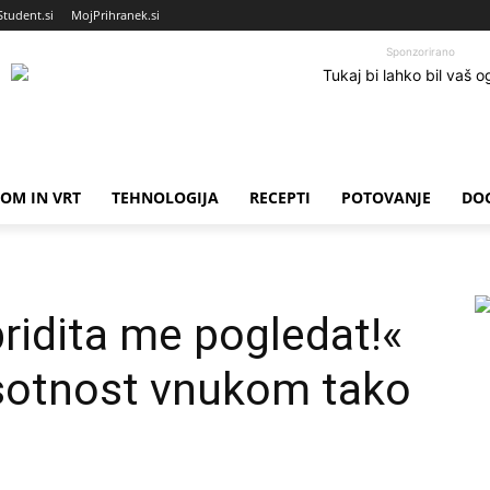
Student.si
MojPrihranek.si
Sponzorirano
OM IN VRT
TEHNOLOGIJA
RECEPTI
POTOVANJE
DO
pridita me pogledat!«
isotnost vnukom tako