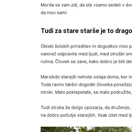
Morda se vam zdi, da ste »samo sedeli v dvo
da niso sami.
Tudi za stare starše je to drag
Obiski šolskih prireditev in dogodkov niso
namreč odpravite med ljudi, med otroški sm
rutina. Človek se zave, kako dobro je biti de
Marsikdo starejši nehote ostaja doma, ker im
Toda ravno takšni dogodki človeka povežejo z 
otroki. Malo poklepetate, se malo podružite,
Tudi stroka že dolgo opozarja, da druženje
na dobro počutje starejših. Vsak izlet med lj