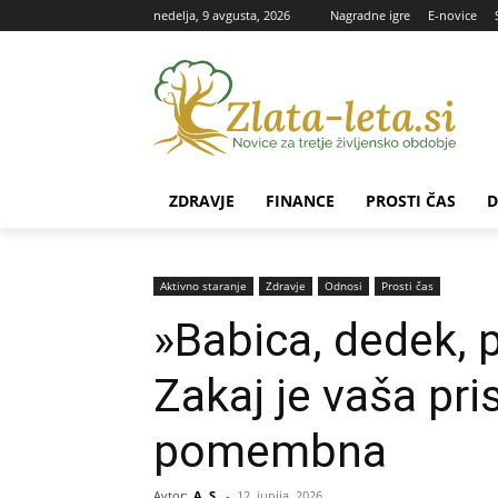
nedelja, 9 avgusta, 2026
Nagradne igre
E-novice
ZDRAVJE
FINANCE
PROSTI ČAS
D
Aktivno staranje
Zdravje
Odnosi
Prosti čas
»Babica, dedek, 
Zakaj je vaša pr
pomembna
Avtor:
A. S.
-
12. junija, 2026