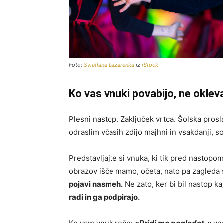
Foto:
Sviatlana Lazarenka
iz
iStock
Ko vas vnuki povabijo, ne oklev
Plesni nastop. Zaključek vrtca. Šolska pros
odraslim včasih zdijo majhni in vsakdanji, 
Predstavljajte si vnuka, ki tik pred nasto
obrazov išče mamo, očeta, nato pa zagleda 
pojavi nasmeh.
Ne zato, ker bi bil nastop ka
radi in ga podpirajo.
Ko vam vnuk reče:
»Pridi me pogledat,«
vas