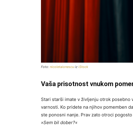
Foto:
nicoletaionescu
iz
iStock
Vaša prisotnost vnukom pomeni 
Stari starši imate v življenju otrok posebno 
varnosti. Ko pridete na njihov pomemben dan
ste ponosni nanje. Prav zato otroci pogost
»Sem bil dober?«