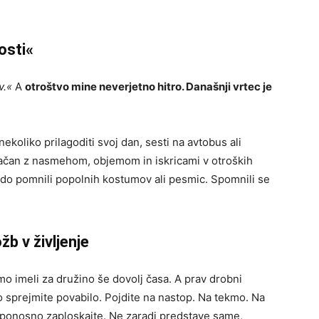
osti«
v.«
A
otroštvo mine neverjetno hitro. Današnji vrtec je
nekoliko prilagoditi svoj dan, sesti na avtobus ali
plačan z nasmehom, objemom in iskricami v otroških
odo pomnili popolnih kostumov ali pesmic. Spomnili se
žb v življenje
o imeli za družino še dovolj časa. A prav drobni
to sprejmite povabilo. Pojdite na nastop. Na tekmo. Na
in ponosno zaploskajte. Ne zaradi predstave same,