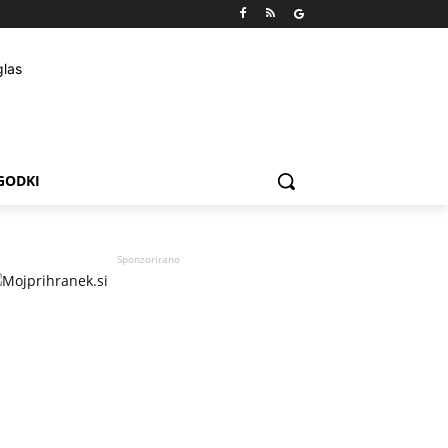
GODKI
Sponzorirano