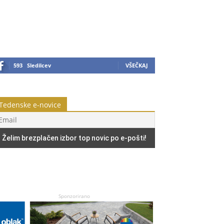
593
Sledilcev
VŠEČKAJ
Tedenske e-novice
Sponzorirano