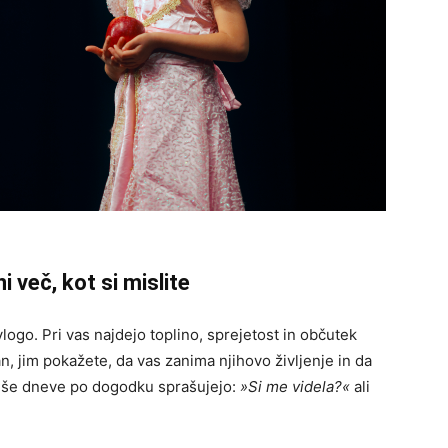
več, kot si mislite
vlogo. Pri vas najdejo toplino, sprejetost in občutek
, jim pokažete, da vas zanima njihovo življenje in da
o še dneve po dogodku sprašujejo:
»Si me videla?«
ali