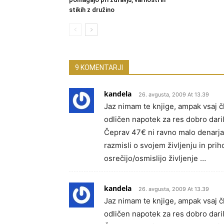
stikih z družino
9 KOMENTARJI
kandela
26. avgusta, 2009 At 13.39
Jaz nimam te knjige, ampak vsaj č
odličen napotek za res dobro daril
Čeprav 47€ ni ravno malo denarja 
razmisli o svojem življenju in priho
osrečijo/osmislijo življenje …
kandela
26. avgusta, 2009 At 13.39
Jaz nimam te knjige, ampak vsaj č
odličen napotek za res dobro daril