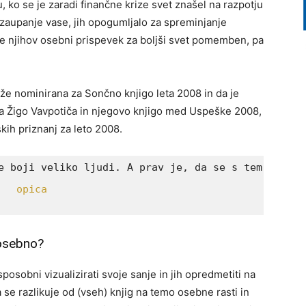
 ko se je zaradi finančne krize svet znašel na razpotju
lo zaupanje vase, jih opogumljalo za spreminjanje
a je njihov osebni prispevek za boljši svet pomemben, pa
a že nominirana za Sončno knjigo leta 2008 in da je
ja Žigo Vavpotiča in njegovo knjigo med Uspeške 2008,
kih priznanj za leto 2008.
posebno?
sposobni vizualizirati svoje sanje in jih opredmetiti na
ga se razlikuje od (vseh) knjig na temo osebne rasti in