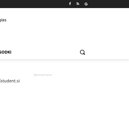
GODKI
Sponzorirano