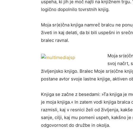
uspeha, ki jih je moč najti na knjižnem trgu. 
logično dopolnilo tovrstnih knjig.
Moja sr(e)čna knjiga namreč bralcu ne ponuja
živeti in kaj delati, da bi bili uspešni in sreč
bralec ravnal.
Moja sr(e)čn
svoj načrt, 
življenjsko knjigo. Bralec Moje sr(e)čne kn
postane avtor svoje lastne knjige, aktiven o
Knjiga se začne z besedami: »Ta knjiga je m
je moja knjiga.« In zatem vodi knjiga bralca
razmisli, kaj v resnici želi od življenja, kak
sanje, cilji, kaj mu pomeni uspeh, kakšno je
odgovornost do družbe in okolja.