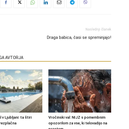
Naslednji članek
Draga babica, časi se spreminjajo!
EGA AVTORJA
 v Ljubljani: ta štiri
Vročinski val: NIJZ s pomembnim
rezplačna
opozorilom za vse, ki telovadijo na
prostem