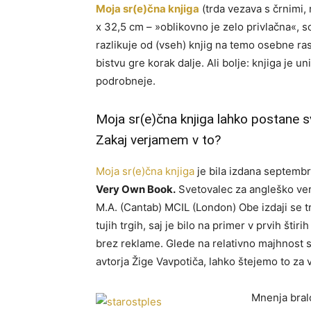
Moja sr(e)čna knjiga
(trda vezava s črnimi, 
x 32,5 cm – »oblikovno je zelo privlačna«, so
razlikuje od (vseh) knjig na temo osebne rast
bistvu gre korak dalje. Ali bolje: knjiga je u
podrobneje.
Moja sr(e)čna knjiga lahko postane 
Zakaj verjamem v to?
Moja sr(e)čna knjiga
je bila izdana septemb
Very Own Book.
Svetovalec za angleško verzi
M.A. (Cantab) MCIL (London) Obe izdaji se tr
tujih trgih, saj je bilo na primer v prvih šti
brez reklame. Glede na relativno majhnost 
avtorja Žige Vavpotiča, lahko štejemo to za 
Mnenja bralc