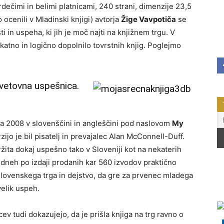
rdečimi in belimi platnicami, 240 strani, dimenzije 23,5
 ocenili v Mladinski knjigi) avtorja
Žige Vavpotiča
se
i in uspeha, ki jih je moč najti na knjižnem trgu. V
nikatno in logično dopolnilo tovrstnih knjig. Poglejmo
svetovna uspešnica.
ra 2008 v slovenščini in angleščini pod naslovom
My
jo je bil pisatelj in prevajalec Alan McConnell-Duff.
žita dokaj uspešno tako v Sloveniji kot na nekaterih
rih dneh po izdaji prodanih kar 560 izvodov praktično
slovenskega trga in dejstvo, da gre za prvenec mladega
velik uspeh.
ev tudi dokazujejo, da je prišla knjiga na trg ravno o