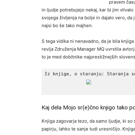
pravem času,
in ljudje potrebujejo nekaj, kar bi jim vliva
svojega življenja na bolje in dajalo vero, d
najsi bo še tako majhen.
S tega vidika ni nenavadno, da je bila knjig
revija Združenja Manager MQ uvrstila avtor
to je med dobitnike najprestižnejših slovens
Kaj dela Mojo sr(e)čno knjigo tako 
Knjiga zagovarja tezo, da samo ljudje, ki so 
papirju, lahko te sanje tudi uresničijo. Knji