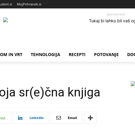
udent.si
MojPrihranek.si
Sponzorirano
OM IN VRT
TEHNOLOGIJA
RECEPTI
POTOVANJE
DO
oja sr(e)čna knjiga
App
Linkedin
Email