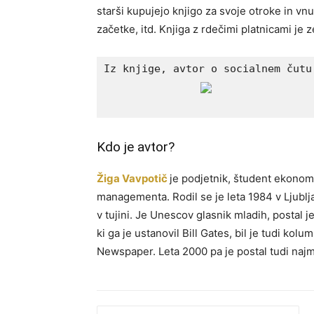
starši kupujejo knjigo za svoje otroke in vn
začetke, itd. Knjiga z rdečimi platnicami je 
Kdo je avtor?
Žiga Vavpotič
je podjetnik, študent ekono
managementa. Rodil se je leta 1984 v Ljubljan
v tujini. Je Unescov glasnik mladih, postal 
ki ga je ustanovil Bill Gates, bil je tudi ko
Newspaper. Leta 2000 pa je postal tudi najml