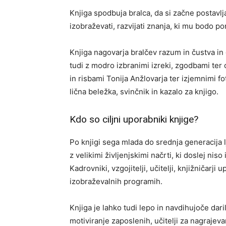
Knjiga spodbuja bralca, da si začne postavljat
izobraževati, razvijati znanja, ki mu bodo p
Knjiga nagovarja bralčev razum in čustva in 
tudi z modro izbranimi izreki, zgodbami ter
in risbami Tonija Anžlovarja ter izjemnimi fo
lična beležka, svinčnik in kazalo za knjigo.
Kdo so ciljni uporabniki knjige?
Po knjigi sega mlada do srednja generacija lju
z velikimi življenjskimi načrti, ki doslej nis
Kadrovniki, vzgojitelji, učitelji, knjižničarji
izobraževalnih programih.
Knjiga je lahko tudi lepo in navdihujoče dari
motiviranje zaposlenih, učitelji za nagrajeva