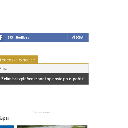
593
Sledilcev
VŠEČKAJ
Tedenske e-novice
Sponzorirano