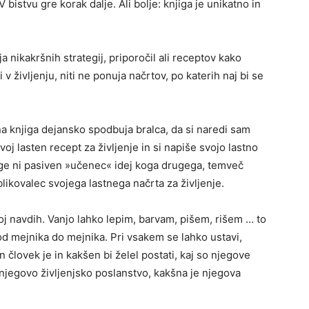
V bistvu gre korak dalje. Ali bolje: knjiga je unikatno in
 nikakršnih strategij, priporočil ali receptov kako
ni v življenju, niti ne ponuja načrtov, po katerih naj bi se
a knjiga dejansko spodbuja bralca, da si naredi sam
svoj lasten recept za življenje in si napiše svojo lastno
jige ni pasiven »učenec« idej koga drugega, temveč
blikovalec svojega lastnega načrta za življenje.
oj navdih. Vanjo lahko lepim, barvam, pišem, rišem … to
 od mejnika do mejnika. Pri vsakem se lahko ustavi,
šen človek je in kakšen bi želel postati, kaj so njegove
 njegovo življenjsko poslanstvo, kakšna je njegova