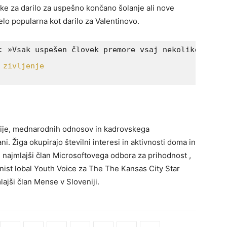
uke za darilo za uspešno končano šolanje ali nove
zelo popularna kot darilo za Valentinovo.
mije, mednarodnih odnosov in kadrovskega
i. Žiga okupirajo številni interesi in aktivnosti doma in
je najmlajši član Microsoftovega odbora za prihodnost ,
lumnist lobal Youth Voice za The The Kansas City Star
ajši član Mense v Sloveniji.