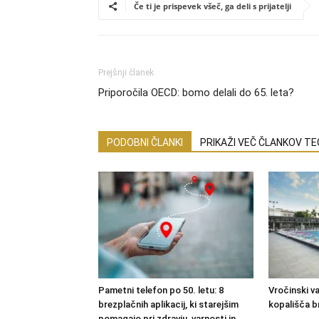
Če ti je prispevek všeč, ga deli s prijatelji
Prejšnji članek
Priporočila OECD: bomo delali do 65. leta?
PODOBNI ČLANKI
PRIKAŽI VEČ ČLANKOV T
Pametni telefon po 50. letu: 8
Vročinski val
brezplačnih aplikacij, ki starejšim
kopališča b
pomagajo pri zdravju, varnosti in