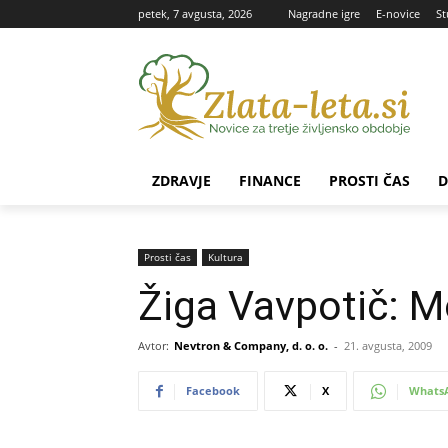
petek, 7 avgusta, 2026
Nagradne igre
E-novice
St
ZDRAVJE
FINANCE
PROSTI ČAS
D
Prosti čas
Kultura
Žiga Vavpotič: M
Avtor:
Nevtron & Company, d. o. o.
-
21. avgusta, 2009
Facebook
X
Whats