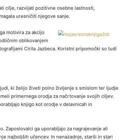
i cilje, razvijati pozitivne osebne lastnosti,
omagala uresničiti njegove sanje.
ga motivira za akcijo
 odličnim oblikovanjem
tografijami Cirila Jazbeca. Koristni pripomočki so tudi
di, ki želijo živeti polno življenje s smislom ter ljudje
o imeli primernega orodja za načrtovanje svojih ciljev.
 uporabljajo knjigo kot orodje v delavnicah in
lo. Zaposlovalci ga uporabljajo za nagrajevanje ali
nje najboljših učencev. In nenazadnje, starši in stari