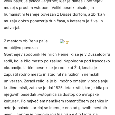
velik bajer, je palača Jägerhof, kjer je danes Goethejev
muzej s prostim vstopom. Veliki pesnik, pisatelj in
humanist ni tesneje povezan z Düsseldorfom, a zbirka v
muzeju dobro ponazarja duh časa, v katerem je žival in
ustvarjal.
Z mestom ob Renu pa je
neločljivo povezan
Goethejev sodobnik Heinrich Heine, ki se je v Düsseldorfu
rodil, ko je bilo mesto po zaslugi Napoleona pod francosko
okupacijo. Lirični pesnik se je rodil kot Žid, kmalu je
zapustil rodno mesto in študiral na različnih nemških
univerzah. Zaradi religije je bil močno omejen v podajanju
kritične misli, zato se je dal 1825. leta krstiti, kar je bila po
njegovih besedah »vstopnica za dostop do evropske
kulture«. Po največjem nemškem romantičnem pesniku in
avtorju balade Lorelaj se imenuje ena od glavnih mestnih
avenij, čeprav je njegova rojstna hiša v Altstadtu, na