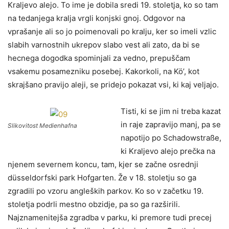
Kraljevo alejo. To ime je dobila sredi 19. stoletja, ko so tam
na tedanjega kralja vrgli konjski gnoj. Odgovor na
vprašanje ali so jo poimenovali po kralju, ker so imeli vzlic
slabih varnostnih ukrepov slabo vest ali zato, da bi se
hecnega dogodka spominjali za vedno, prepuščam
vsakemu posamezniku posebej. Kakorkoli, na Kö’, kot
skrajšano pravijo aleji, se pridejo pokazat vsi, ki kaj veljajo.
Tisti, ki se jim ni treba kazat
in raje zapravijo manj, pa se
Slikovitost Medienhafna
napotijo po Schadowstraße,
ki Kraljevo alejo prečka na
njenem severnem koncu, tam, kjer se začne osrednji
düsseldorfski park Hofgarten. Že v 18. stoletju so ga
zgradili po vzoru angleških parkov. Ko so v začetku 19.
stoletja podrli mestno obzidje, pa so ga razširili.
Najznamenitejša zgradba v parku, ki premore tudi precej