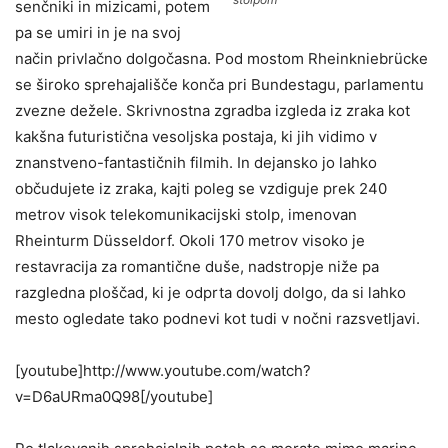
senčniki in mizicami, potem
pa se umiri in je na svoj
način privlačno dolgočasna. Pod mostom Rheinkniebrücke
se široko sprehajališče konča pri Bundestagu, parlamentu
zvezne dežele. Skrivnostna zgradba izgleda iz zraka kot
kakšna futuristična vesoljska postaja, ki jih vidimo v
znanstveno-fantastičnih filmih. In dejansko jo lahko
občudujete iz zraka, kajti poleg se vzdiguje prek 240
metrov visok telekomunikacijski stolp, imenovan
Rheinturm Düsseldorf. Okoli 170 metrov visoko je
restavracija za romantične duše, nadstropje niže pa
razgledna ploščad, ki je odprta dovolj dolgo, da si lahko
mesto ogledate tako podnevi kot tudi v nočni razsvetljavi.
[youtube]http://www.youtube.com/watch?
v=D6aURma0Q98[/youtube]