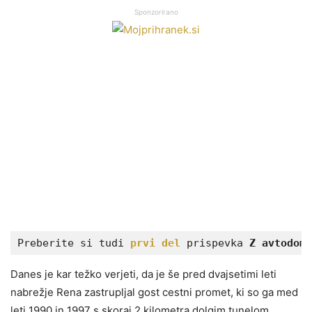
Sponzorirano
Preberite si tudi 
prvi del
 prispevka 
Z avtodomo
Danes je kar težko verjeti, da je še pred dvajsetimi leti
nabrežje Rena zastrupljal gost cestni promet, ki so ga med
leti 1990 in 1997 s skoraj 2 kilometra dolgim tunelom