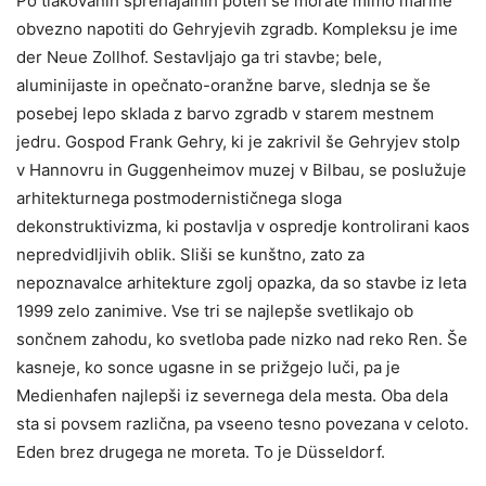
Po tlakovanih sprehajalnih poteh se morate mimo marine
obvezno napotiti do Gehryjevih zgradb. Kompleksu je ime
der Neue Zollhof. Sestavljajo ga tri stavbe; bele,
aluminijaste in opečnato-oranžne barve, slednja se še
posebej lepo sklada z barvo zgradb v starem mestnem
jedru. Gospod Frank Gehry, ki je zakrivil še Gehryjev stolp
v Hannovru in Guggenheimov muzej v Bilbau, se poslužuje
arhitekturnega postmodernističnega sloga
dekonstruktivizma, ki postavlja v ospredje kontrolirani kaos
nepredvidljivih oblik. Sliši se kunštno, zato za
nepoznavalce arhitekture zgolj opazka, da so stavbe iz leta
1999 zelo zanimive. Vse tri se najlepše svetlikajo ob
sončnem zahodu, ko svetloba pade nizko nad reko Ren. Še
kasneje, ko sonce ugasne in se prižgejo luči, pa je
Medienhafen najlepši iz severnega dela mesta. Oba dela
sta si povsem različna, pa vseeno tesno povezana v celoto.
Eden brez drugega ne moreta. To je Düsseldorf.