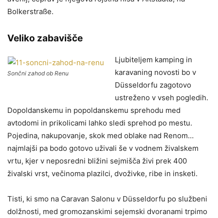
Bolkerstraße.
Veliko zabavišče
Ljubiteljem kamping in
karavaning novosti bo v
Sončni zahod ob Renu
Düsseldorfu zagotovo
ustreženo v vseh pogledih.
Dopoldanskemu in popoldanskemu sprehodu med
avtodomi in prikolicami lahko sledi sprehod po mestu.
Pojedina, nakupovanje, skok med oblake nad Renom…
najmlajši pa bodo gotovo uživali še v vodnem živalskem
vrtu, kjer v neposredni bližini sejmišča živi prek 400
živalski vrst, večinoma plazilci, dvoživke, ribe in insketi.
Tisti, ki smo na Caravan Salonu v Düsseldorfu po službeni
dolžnosti, med gromozanskimi sejemski dvoranami trpimo