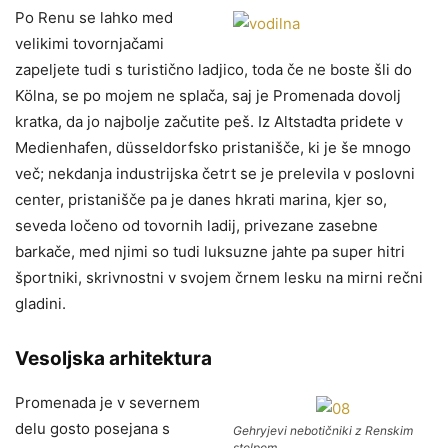
Po Renu se lahko med
velikimi tovornjačami
zapeljete tudi s turistično ladjico, toda če ne boste šli do
Kölna, se po mojem ne splača, saj je Promenada dovolj
kratka, da jo najbolje začutite peš. Iz Altstadta pridete v
Medienhafen, düsseldorfsko pristanišče, ki je še mnogo
več; nekdanja industrijska četrt se je prelevila v poslovni
center, pristanišče pa je danes hkrati marina, kjer so,
seveda ločeno od tovornih ladij, privezane zasebne
barkače, med njimi so tudi luksuzne jahte pa super hitri
športniki, skrivnostni v svojem črnem lesku na mirni rečni
gladini.
Vesoljska arhitektura
Promenada je v severnem
delu gosto posejana s
Gehryjevi nebotičniki z Renskim
stolpom