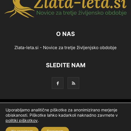
O NAS
Zlata-leta.si - Novice za tretje življenjsko obdobje
SLEDITE NAM
Splošni pogoji
Piškotki
Politika zasebnosti
Uporabljamo analitične piškotke za anonimizirano merjenje
obiskanosti. Piškotke lahko kadarkoli naknadno zavrnete v
Oglaševanje
Partnerji
Ekipa
Logotip
O podjetju
politiki piškotkov
.