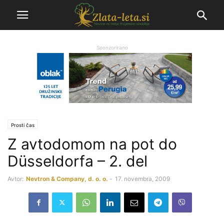
Sponzorirano
Prosti čas
Z avtodomom na pot do
Düsseldorfa – 2. del
Avtor:
Nevtron & Company, d. o. o.
-
17. novembra, 2009