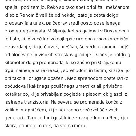
speljali pod zemljo. Reko so tako spet približali meščanom,
ki so z Renom živeli že od nekdaj, zato je cesta dolgo
predstavljala tujek, pa čeprav sredi gosto poseljenega
prometnega mesta. Mišljenje kot so ga imeli v Düsseldorfu
je tisto, ki je značilno za najlepše urejena urbana središča
– zavedanje, da je človek, meščan, še vedno pomembnejši
od pločevine in visokih stroškov gradnje. Danes je poldrug
kilometer dolga promenada, ki se začne pri Grajskemu
trgu, namenjena rekreaciji, sprehodom in tistim, ki si želijo
biti tako ali drugače opaženi. Med sprehodom boste lahko
občudovali kakšnega pouličnega umetnika ali privlačno
kotalkarico, ki je privabljala poglede s plesom ob glasbi iz
lastnega tranzistorja. Na severu se promenada konča z
velikim stopniščem, ki je neuradno srečevališče vseh
generacij. Tam so tudi gostilnice z razgledom na Ren, kjer
skoraj dobite občutek, da ste na morju.