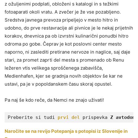
z ožuljenimi podplati, obloženi s katalogi in s težkimi
fotoaparati okoli vratu. A zvečer je že vse pozabljeno.
Sredstva javnega prevoza pripeljejo v mesto hitro in
udobno, do prve restavracije ali pivnice je le nekaj prijetnih
korakov, dnevnica pa ob izvrstni kulinarični ponudbi hitro
odroma po gobe. Čeprav je kot poslovni center mesto
naporno, ni zaslediti pretirane nervoze in naglice, saj daje
stari, za promet zaprti del mesta s promenado ob Renu
ležeren vtis velikega sproščenega zabavišča,
Medienhafen, kjer se gradnja novih objektov še kar ne
ustavi, pa je v popoldanskem času skoraj opustel.
Pa naj še kdo reče, da Nemci ne znajo uživati!
Preberite si tudi 
prvi del
 prispevka 
Z avtodomo
Naročite se na revijo Potepanja s potopisi iz Slovenije in