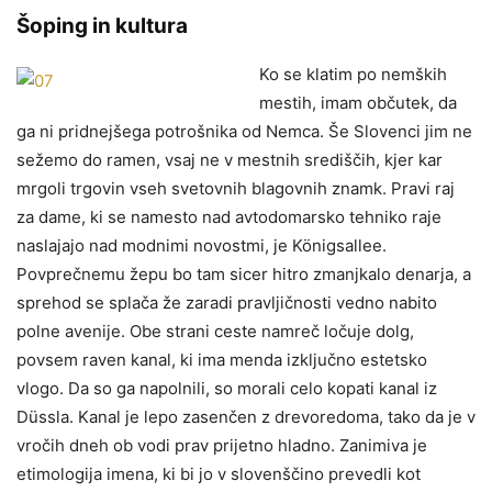
Šoping in kultura
Ko se klatim po nemških
mestih, imam občutek, da
ga ni pridnejšega potrošnika od Nemca. Še Slovenci jim ne
sežemo do ramen, vsaj ne v mestnih središčih, kjer kar
mrgoli trgovin vseh svetovnih blagovnih znamk. Pravi raj
za dame, ki se namesto nad avtodomarsko tehniko raje
naslajajo nad modnimi novostmi, je Königsallee.
Povprečnemu žepu bo tam sicer hitro zmanjkalo denarja, a
sprehod se splača že zaradi pravljičnosti vedno nabito
polne avenije. Obe strani ceste namreč ločuje dolg,
povsem raven kanal, ki ima menda izključno estetsko
vlogo. Da so ga napolnili, so morali celo kopati kanal iz
Düssla. Kanal je lepo zasenčen z drevoredoma, tako da je v
vročih dneh ob vodi prav prijetno hladno. Zanimiva je
etimologija imena, ki bi jo v slovenščino prevedli kot