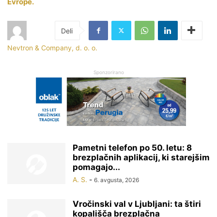
Evrope.
Nevtron & Company, d. o. o.
Sponzorirano
Pametni telefon po 50. letu: 8
brezplačnih aplikacij, ki starejšim
pomagajo...
A. S.
-
6. avgusta, 2026
Vročinski val v Ljubljani: ta štiri
kopališča brezplačna