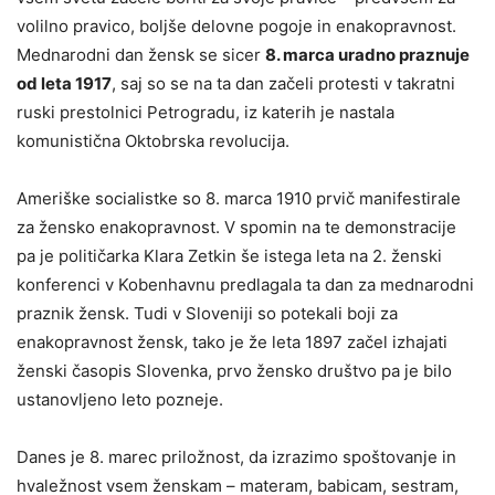
volilno pravico, boljše delovne pogoje in enakopravnost.
Mednarodni dan žensk se sicer
8. marca uradno praznuje
od leta 1917
, saj so se na ta dan začeli protesti v takratni
ruski prestolnici Petrogradu, iz katerih je nastala
komunistična Oktobrska revolucija.
Ameriške socialistke so 8. marca 1910 prvič manifestirale
za žensko enakopravnost. V spomin na te demonstracije
pa je političarka Klara Zetkin še istega leta na 2. ženski
konferenci v Kobenhavnu predlagala ta dan za mednarodni
praznik žensk. Tudi v Sloveniji so potekali boji za
enakopravnost žensk, tako je že leta 1897 začel izhajati
ženski časopis Slovenka, prvo žensko društvo pa je bilo
ustanovljeno leto pozneje.
Danes je 8. marec priložnost, da izrazimo spoštovanje in
hvaležnost vsem ženskam – materam, babicam, sestram,