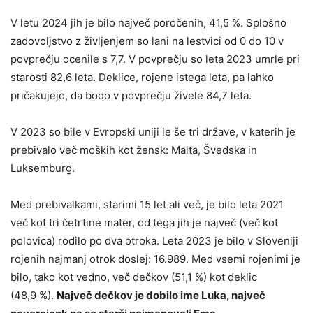
V letu 2024 jih je bilo največ poročenih, 41,5 %. Splošno
zadovoljstvo z življenjem so lani na lestvici od 0 do 10 v
povprečju ocenile s 7,7. V povprečju so leta 2023 umrle pri
starosti 82,6 leta. Deklice, rojene istega leta, pa lahko
pričakujejo, da bodo v povprečju živele 84,7 leta.
V 2023 so bile v Evropski uniji le še tri države, v katerih je
prebivalo več moških kot žensk: Malta, Švedska in
Luksemburg.
Med prebivalkami, starimi 15 let ali več, je bilo leta 2021
več kot tri četrtine mater, od tega jih je največ (več kot
polovica) rodilo po dva otroka. Leta 2023 je bilo v Sloveniji
rojenih najmanj otrok doslej: 16.989. Med vsemi rojenimi je
bilo, tako kot vedno, več dečkov (51,1 %) kot deklic
(48,9 %).
Največ dečkov je dobilo ime Luka, največ