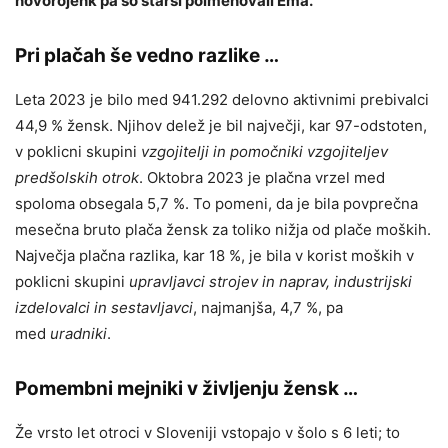
novorojenk pa so starši poimenovali Ema.
Pri plačah še vedno razlike …
Leta 2023 je bilo med 941.292 delovno aktivnimi prebivalci
44,9 % žensk. Njihov delež je bil največji, kar 97-odstoten,
v poklicni skupini
vzgojitelji in pomočniki vzgojiteljev
predšolskih otrok
. Oktobra 2023 je plačna vrzel med
spoloma obsegala 5,7 %. To pomeni, da je bila povprečna
mesečna bruto plača žensk za toliko nižja od plače moških.
Največja plačna razlika, kar 18 %, je bila v korist moških v
poklicni skupini
upravljavci strojev in naprav, industrijski
izdelovalci in sestavljavci
, najmanjša, 4,7 %, pa
med
uradniki
.
Pomembni mejniki v življenju žensk …
Že vrsto let otroci v Sloveniji vstopajo v šolo s 6 leti; to