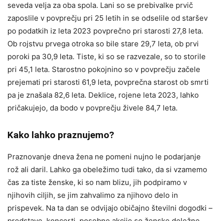
seveda velja za oba spola. Lani so se prebivalke prvič
zaposlile v povprečju pri 25 letih in se odselile od staršev
po podatkih iz leta 2023 povprečno pri starosti 27,8 leta.
Ob rojstvu prvega otroka so bile stare 29,7 leta, ob prvi
poroki pa 30,9 leta. Tiste, ki so se razvezale, so to storile
pri 45,1 leta. Starostno pokojnino so v povprečju začele
prejemati pri starosti 61,9 leta, povprečna starost ob smrti
pa je znašala 82,6 leta. Deklice, rojene leta 2023, lahko
pričakujejo, da bodo v povprečju živele 84,7 leta.
Kako lahko praznujemo?
Praznovanje dneva žena ne pomeni nujno le podarjanje
rož ali daril. Lahko ga obeležimo tudi tako, da si vzamemo
čas za tiste ženske, ki so nam blizu, jih podpiramo v
njihovih ciljih, se jim zahvalimo za njihovo delo in
prispevek. Na ta dan se odvijajo običajno številni dogodki –
predstave, koncerti, posebne akcije so ženske deležne