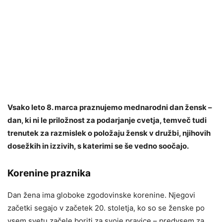
Vsako leto 8. marca praznujemo mednarodni dan žensk –
dan, ki ni le priložnost za podarjanje cvetja, temveč tudi
trenutek za razmislek o položaju žensk v družbi, njihovih
dosežkih in izzivih, s katerimi se še vedno soočajo.
Korenine praznika
Dan žena ima globoke zgodovinske korenine. Njegovi
začetki segajo v začetek 20. stoletja, ko so se ženske po
vsem svetu začele boriti za svoje pravice – predvsem za