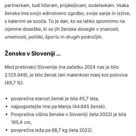
partnerkam, tudi hčeram, prijateljicam, sodelavkam. Vsaka
ženska ima svojo edinstveno zgodbo, svoje sanje in izzive,
s katerimi se sooča. To je dan, ko se lahko spomnimo na
izjemne dosežke, ki so jih ženske dosegle v znanosti,
umetnosti, politiki, športu in drugih področjih.
Ženske v Sloveniji …
Med prebivalci Slovenije (na začetku 2024 nas je bilo
2.123.949), je bilo žensk lani malenkost manj kot polovica
(49,7 %):
povprečna starost žensk je bila 45,7 leta,
najpogostejše ime pa Marija (44.645 žensk).
Povprečna višina ženske v Sloveniji (leta 2022) je bila
165,4 cm,
povprečna teža pa 68,7 kg (leta 2022).