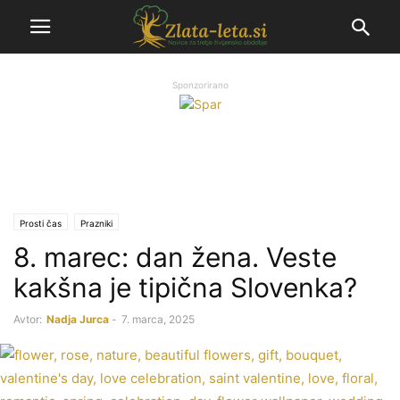
Sponzorirano
Prosti čas
Prazniki
8. marec: dan žena. Veste
kakšna je tipična Slovenka?
Avtor:
Nadja Jurca
-
7. marca, 2025