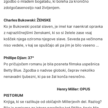
zgodbo o mladem bogatašu, ki boleha za kronično
zdolgočasenostjo nad življenjem.
Charles Bukowski: ŽENSKE
Ko je Bukowski postal slaven, je imel kar naenkrat opravka
z najrazličnejšimi ženskami, ki so si želele zase vsaj
košček njega oziroma njegove slave. Seveda pa večinoma
niso vedele, v kaj se spuščajo ali pa jim je bilo vseeno …
Phillipe Djian: 37°
Po pričujočem romanu je bila posneta filmska uspešnica
Betty Blue. Zgodba o nadvse globoki, čeprav nekoliko
nenavadni ljubezni, ki pa se žal konča nesrečno.
Henry Miller: OPUS
PISTORUM
Knjiga, ki se razlikuje od običajnih Millerjevih del. Razlog?
Bila je napisana za istega naročnika kot Ptičke Anais Nin.