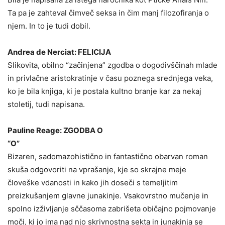
Ta pa je zahteval čimveč seksa in čim manj filozofiranja o
njem. In to je tudi dobil.
Andrea de Nerciat: FELICIJA
Slikovita, obilno “začinjena” zgodba o dogodivščinah mlade
in privlačne aristokratinje v času poznega srednjega veka,
ko je bila knjiga, ki je postala kultno branje kar za nekaj
stoletij, tudi napisana.
Pauline Reage: ZGODBA O
“O”
Bizaren, sadomazohistično in fantastično obarvan roman
skuša odgovoriti na vprašanje, kje so skrajne meje
človeške vdanosti in kako jih doseči s temeljitim
preizkušanjem glavne junakinje. Vsakovrstno mučenje in
spolno izživljanje sččasoma zabrišeta običajno pojmovanje
moči, ki jo ima nad njo skrivnostna sekta in junakinja se