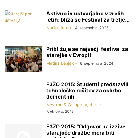
Aktivno in ustvarjalno v zrelih
letih: bliža se Festival za tretje...
Nadja Jurca
-
4. septembra, 2025
Približuje se največji festival za
starejše v Evropi!
Matjaž Lesjak
-
18. septembra, 2024
F3ŽO 2015: Študenti predstavili
tehnološko rešitev za oskrbo
dementnih
Nevtron & Company, d. o. o.
-
7. oktobra, 2015
F3ŽO 2015: "Odgovor na izzive
starajoče družbe mora biti