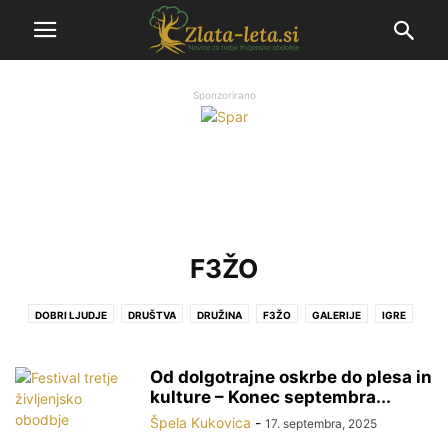
Sponzorirano
F3ŽO
DOBRI LJUDJE
DRUŠTVA
DRUŽINA
F3ŽO
GALERIJE
IGRE
KULTURA
MODA
POTOVANJE
PRAZNIKI
PROSTOVOLJSTVO
Od dolgotrajne oskrbe do plesa in
kulture – Konec septembra...
Špela Kukovica
-
17. septembra, 2025