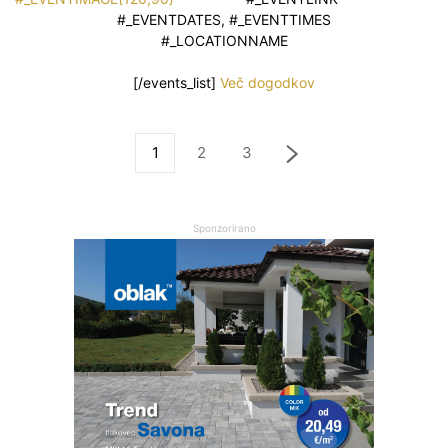
#_EVENTDATES, #_EVENTTIMES
#_LOCATIONNAME
[/events_list]
Več dogodkov
1
2
3
Sponzorirano