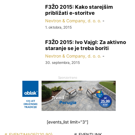
F3ŽO 2015: Kako starejšim
približati e-storitve
Nevtron & Company, d. o. o.
-
1. oktobra, 2015
F3ŽO 2015: Ivo Vajgl: Za aktivno
staranje se je treba boriti
Nevtron & Company, d. o. o.
-
30. septembra, 2015
Sponzorirano
[events_list limit="3"]
#_EVENTIMAGE{120,90}
#_EVENTLINK