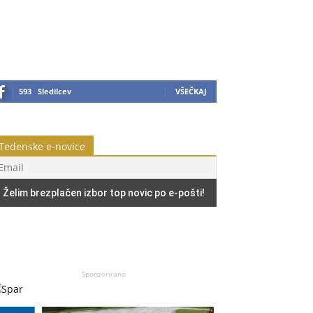
593
Sledilcev
VŠEČKAJ
Tedenske e-novice
Sponzorirano