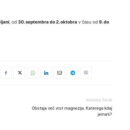
ljani
, od
30. septembra do 2. oktobra
v času od
9. do
Naslednji članek
Obstaja več vrst magnezija. Katerega kdaj
jemati?