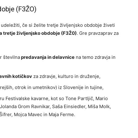
bdobje (F3ŽO)
deležiti, če si želite tretje življenjsko obdobje živeti
za tretje življenjsko obdobje (F3Ž0)
. Gre pravzaprav za
r številna
predavanja in delavnice
na temo zdravja in
avnih kotičkov
za zdravje, kulturo in druženje,
rejših, otrok in umetnikov) iz Slovenije in tujine,
u Festivalske kavarne, kot so Tone Partljič, Mario
 Jolanda Grom Ravnikar, Saša Einsiedler, Miša Molk,
Šifrer, Mojca Mavec in Maja Ferme.