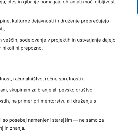
oja, ples in gibanje pomagajo ohranjati moč, gibljivost
upine, kulturne dejavnosti in druženje preprečujejo
ti.
h veščin, sodelovanje v projektih in ustvarjanje dajejo
r nikoli ni prepozno.
tnost, računalništvo, ročne spretnosti).
nam, skupinam za branje ali pevsko društvo.
stih, na primer pri mentorstvu ali druženju s
 ki so posebej namenjeni starejšim — ne samo za
j in znanja.