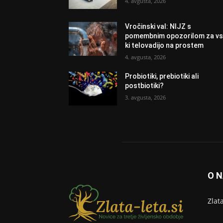
4. avgusta, 2026
Vročinski val: NIJZ s
pomembnim opozorilom za vs
ki telovadijo na prostem
4. avgusta, 2026
Probiotiki, prebiotiki ali
postbiotiki?
3. avgusta, 2026
O 
Zlat