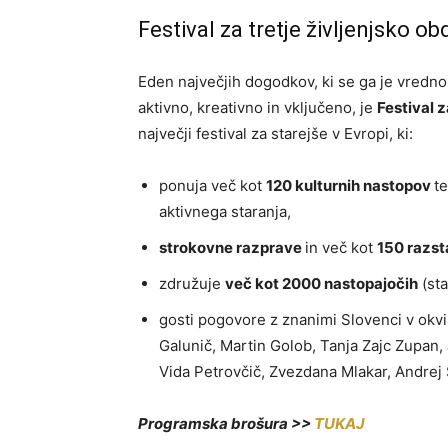
Festival za tretje življenjsko o
Eden največjih dogodkov, ki se ga je vredno u
aktivno, kreativno in vključeno, je
Festival 
največji festival za starejše v Evropi, ki:
ponuja več kot
120 kulturnih nastopov
te
aktivnega staranja,
strokovne razprave
in več kot
150 razst
združuje
več kot 2000 nastopajočih
(sta
gosti pogovore z znanimi Slovenci v okvir
Galunič, Martin Golob, Tanja Zajc Zupan,
Vida Petrovčič, Zvezdana Mlakar, Andrej 
Programska brošura >>
TUKAJ