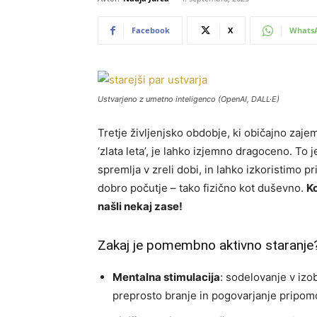
Facebook
X
Whats
Ustvarjeno z umetno inteligenco (OpenAI, DALL·E)
Tretje življenjsko obdobje, ki običajno zaj
‘zlata leta’, je lahko izjemno dragoceno. To
spremlja v zreli dobi, in lahko izkoristimo p
dobro počutje – tako fizično kot duševno.
K
našli nekaj zase!
Zakaj je pomembno aktivno staranje
Mentalna stimulacija
: sodelovanje v izo
preprosto branje in pogovarjanje pripomo