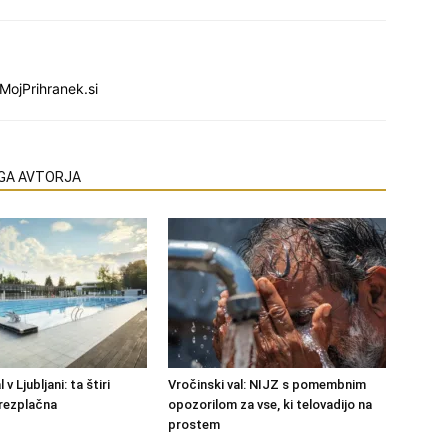
MojPrihranek.si
EGA AVTORJA
 v Ljubljani: ta štiri
Vročinski val: NIJZ s pomembnim
rezplačna
opozorilom za vse, ki telovadijo na
prostem