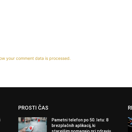
ow your comment data is processed.
PROSTI ČAS
R
i
Pametni telefon po 50. letu: 8
brezplačnih aplikacij, ki
starejšim pomagajo pri zdravju,