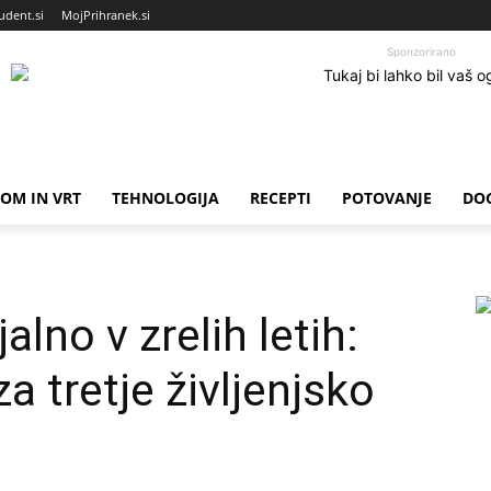
udent.si
MojPrihranek.si
Sponzorirano
OM IN VRT
TEHNOLOGIJA
RECEPTI
POTOVANJE
DO
alno v zrelih letih:
za tretje življenjsko