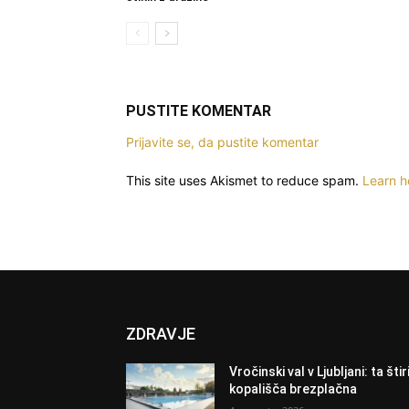
PUSTITE KOMENTAR
Prijavite se, da pustite komentar
This site uses Akismet to reduce spam.
Learn h
ZDRAVJE
Vročinski val v Ljubljani: ta štir
kopališča brezplačna