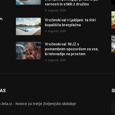
varnosti in stikih z družino
6. avgusta, 2026
e,
Vročinski val v Ljubljani: ta štiri
kopališča brezplačna
4. avgusta, 2026
Vročinski val: NIJZ s
pomembnim opozorilom za vse,
ki telovadijo na prostem
4. avgusta, 2026
NAS
S
a-leta.si - Novice za tretje življenjsko obdobje