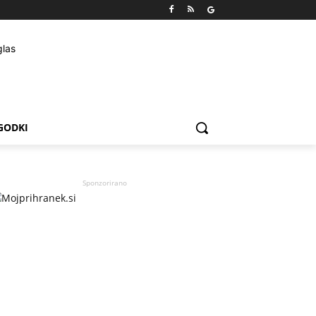
GODKI
Sponzorirano