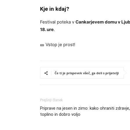
Kje in kdaj?
Festival poteka v
Cankarjevem domu v Ljub
18. ure
.
🎫 Vstop je prost!
Če ti je prispevek všeč, ga deli s prijatelji
Prejšnji članek
Priprave na jesen in zimo: kako ohraniti zdravje,
toplino in dobro voljo