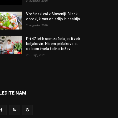
3. avgusta, 2026
Vročinski val v Sloveniji: 3 lahki
obroki, ki vas ohladijo in nasitijo
2. avgusta, 2026
Pri 47 letih sem začela jesti več
beljakovin. Nisem pričakovala,
da bom imela toliko težav
28. julija, 2026
LEDITE NAM