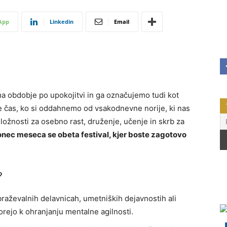
App
Linkedin
Email
ema obdobje po upokojitvi in ga označujemo tudi kot
 je čas, ko si oddahnemo od vsakodnevne norije, ki nas
riložnosti za osebno rast, druženje, učenje in skrb za
onec meseca se obeta festival, kjer boste zagotovo
?
braževalnih delavnicah, umetniških dejavnostih ali
rejo k ohranjanju mentalne agilnosti.