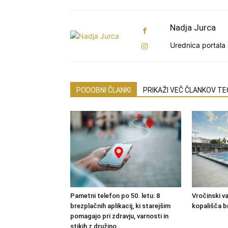
Nadja Jurca
Urednica portala 
PODOBNI ČLANKI
PRIKAŽI VEČ ČLANKOV T
Pametni telefon po 50. letu: 8
Vročinski val
brezplačnih aplikacij, ki starejšim
kopališča b
pomagajo pri zdravju, varnosti in
stikih z družino