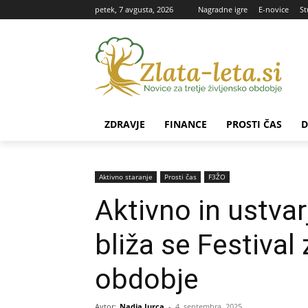
petek, 7 avgusta, 2026
Nagradne igre
E-novice
St
ZDRAVJE
FINANCE
PROSTI ČAS
D
Aktivno staranje
Prosti čas
F3ŽO
Aktivno in ustvarj
bliža se Festival 
obdobje
Avtor:
Nadja Jurca
-
4. septembra, 2025