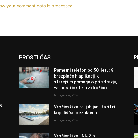
ow your comment data is processed.
PROSTI ČAS
R
i
Pametni telefon po 50. letu: 8
brezplačnih aplikacij, ki
starejšim pomagajo pri zdravju,
varnosti in stikih z družino
6. avgusta, 2026
e,
Vročinski val v Ljubljani: ta štiri
kopališča brezplačna
4. avgusta, 2026
Vročinski val: NIJZ s