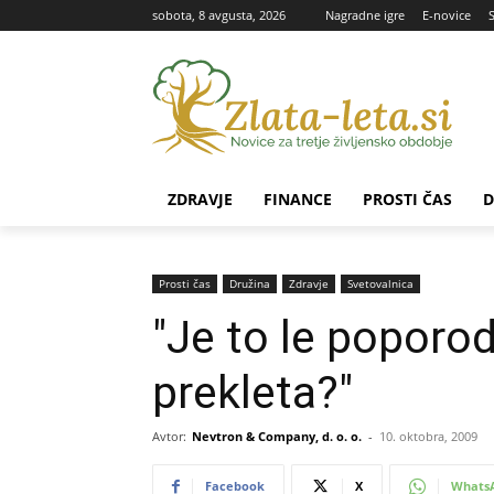
sobota, 8 avgusta, 2026
Nagradne igre
E-novice
ZDRAVJE
FINANCE
PROSTI ČAS
D
Prosti čas
Družina
Zdravje
Svetovalnica
"Je to le poporod
prekleta?"
Avtor:
Nevtron & Company, d. o. o.
-
10. oktobra, 2009
Facebook
X
Whats