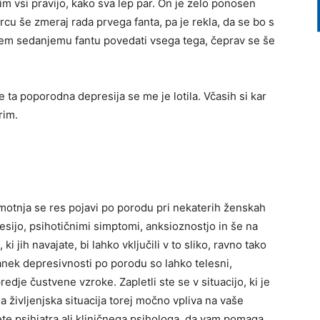
im vsi pravijo, kako sva lep par. On je zelo ponosen
rcu še zmeraj rada prvega fanta, pa je rekla, da se bo s
rem sedanjemu fantu povedati vsega tega, čeprav se še
e ta poporodna depresija se me je lotila. Včasih si kar
rim.
otnja se res pojavi po porodu pri nekaterih ženskah
resijo, psihotičnimi simptomi, anksioznostjo in še na
 jih navajate, bi lahko vključili v to sliko, ravno tako
tanek depresivnosti po porodu so lahko telesni,
redje čustvene vzroke. Zapletli ste se v situacijo, ki je
a življenjska situacija torej močno vpliva na vaše
te psihiatra ali kliničnega psihologa, da vam pomaga