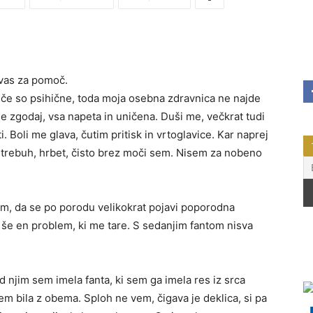
vas za pomoč.
e so psihične, toda moja osebna zdravnica ne najde
e zgodaj, vsa napeta in uničena. Duši me, večkrat tudi
i. Boli me glava, čutim pritisk in vrtoglavice. Kar naprej
me trebuh, hrbet, čisto brez moči sem. Nisem za nobeno
em, da se po porodu velikokrat pojavi poporodna
a še en problem, ki me tare. S sedanjim fantom nisva
d njim sem imela fanta, ki sem ga imela res iz srca
m bila z obema. Sploh ne vem, čigava je deklica, si pa