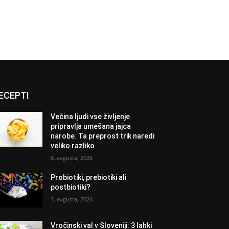
ECEPTI
Večina ljudi vse življenje
pripravlja umešana jajca
narobe. Ta preprost trik naredi
veliko razliko
8. avgusta, 2026
Probiotiki, prebiotiki ali
postbiotiki?
3. avgusta, 2026
Vročinski val v Sloveniji: 3 lahki