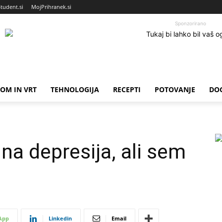
Student.si
MojPrihranek.si
Sponzorirano
OM IN VRT
TEHNOLOGIJA
RECEPTI
POTOVANJE
DO
na depresija, ali sem
App
Linkedin
Email