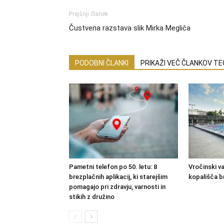
Prejšnji članek
Čustvena razstava slik Mirka Megliča
PODOBNI ČLANKI
PRIKAŽI VEČ ČLANKOV T
Pametni telefon po 50. letu: 8
Vročinski val
brezplačnih aplikacij, ki starejšim
kopališča b
pomagajo pri zdravju, varnosti in
stikih z družino