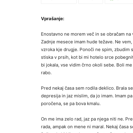
Vprašanje:
Enostavno ne morem več in se obračam na 
Zadnje mesece imam hude težave. Ne vem, č
vzroka kje drugje. Ponoči ne spim, zbudim s
stiska v prsih, kot bi mi hotelo srce pobegnit
bi jokala, vse vidim črno okoli sebe. Boli 
rabo.
Pred nekaj časa sem rodila deklico. Brala s
depresija in jaz mislim, da jo imam. Imam p
poročena, se pa bova kmalu.
On me ima zelo rad, jaz pa njega niti ne. Pre
rada, ampak on mene ni maral. Nekaj časa se