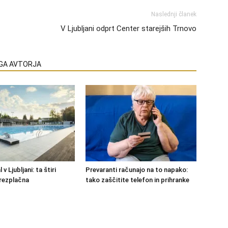
Naslednji članek
V Ljubljani odprt Center starejših Trnovo
EGA AVTORJA
 v Ljubljani: ta štiri
Prevaranti računajo na to napako:
rezplačna
tako zaščitite telefon in prihranke