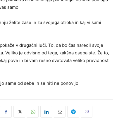
 vas samo.
ljenju želite zase in za svojega otroka in kaj vi sami
okaže v drugačni luči. To, da bo čas naredil svoje
ka. Veliko je odvisno od tega, kakšna oseba ste. Že to,
 nekaj pove in bi vam resno svetovala veliko previdnost
o same od sebe in se niti ne ponovijo.