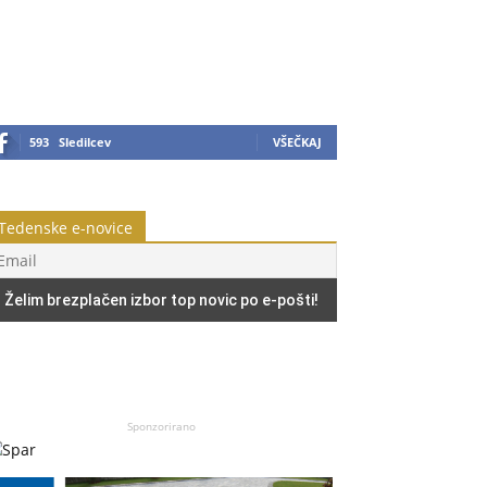
593
Sledilcev
VŠEČKAJ
Tedenske e-novice
Sponzorirano