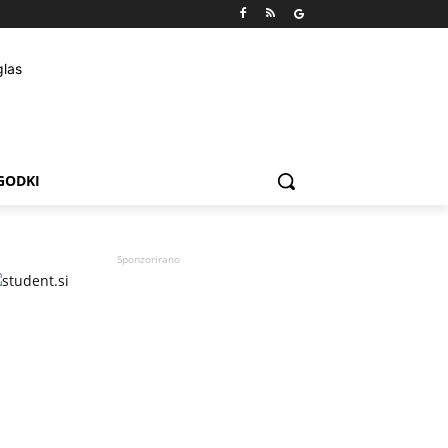
GODKI
Sponzorirano