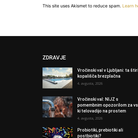
This site uses Akismet to reduce spam.
Learn h
ZDRAVJE
Vročinski val v Ljubljani: ta štir
kopališča brezplačna
4. avgusta, 2026
Vročinski val: NIJZ s
pomembnim opozorilom za vs
ki telovadijo na prostem
4. avgusta, 2026
Probiotiki, prebiotiki ali
postbiotiki?