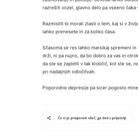
razrešiti vozel, glavno delo pa vseeno čaka
Razmisliti bi morali zlasti o tem, kaj si v živ
lahko prenesete in za koliko časa.
Sčasoma se res lahko marsikaj spremeni in p
drži, ni pa nujno, da bo dobro za vas in otro
da ste se zapletli v tak klobčič, kot ste se,
pri nadaljnjih odločitvah.
Poporodne depresije pa sicer pogosto minej
Če ti je prispevek všeč, ga deli s prijatelji