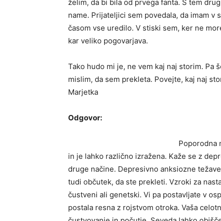
želim, da bi bila od prvega fanta. S tem drug
name. Prijateljici sem povedala, da imam v s
časom vse uredilo. V stiski sem, ker ne mo
kar veliko pogovarjava.
Tako hudo mi je, ne vem kaj naj storim. Pa š
mislim, da sem prekleta. Povejte, kaj naj sto
Marjetka
Odgovor:
Poporodna m
in je lahko različno izražena. Kaže se z dep
druge načine. Depresivno anksiozne težave, ki
tudi občutek, da ste prekleti. Vzroki za nas
čustveni ali genetski. Vi pa postavljate v osp
postala resna z rojstvom otroka. Vaša celotn
čustvovanje in počutje. Seveda lahko obišče