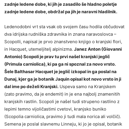
zadnje ledene dobe, ki jih je zasadilo še hladno poletje
zadnje ledene dobe, obdržal pa jih je naravni hladilnik.
Ledenodobni vrt sta vsak ob svojem času hodila občudovat
dva idrijska rudniška zdravnika in znana naravoslovca –
Scopolli, napisal je prvo znanstveno knjigo o kranjski flori,
in Hacquet, utemeljitelj alpinizma.
Janez Anton (Giovanni
Antonio) Scopoli je prav tu prvi našel kranjski jeglič
(Primula carniolica), ki pa ga ni spoznal za novo vrsto.
Šele Balthasar Hacquet je jeglič izkopal in ga poslal na
Dunaj, kjer ga je botanik Jaquin opisal kot novo vrsto in ji
dal ime po deželi Kranjski.
Uspeva samo na Kranjskem
(zato pravimo, da je endemit) in je ena najbolj znamenitih
kranjskih rastlin. Scopoli je našel tudi strupeno rastlino z
lepimi temno vijoličastimi cvetovi, kranjsko buniko
(Scopolia carniolica, pravimo ji tudi mala norica ali volčič).
Semena je poslal slavnemu Linneju, ki jo je opisal, botanik