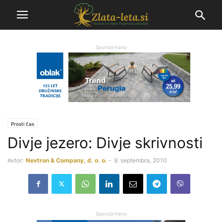
Sponzorirano
Prosti čas
Divje jezero: Divje skrivnosti
Avtor:
Nevtron & Company, d. o. o.
-
9. septembra, 2010
Sponzorirano