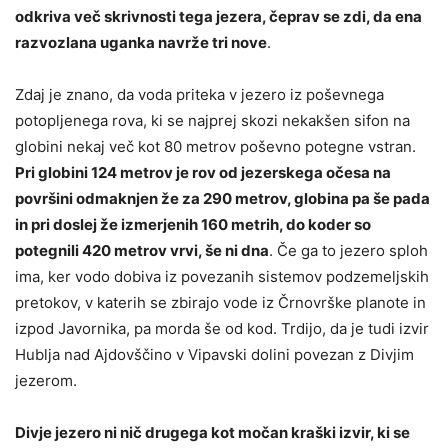
odkriva več skrivnosti tega jezera, čeprav se zdi, da ena
razvozlana uganka navrže tri nove
.
Zdaj je znano, da voda priteka v jezero iz poševnega
potopljenega rova, ki se najprej skozi nekakšen sifon na
globini nekaj več kot 80 metrov poševno potegne vstran.
Pri globini 124 metrov je rov od jezerskega očesa na
površini odmaknjen že za 290 metrov, globina pa še pada
in pri doslej že izmerjenih 160 metrih, do koder so
potegnili 420 metrov vrvi, še ni dna
. Če ga to jezero sploh
ima, ker vodo dobiva iz povezanih sistemov podzemeljskih
pretokov, v katerih se zbirajo vode iz Črnovrške planote in
izpod Javornika, pa morda še od kod. Trdijo, da je tudi izvir
Hublja nad Ajdovščino v Vipavski dolini povezan z Divjim
jezerom.
Divje jezero ni nič drugega kot močan kraški izvir, ki se