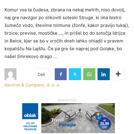
Komur vsa ta čudesa, zbrana na nekaj metrih, niso dovolj,
naj gre navzgor po slikoviti soteski Struge, ki ima bistro
šumečo vodo, številne tolmune (žonfe, kakor pravijo tukaj),
brzice, previse, mostičke …, in prišel bo do sotočja Idrijce
in Belce, kjer se bo v vročih dneh lahko ohladil v pravem
kopališču Na Lajštu. Če pa gre še naprej pod Golake, bo
našel Smrekovo drago …
Nevtron & Company, d. o. o.
Sponzorirano