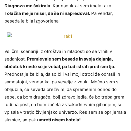
Diagnoza me šokirala
. Kar naenkrat sem imela raka.
Tolažila me je misel, da še ni napredoval.
Pa vendar,
beseda je bila izgovorjena!
Vsi črni scenariji iz otroštva in mladosti so se vrnili v
sedanjost.
Premlevale sem besede in svoja dejanja,
občutek krivde se je večal, pa tudi strah pred smrtjo.
Prednost je že bila, da so bili vsi moji otroci že odrasli in
samostojni, vendar kaj pa veselje z vnuki. Močno sem si
obljubila, če seveda preživim, da spremenim odnos do
sebe, da bom drugače, bolj zdravo jedla, če bo treba grem
tudi na post, da bom začela z vsakodnevnim gibanjem, se
vpisala v tretjo življenjsko univerzo. Res sem se oprijemala
slamice, ampak
umreti nisem hotela!