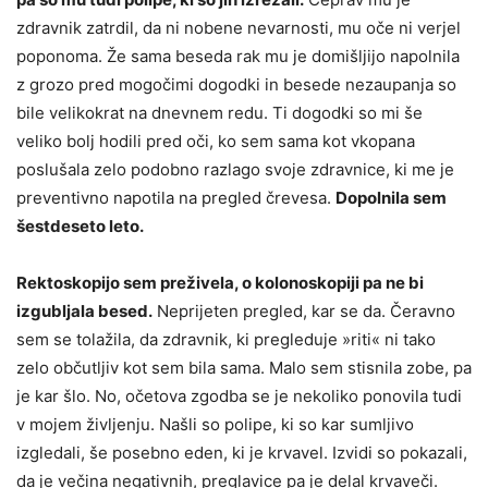
zdravnik zatrdil, da ni nobene nevarnosti, mu oče ni verjel
poponoma. Že sama beseda rak mu je domišljijo napolnila
z grozo pred mogočimi dogodki in besede nezaupanja so
bile velikokrat na dnevnem redu. Ti dogodki so mi še
veliko bolj hodili pred oči, ko sem sama kot vkopana
poslušala zelo podobno razlago svoje zdravnice, ki me je
preventivno napotila na pregled črevesa.
Dopolnila sem
šestdeseto leto.
Rektoskopijo sem preživela, o kolonoskopiji pa ne bi
izgubljala besed.
Neprijeten pregled, kar se da. Čeravno
sem se tolažila, da zdravnik, ki pregleduje »riti« ni tako
zelo občutljiv kot sem bila sama. Malo sem stisnila zobe, pa
je kar šlo. No, očetova zgodba se je nekoliko ponovila tudi
v mojem življenju. Našli so polipe, ki so kar sumljivo
izgledali, še posebno eden, ki je krvavel. Izvidi so pokazali,
da je večina negativnih, preglavice pa je delal krvaveči.