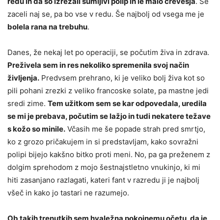
redu in da so izrezali sumljivi polip in le malo črevesja
. Še
zaceli naj se, pa bo vse v redu. Še najbolj od vsega me je
bolela rana na trebuhu
.
Danes, že nekaj let po operaciji, se počutim živa in zdrava.
Preživela sem in res nekoliko spremenila svoj način
življenja.
Predvsem prehrano, ki je veliko bolj živa kot so
pili pohani zrezki z veliko francoske solate, pa mastne jedi
sredi zime.
Tem užitkom sem se kar odpovedala, uredila
se mi je prebava, počutim se lažjo in tudi nekatere težave
s kožo so minile.
Včasih me še popade strah pred smrtjo,
ko z grozo pričakujem in si predstavljam, kako sovražni
polipi bijejo kakšno bitko proti meni. No, pa ga preženem z
dolgim sprehodom z mojo šestnajstletno vnukinjo, ki mi
hiti zasanjano razlagati, kateri fant v razredu ji je najbolj
všeč in kako jo tastari ne razumejo.
Ob takih trenutkih sem hvaležna pokojnemu očetu, da je