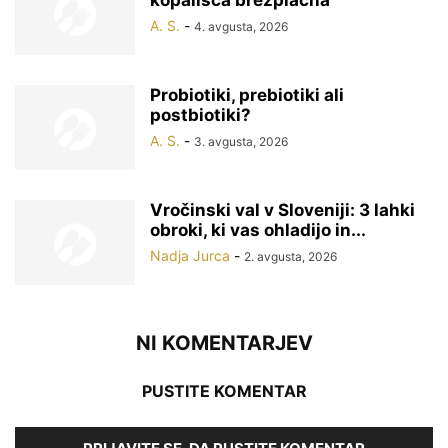
A. S.
-
4. avgusta, 2026
Probiotiki, prebiotiki ali
postbiotiki?
A. S.
-
3. avgusta, 2026
Vročinski val v Sloveniji: 3 lahki
obroki, ki vas ohladijo in...
Nadja Jurca
-
2. avgusta, 2026
NI KOMENTARJEV
PUSTITE KOMENTAR