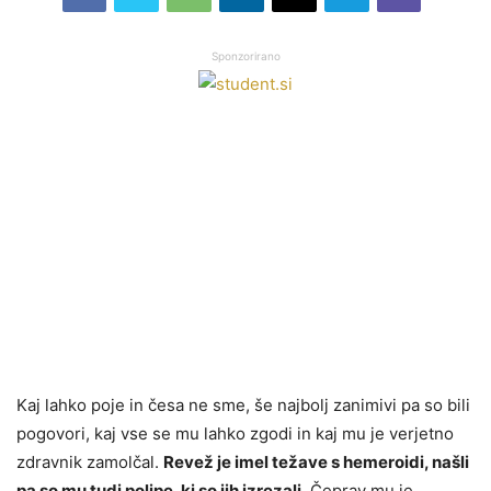
Sponzorirano
Kaj lahko poje in česa ne sme, še najbolj zanimivi pa so bili
pogovori, kaj vse se mu lahko zgodi in kaj mu je verjetno
zdravnik zamolčal.
Revež je imel težave s hemeroidi, našli
pa so mu tudi polipe, ki so jih izrezali.
Čeprav mu je