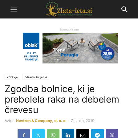
Sponzorirano
Zdravje
Zdravo življenje
Zgodba bolnice, ki je
prebolela raka na debelem
črevesu
Avtor:
Nevtron & Company, d. o. o.
-
7. junija, 2010