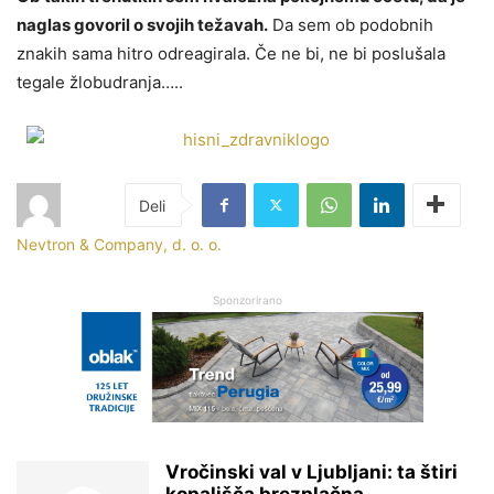
naglas govoril o svojih težavah.
Da sem ob podobnih
znakih sama hitro odreagirala. Če ne bi, ne bi poslušala
tegale žlobudranja…..
Nevtron & Company, d. o. o.
Sponzorirano
Vročinski val v Ljubljani: ta štiri
kopališča brezplačna