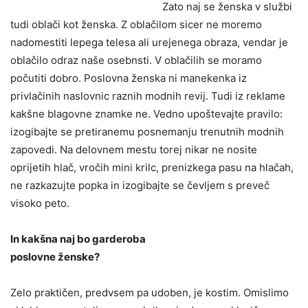
Zato naj se ženska v službi
tudi oblači kot ženska. Z oblačilom sicer ne moremo
nadomestiti lepega telesa ali urejenega obraza, vendar je
oblačilo odraz naše osebnsti. V oblačilih se moramo
počutiti dobro. Poslovna ženska ni manekenka iz
privlačinih naslovnic raznih modnih revij. Tudi iz reklame
kakšne blagovne znamke ne. Vedno upoštevajte pravilo:
izogibajte se pretiranemu posnemanju trenutnih modnih
zapovedi. Na delovnem mestu torej nikar ne nosite
oprijetih hlač, vročih mini krilc, prenizkega pasu na hlačah,
ne razkazujte popka in izogibajte se čevljem s preveč
visoko peto.
In kakšna naj bo garderoba
poslovne ženske?
Zelo praktičen, predvsem pa udoben, je kostim. Omislimo