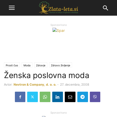
Sponzorirano
Prosti čas
Moda
Zdravje
Zdravo življenje
Ženska poslovna moda
Avtor:
Nevtron & Company, d. o. o.
-
27. decembra, 2008
Sponzorirano