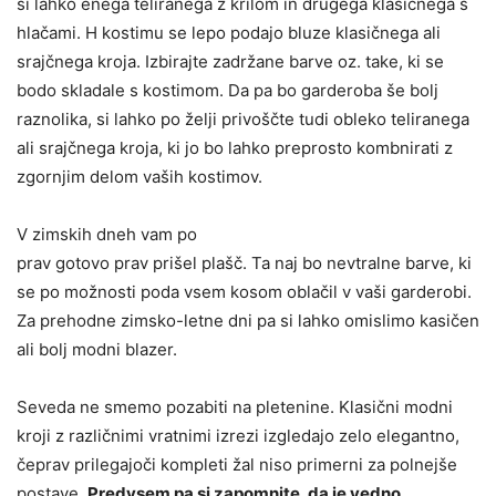
si lahko enega teliranega z krilom in drugega klasičnega s
hlačami. H kostimu se lepo podajo bluze klasičnega ali
srajčnega kroja. Izbirajte zadržane barve oz. take, ki se
bodo skladale s kostimom. Da pa bo garderoba še bolj
raznolika, si lahko po želji privoščte tudi obleko teliranega
ali srajčnega kroja, ki jo bo lahko preprosto kombnirati z
zgornjim delom vaših kostimov.
V zimskih dneh vam po
prav gotovo prav prišel plašč. Ta naj bo nevtralne barve, ki
se po možnosti poda vsem kosom oblačil v vaši garderobi.
Za prehodne zimsko-letne dni pa si lahko omislimo kasičen
ali bolj modni blazer.
Seveda ne smemo pozabiti na pletenine. Klasični modni
kroji z različnimi vratnimi izrezi izgledajo zelo elegantno,
čeprav prilegajoči kompleti žal niso primerni za polnejše
postave.
Predvsem pa si zapomnite, da je vedno