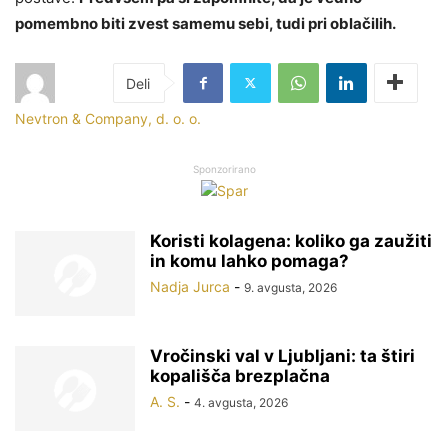
pomembno biti zvest samemu sebi, tudi pri oblačilih.
Nevtron & Company, d. o. o.
Sponzorirano
Koristi kolagena: koliko ga zaužiti
in komu lahko pomaga?
Nadja Jurca
-
9. avgusta, 2026
Vročinski val v Ljubljani: ta štiri
kopališča brezplačna
A. S.
-
4. avgusta, 2026