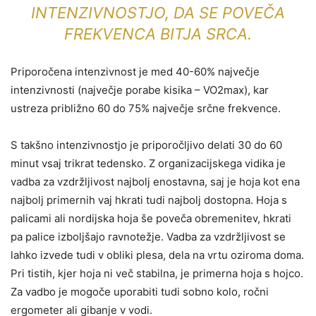
INTENZIVNOSTJO, DA SE POVEČA
FREKVENCA BITJA SRCA.
Priporočena intenzivnost je med 40-60% največje
intenzivnosti (največje porabe kisika – VO2max), kar
ustreza približno 60 do 75% največje srčne frekvence.
S takšno intenzivnostjo je priporočljivo delati 30 do 60
minut vsaj trikrat tedensko. Z organizacijskega vidika je
vadba za vzdržljivost najbolj enostavna, saj je hoja kot ena
najbolj primernih vaj hkrati tudi najbolj dostopna. Hoja s
palicami ali nordijska hoja še poveča obremenitev, hkrati
pa palice izboljšajo ravnotežje. Vadba za vzdržljivost se
lahko izvede tudi v obliki plesa, dela na vrtu oziroma doma.
Pri tistih, kjer hoja ni več stabilna, je primerna hoja s hojco.
Za vadbo je mogoče uporabiti tudi sobno kolo, ročni
ergometer ali gibanje v vodi.