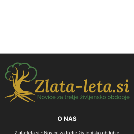
O NAS
Zlata-leta.si - Novice za tretje življenjsko obdobje