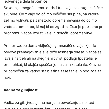
ledvenega dela hrbtenice.
Seveda je mogoče temu dodati tudi vaje za druge mišične
skupine. Če z vajo določimo mišične skupine, na katere
želimo vplivati, pa z metodo obremenjevanja določimo
vrsto spremembe, ki naj bi se zgodila. Zato je potrebno pri
programu vadbe izbrati vaje in določiti obremenitve.
Primer vadbe doma vključuje gimnastične vaje, kjer je
osnova premagovanje sile teže lastnega telesa. Vadba se
izvaja na tleh ali na dvignjeni čvrsti podlagi (postelja je
premehka), ki olajša spuščanje na tla in vstajanje. Glavna
pripomočka za vadbo sta blazina za ležanje in podlaga za
nog.
Vadba za gibljivost
Vadba za gibljivost je namenjena povečanju amplitud
izvajanja gibov in zmanjšanju napetosti v mišicah.