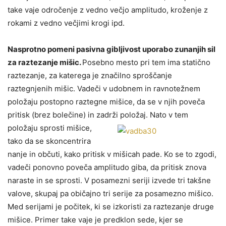
take vaje odročenje z vedno večjo amplitudo, kroženje z
rokami z vedno večjimi krogi ipd.
Nasprotno pomeni pasivna gibljivost uporabo zunanjih sil
za raztezanje mišic.
Posebno mesto pri tem ima statično
raztezanje, za katerega je značilno sproščanje
raztegnjenih mišic. Vadeči v udobnem in ravnotežnem
položaju postopno raztegne mišice, da se v njih poveča
pritisk (brez bolečine) in zadrži položaj.
Nato v tem
položaju sprosti mišice,
tako da se skoncentrira
nanje in občuti, kako pritisk v mišicah pade. Ko se to zgodi,
vadeči ponovno poveča amplitudo giba, da pritisk znova
naraste in se sprosti. V posamezni seriji izvede tri takšne
valove, skupaj pa običajno tri serije za posamezno mišico.
Med serijami je počitek, ki se izkoristi za raztezanje druge
mišice. Primer take vaje je predklon sede, kjer se