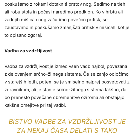
poskušamo z rokami dotakniti prstov nog. Sedimo na tleh
ali robu stola in počasi naredimo predklon. Ko v hrbtu ali
zadnjih mišicah nog začutimo povečan pritisk, se
zaustavimo in poskušamo zmanjšati pritisk v mišicah, kot je
to opisano zgoraj.
Vadba za vzdržljivost
Vadba za vzdržljivost
je izmed vseh vadb najbolj povezana
z delovanjem srčno-žilnega sistema. Če se zanjo odločimo
v starejših letih, potem se je smiselno najprej posvetovati z
zdravnikom, ali je stanje srčno-žilnega sistema takšno, da
bo preneslo povečane obremenitve oziroma ali obstajajo
kakšne omejitve pri tej vadbi.
BISTVO VADBE ZA VZDRŽLJIVOST JE
ZA NEKAJ ČASA DELATI S TAKO