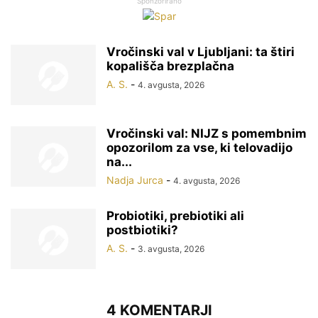
Sponzorirano
Vročinski val v Ljubljani: ta štiri
kopališča brezplačna
A. S.
-
4. avgusta, 2026
Vročinski val: NIJZ s pomembnim
opozorilom za vse, ki telovadijo
na...
Nadja Jurca
-
4. avgusta, 2026
Probiotiki, prebiotiki ali
postbiotiki?
A. S.
-
3. avgusta, 2026
4 KOMENTARJI