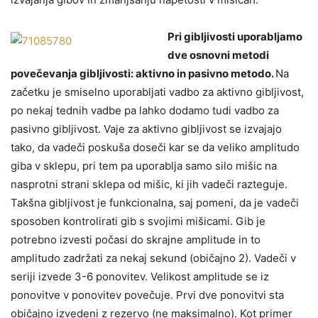
Pri gibljivosti uporabljamo
dve osnovni metodi
povečevanja gibljivosti: aktivno in pasivno metodo.
Na
začetku je smiselno uporabljati vadbo za aktivno gibljivost,
po nekaj tednih vadbe pa lahko dodamo tudi vadbo za
pasivno gibljivost. Vaje za aktivno gibljivost se izvajajo
tako, da vadeči poskuša doseči kar se da veliko amplitudo
giba v sklepu, pri tem pa uporablja samo silo mišic na
nasprotni strani sklepa od mišic, ki jih vadeči razteguje.
Takšna gibljivost je funkcionalna, saj pomeni, da je vadeči
sposoben kontrolirati gib s svojimi mišicami. Gib je
potrebno izvesti počasi do skrajne amplitude in to
amplitudo zadržati za nekaj sekund (običajno 2). Vadeči v
seriji izvede 3-6 ponovitev. Velikost amplitude se iz
ponovitve v ponovitev povečuje. Prvi dve ponovitvi sta
običajno izvedeni z rezervo (ne maksimalno). Kot primer