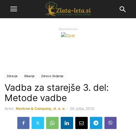
Sponzorirano
Zdravje
Gibanje
Zdravo življenje
Vadba za starejše 3. del:
Metode vadbe
Avtor:
Nevtron & Company, d. o. o.
-
26. julija, 2010