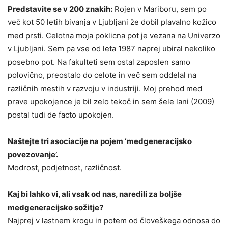
Predstavite se v 200 znakih:
Rojen v Mariboru, sem po
več kot 50 letih bivanja v Ljubljani že dobil plavalno kožico
med prsti. Celotna moja poklicna pot je vezana na Univerzo
v Ljubljani. Sem pa vse od leta 1987 naprej ubiral nekoliko
posebno pot. Na fakulteti sem ostal zaposlen samo
polovično, preostalo do celote in več sem oddelal na
različnih mestih v razvoju v industriji. Moj prehod med
prave upokojence je bil zelo tekoč in sem šele lani (2009)
postal tudi de facto upokojen.
Naštejte tri asociacije na pojem ‘medgeneracijsko
povezovanje’.
Modrost, podjetnost, različnost.
Kaj bi lahko vi, ali vsak od nas, naredili za boljše
medgeneracijsko sožitje?
Najprej v lastnem krogu in potem od človeškega odnosa do