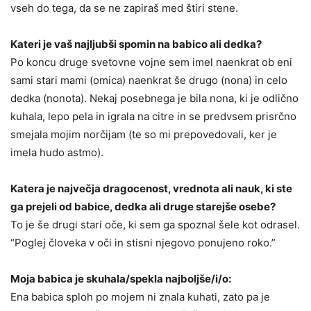
vseh do tega, da se ne zapiraš med štiri stene.
Kateri je vaš najljubši spomin na babico ali dedka?
Po koncu druge svetovne vojne sem imel naenkrat ob eni
sami stari mami (omica) naenkrat še drugo (nona) in celo
dedka (nonota). Nekaj posebnega je bila nona, ki je odlično
kuhala, lepo pela in igrala na citre in se predvsem prisrčno
smejala mojim norčijam (te so mi prepovedovali, ker je
imela hudo astmo).
Katera je največja dragocenost, vrednota ali nauk, ki ste
ga prejeli od babice, dedka ali druge starejše osebe?
To je še drugi stari oče, ki sem ga spoznal šele kot odrasel.
“Poglej človeka v oči in stisni njegovo ponujeno roko.”
Moja babica je skuhala/spekla najboljše/i/o:
Ena babica sploh po mojem ni znala kuhati, zato pa je