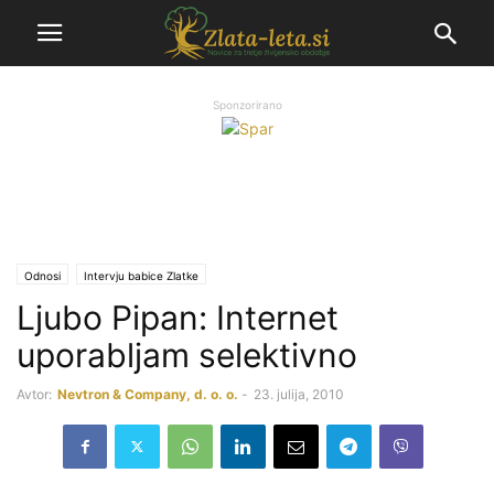
Sponzorirano
Odnosi
Intervju babice Zlatke
Ljubo Pipan: Internet
uporabljam selektivno
Avtor:
Nevtron & Company, d. o. o.
-
23. julija, 2010