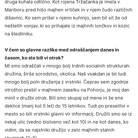
druga kuhala odlično. Kot rojena Tržačanka je imela v
Mariboru pred hišo majhen vrtiček in v njem čudo različnih
dišavnic. Ko sem prišel v njeno kuhinjo, sem bil sit že od
neštetih vonjav, ki so prihajale iz majhnih lončkov in kozic
na štedilniku.
V čem so glavne razlike med odraščanjem danes in
časom, ko ste bili vi otrok?
Mi smo odraščali v mnogo bolj trdnih socialnih strukturah:
družina, širše sorodstvo, okolica. Naš vsakdan je bil tudi
mnogo bolj poln druženja z vrstniki. Čeprav sem zgodnje
otroštvo prebil v majhnem zaselku na Pohorju, je moj dan
minil v družbi otrok. Bili smo skupaj od mene in še ene
deklice (manj kot 5 let) do 15 letnikov. Tudi po preselitvi v
mesto so bili vrstniki glavni vir informacij. Družili smo se iz
nekaj ulic (vedno bistveno več kot 10) in ne kot danes, ko
vidim, da se najstniki družijo v zelo majhnih stalnih
skupinah (2-3).