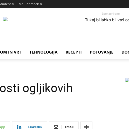
Student.si
MojPrihranek.si
Sponzorirano
OM IN VRT
TEHNOLOGIJA
RECEPTI
POTOVANJE
DO
osti ogljikovih
App
Linkedin
Email