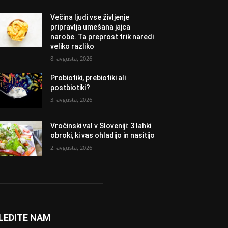
Večina ljudi vse življenje
pripravlja umešana jajca
narobe. Ta preprost trik naredi
veliko razliko
8. avgusta, 2026
Probiotiki, prebiotiki ali
postbiotiki?
3. avgusta, 2026
Vročinski val v Sloveniji: 3 lahki
obroki, ki vas ohladijo in nasitijo
2. avgusta, 2026
LEDITE NAM