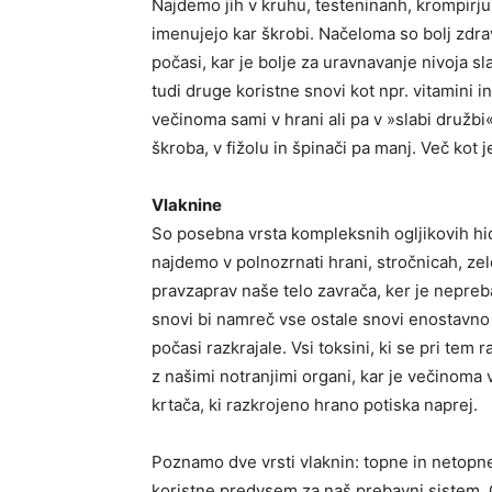
Najdemo jih v kruhu, testeninanh, krompirju, 
imenujejo kar škrobi. Načeloma so bolj zdrav
počasi, kar je bolje za uravnavanje nivoja sla
tudi druge koristne snovi kot npr. vitamini in
večinoma sami v hrani ali pa v »slabi družbi
škroba, v fižolu in špinači pa manj. Več kot je
Vlaknine
So posebna vrsta kompleksnih ogljikovih hidr
najdemo v polnozrnati hrani, stročnicah, zele
pravzaprav naše telo zavrača, ker je nepre
snovi bi namreč vse ostale snovi enostavno o
počasi razkrajale. Vsi toksini, ki se pri tem
z našimi notranjimi organi, kar je večinoma
krtača, ki razkrojeno hrano potiska naprej.
Poznamo dve vrsti vlaknin: topne in netopne.
koristne predvsem za naš prebavni sistem. 