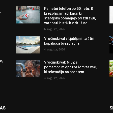
Pametni telefon po 50. letu: 8
?
brezplačnih aplikacij, ki
starejšim pomagajo pri zdravju,
varnosti in stikih z družino
6. avgusta, 2026
i
Vročinski val v Ljubljani: ta štiri
kopališča brezplačna
4. avgusta, 2026
e,
Vročinski val: NIJZ s
pomembnim opozorilom za vse,
ki telovadijo na prostem
4. avgusta, 2026
NAS
S