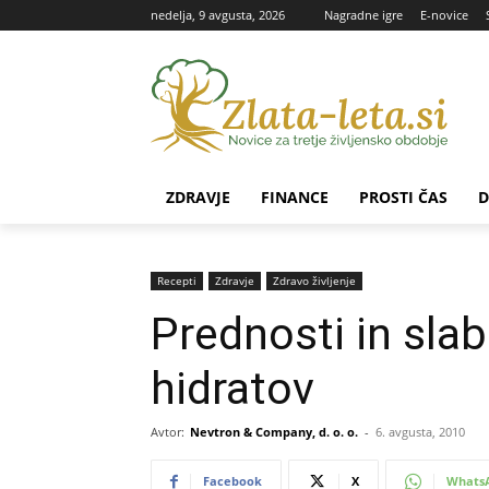
nedelja, 9 avgusta, 2026
Nagradne igre
E-novice
ZDRAVJE
FINANCE
PROSTI ČAS
D
Recepti
Zdravje
Zdravo življenje
Prednosti in slab
hidratov
Avtor:
Nevtron & Company, d. o. o.
-
6. avgusta, 2010
Facebook
X
Whats