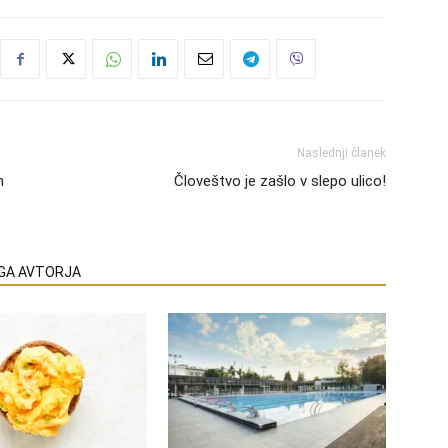
Naslednji članek
h
Človeštvo je zašlo v slepo ulico!
EGA AVTORJA