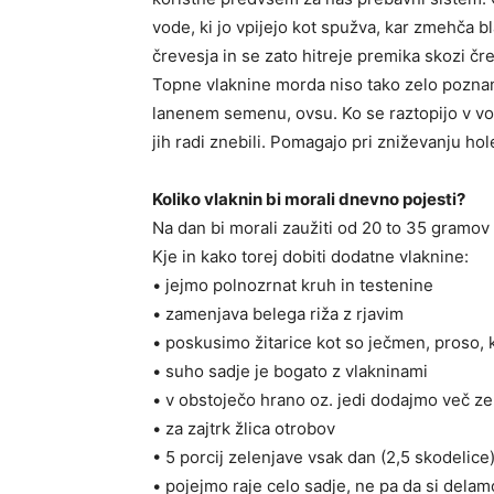
vode, ki jo vpijejo kot spužva, kar zmehča b
črevesja in se zato hitreje premika skozi čr
Topne vlaknine morda niso tako zelo poznan
lanenem semenu, ovsu. Ko se raztopijo v vodi
jih radi znebili. Pomagajo pri zniževanju hol
Koliko vlaknin bi morali dnevno pojesti?
Na dan bi morali zaužiti od 20 to 35 gramov
Kje in kako torej dobiti dodatne vlaknine:
• jejmo polnozrnat kruh in testenine
• zamenjava belega riža z rjavim
• poskusimo žitarice kot so ječmen, proso, 
• suho sadje je bogato z vlakninami
• v obstoječo hrano oz. jedi dodajmo več ze
• za zajtrk žlica otrobov
• 5 porcij zelenjave vsak dan (2,5 skodelice
• pojejmo raje celo sadje, ne pa da si del