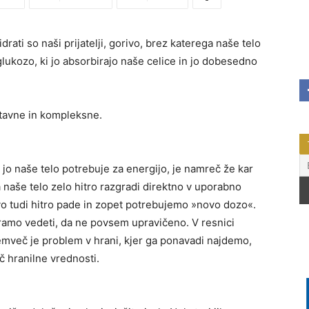
drati so naši prijatelji, gorivo, brez katerega naše telo
lukozo, ki jo absorbirajo naše celice in jo dobesedno
stavne in kompleksne.
ki jo naše telo potrebuje za energijo, je namreč že kar
 naše telo zelo hitro razgradi direktno v uporabno
ivo tudi hitro pade in zopet potrebujemo »novo dozo«.
ramo vedeti, da ne povsem upravičeno. V resnici
emveč je problem v hrani, kjer ga ponavadi najdemo,
č hranilne vrednosti.