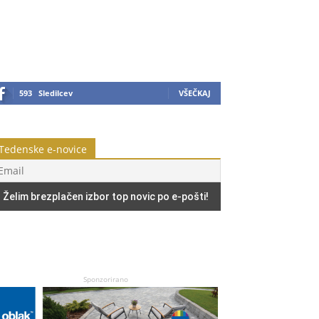
593
Sledilcev
VŠEČKAJ
Tedenske e-novice
Sponzorirano