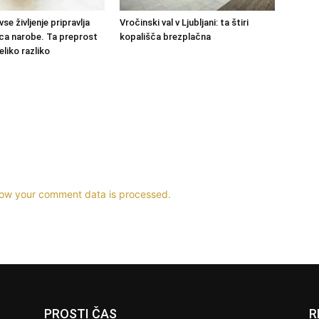
vse življenje pripravlja
Vročinski val v Ljubljani: ta štiri
ca narobe. Ta preprost
kopališča brezplačna
eliko razliko
ow your comment data is processed.
PROSTI ČAS
R