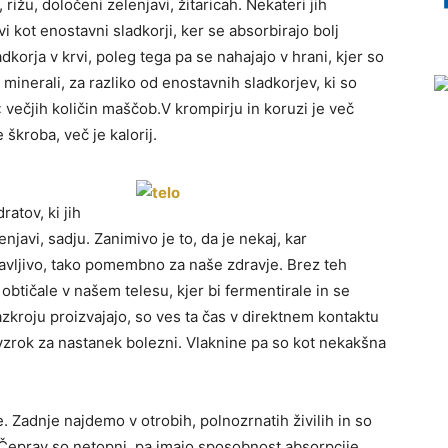
rižu, določeni zelenjavi, žitaricah. Nekateri jih
i kot enostavni sladkorji, ker se absorbirajo bolj
dkorja v krvi, poleg tega pa se nahajajo v hrani, kjer so
 minerali, za razliko od enostavnih sladkorjev, ki so
« večjih količin maščob.V krompirju in koruzi je več
 škroba, več je kalorij.
atov, ki jih
njavi, sadju. Zanimivo je to, da je nekaj, kar
bavljivo, tako pomembno za naše zdravje. Brez teh
btičale v našem telesu, kjer bi fermentirale in se
 razkroju proizvajajo, so ves ta čas v direktnem kontaktu
 vzrok za nastanek bolezni. Vlaknine pa so kot nekakšna
 Zadnje najdemo v otrobih, polnozrnatih živilih in so
Čeprav so netopni, pa imajo sposobnost absorpcije