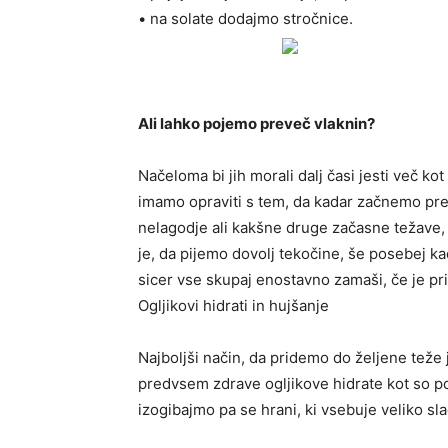
• na solate dodajmo stročnice.
Ali lahko pojemo preveč vlaknin?
Načeloma bi jih morali dalj časi jesti več kot
imamo opraviti s tem, da kadar začnemo prehi
nelagodje ali kakšne druge začasne težave,
je, da pijemo dovolj tekočine, še posebej k
sicer vse skupaj enostavno zamaši, če je p
Ogljikovi hidrati in hujšanje
Najboljši način, da pridemo do željene teže 
predvsem zdrave ogljikove hidrate kot so pol
izogibajmo pa se hrani, ki vsebuje veliko sla