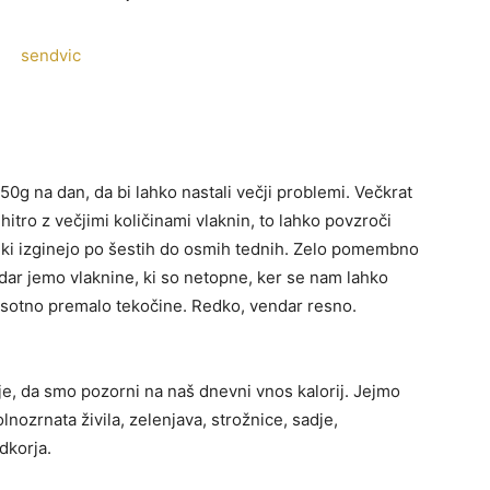
 50g na dan, da bi lahko nastali večji problemi. Večkrat
tro z večjimi količinami vlaknin, to lahko povzroči
 ki izginejo po šestih do osmih tednih. Zelo pomembno
adar jemo vlaknine, ki so netopne, ker se nam lahko
risotno premalo tekočine. Redko, vendar resno.
je, da smo pozorni na naš dnevni vnos kalorij. Jejmo
nozrnata živila, zelenjava, strožnice, sadje,
dkorja.