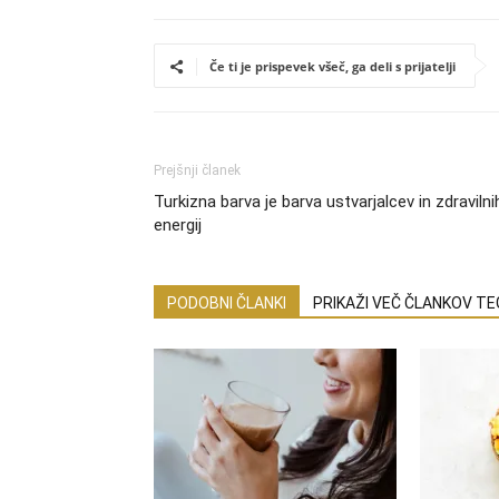
Če ti je prispevek všeč, ga deli s prijatelji
Prejšnji članek
Turkizna barva je barva ustvarjalcev in zdravilni
energij
PODOBNI ČLANKI
PRIKAŽI VEČ ČLANKOV T