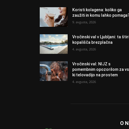
Koristi kolagena: koliko ga
zaužiti in komu lahko pomaga
9. avgusta, 2026
Vročinski val v Ljubljani: ta štir
kopališča brezplačna
4. avgusta, 2026
Vročinski val: NIJZ s
pomembnim opozorilom za vs
ki telovadijo na prostem
4. avgusta, 2026
O 