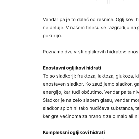
Vendar pa je to daleč od resnice. Ogljikovi hi
ne deluje. V našem telesu se razgradijo na g
pokurijo.
Poznamo dve vrsti ogljikovih hidratov: eno
Enostavni ogljikovi hidrati
To so sladkorji: fruktoza, laktoza, glukoza, 
enostaven sladkor. Ko zaužijemo sladkor, ga
energijo, kar tudi občutimo. Vendar pa ta n
Sladkor je na zelo slabem glasu, vendar mo
sladkor sploh ni tako hudičeva substanca, t
ker gre večinoma za hrano z zelo malo ali ni
Kompleksni ogljikovi hidrati