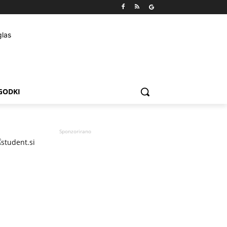
GODKI
Sponzorirano