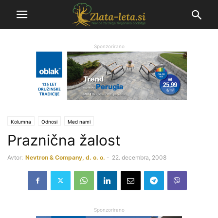
Sponzorirano
Kolumna
Odnosi
Med nami
Praznična žalost
Avtor:
Nevtron & Company, d. o. o.
-
22. decembra, 2008
Sponzorirano