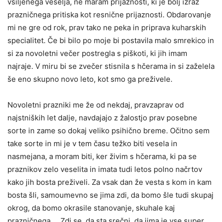
vsiljenega veselja, ne maram prijaznosti, ki je bolj izraz
prazničnega pritiska kot resnične prijaznosti. Obdarovanje
mi ne gre od rok, prav tako ne peka in priprava kuharskih
specialitet. Če bi bilo po moje bi postavila malo smrekico in
si za novoletni večer postregla s piškoti, ki jih imam
najraje. V miru bi se zvečer stisnila s hčerama in si zaželela
še eno skupno novo leto, kot smo ga preživele.
Novoletni prazniki me že od nekdaj, pravzaprav od
najstniških let dalje, navdajajo z žalostjo prav posebne
sorte in zame so dokaj veliko psihično breme. Očitno sem
take sorte in mi je v tem času težko biti vesela in
nasmejana, a moram biti, ker živim s hčerama, ki pa se
praznikov zelo veselita in imata tudi letos polno načrtov
kako jih bosta preživeli. Za vsak dan že vesta s kom in kam
bosta šli, samoumevno se jima zdi, da bomo šle tudi skupaj
okrog, da bomo okrasile stanovanje, skuhale kaj
prazničnega … Zdi se, da sta srečni, da jima je vse super,