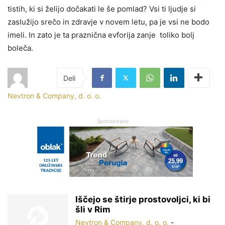
tistih, ki si želijo dočakati le še pomlad? Vsi ti ljudje si
zaslužijo srečo in zdravje v novem letu, pa je vsi ne bodo
imeli. In zato je ta praznična evforija zanje toliko bolj
boleča.
Nevtron & Company, d. o. o.
Sponzorirano
Iščejo se štirje prostovoljci, ki bi
šli v Rim
Nevtron & Company, d. o. o.
-