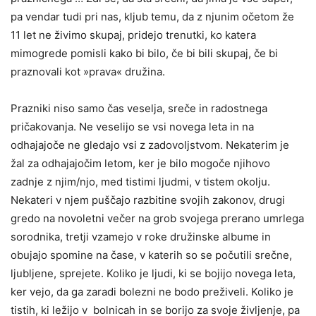
pa vendar tudi pri nas, kljub temu, da z njunim očetom že
11 let ne živimo skupaj, pridejo trenutki, ko katera
mimogrede pomisli kako bi bilo, če bi bili skupaj, če bi
praznovali kot »prava« družina.
Prazniki niso samo čas veselja, sreče in radostnega
pričakovanja. Ne veselijo se vsi novega leta in na
odhajajoče ne gledajo vsi z zadovoljstvom. Nekaterim je
žal za odhajajočim letom, ker je bilo mogoče njihovo
zadnje z njim/njo, med tistimi ljudmi, v tistem okolju.
Nekateri v njem puščajo razbitine svojih zakonov, drugi
gredo na novoletni večer na grob svojega prerano umrlega
sorodnika, tretji vzamejo v roke družinske albume in
obujajo spomine na čase, v katerih so se počutili srečne,
ljubljene, sprejete. Koliko je ljudi, ki se bojijo novega leta,
ker vejo, da ga zaradi bolezni ne bodo preživeli. Koliko je
tistih, ki ležijo v bolnicah in se borijo za svoje življenje, pa