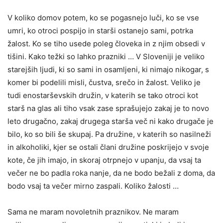
V koliko domov potem, ko se pogasnejo luči, ko se vse
umri, ko otroci pospijo in starši ostanejo sami, potrka
žalost. Ko se tiho usede poleg človeka in z njim obsedi v
tišini. Kako težki so lahko prazniki … V Sloveniji je veliko
starejših ljudi, ki so sami in osamljeni, ki nimajo nikogar, s
komer bi podelili misli, čustva, srečo in žalost. Veliko je
tudi enostarševskih družin, v katerih se tako otroci kot
starš na glas ali tiho vsak zase sprašujejo zakaj je to novo
leto drugačno, zakaj drugega starša več ni kako drugače je
bilo, ko so bili še skupaj. Pa družine, v katerih so nasilneži
in alkoholiki, kjer se ostali člani družine poskrijejo v svoje
kote, če jih imajo, in skoraj otrpnejo v upanju, da vsaj ta
večer ne bo padla roka nanje, da ne bodo bežali z doma, da
bodo vsaj ta večer mirno zaspali. Koliko žalosti …
Sama ne maram novoletnih praznikov. Ne maram