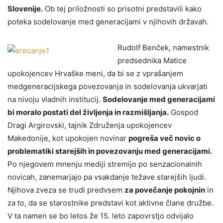
Slovenije.
Ob tej priložnosti so prisotni predstavili kako
poteka sodelovanje med generacijami v njihovih državah.
Rudolf Benček, namestnik
predsednika Matice
upokojencev Hrvaške meni, da bi se z vprašanjem
medgeneracijskega povezovanja in sodelovanja ukvarjati
na nivoju vladnih institucij.
Sodelovanje med generacijami
bi moralo postati del življenja in razmišljanja.
Gospod
Dragi Argirovski, tajnik Združenja upokojencev
Makedonije, kot upokojen novinar
pogreša več novic o
problematiki starejših in povezovanju med generacijami.
Po njegovem mnenju mediji stremijo po senzacionalnih
novicah, zanemarjajo pa vsakdanje težave starejših ljudi.
Njihova zveza se trudi predvsem
za povečanje pokojnin
in
za to, da se starostnike predstavi kot aktivne člane družbe.
V ta namen se bo letos že 15. leto zapovrstjo odvijalo