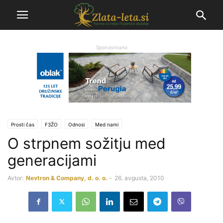
Sponzorirano
Prosti čas
F3ŽO
Odnosi
Med nami
O strpnem sožitju med
generacijami
Avtor:
Nevtron & Company, d. o. o.
-
26. avgusta, 2010