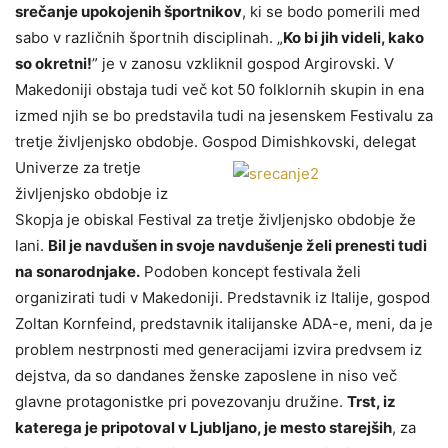
srečanje upokojenih športnikov
, ki se bodo pomerili med
sabo v različnih športnih disciplinah. „
Ko bi jih videli, kako
so okretni!
” je v zanosu vzkliknil gospod Argirovski. V
Makedoniji obstaja tudi več kot 50 folklornih skupin in ena
izmed njih se bo predstavila tudi na jesenskem Festivalu za
tretje življenjsko obdobje. Gospod
Dimishkovski, delegat
Univerze za tretje
življenjsko obdobje iz
Skopja je obiskal Festival za tretje življenjsko obdobje že
lani.
Bil je navdušen in svoje navdušenje želi prenesti tudi
na sonarodnjake.
Podoben koncept festivala želi
organizirati tudi v Makedoniji. Predstavnik iz Italije, gospod
Zoltan Kornfeind, predstavnik italijanske ADA-e, meni, da je
problem nestrpnosti med generacijami izvira predvsem iz
dejstva, da so dandanes ženske zaposlene in niso več
glavne protagonistke pri povezovanju družine.
Trst, iz
katerega je pripotoval v Ljubljano, je mesto starejših
, za