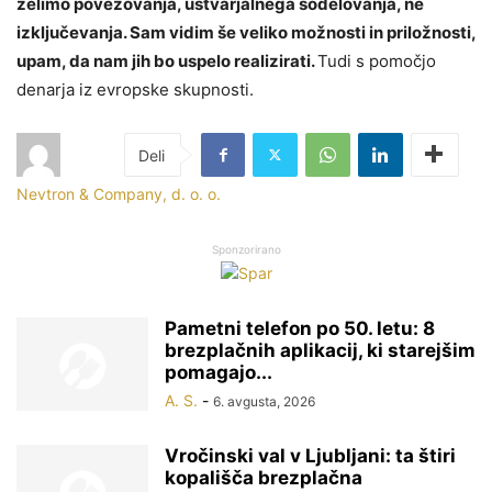
želimo povezovanja, ustvarjalnega sodelovanja, ne
izključevanja. Sam vidim še veliko možnosti in priložnosti,
upam, da nam jih bo uspelo realizirati.
Tudi s pomočjo
denarja iz evropske skupnosti.
Nevtron & Company, d. o. o.
Sponzorirano
Pametni telefon po 50. letu: 8
brezplačnih aplikacij, ki starejšim
pomagajo...
A. S.
-
6. avgusta, 2026
Vročinski val v Ljubljani: ta štiri
kopališča brezplačna