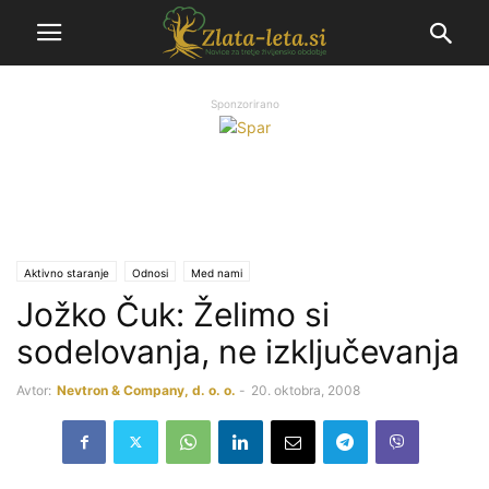
Sponzorirano
Aktivno staranje
Odnosi
Med nami
Jožko Čuk: Želimo si
sodelovanja, ne izključevanja
Avtor:
Nevtron & Company, d. o. o.
-
20. oktobra, 2008