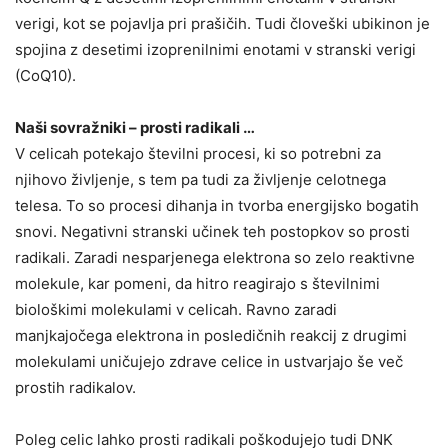
verigi, kot se pojavlja pri prašičih. Tudi človeški ubikinon je
spojina z desetimi izoprenilnimi enotami v stranski verigi
(CoQ10).
Naši sovražniki – prosti radikali …
V celicah potekajo številni procesi, ki so potrebni za
njihovo življenje, s tem pa tudi za življenje celotnega
telesa. To so procesi dihanja in tvorba energijsko bogatih
snovi. Negativni stranski učinek teh postopkov so prosti
radikali. Zaradi nesparjenega elektrona so zelo reaktivne
molekule, kar pomeni, da hitro reagirajo s številnimi
biološkimi molekulami v celicah. Ravno zaradi
manjkajočega elektrona in posledičnih reakcij z drugimi
molekulami uničujejo zdrave celice in ustvarjajo še več
prostih radikalov.
Poleg celic lahko prosti radikali poškodujejo tudi DNK