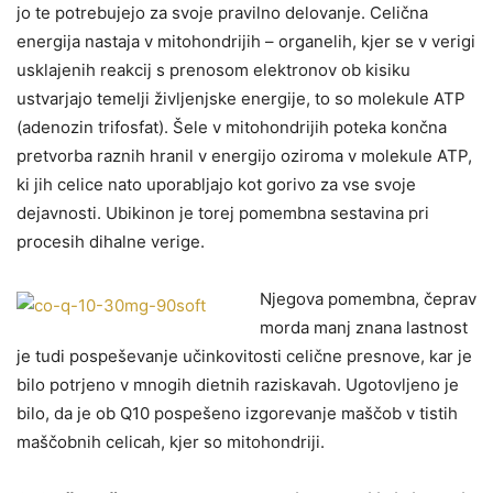
jo te potrebujejo za svoje pravilno delovanje. Celična
energija nastaja v mitohondrijih – organelih, kjer se v verigi
usklajenih reakcij s prenosom elektronov ob kisiku
ustvarjajo temelji življenjske energije, to so molekule ATP
(adenozin trifosfat). Šele v mitohondrijih poteka končna
pretvorba raznih hranil v energijo oziroma v molekule ATP,
ki jih celice nato uporabljajo kot gorivo za vse svoje
dejavnosti. Ubikinon je torej pomembna sestavina pri
procesih dihalne verige.
Njegova pomembna, čeprav
morda manj znana lastnost
je tudi pospeševanje učinkovitosti celične presnove, kar je
bilo potrjeno v mnogih dietnih raziskavah. Ugotovljeno je
bilo, da je ob Q10 pospešeno izgorevanje maščob v tistih
maščobnih celicah, kjer so mitohondriji.