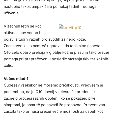
nastopijo takoj, ampak šele po nekaj tednih rednega
uživanja.
V zadnjih letih se kot
aktivna snov vedno bolj
pojavlja tudi v raznih proizvodih za nego kože.
Znanstveniki so namreč ugotovili, da topikalno nanesen
Q10 zelo dobro prehaja v globlje kožne plasti in tako precej
pomaga pri preprečevanju posledic staranja tkiv ter kožnih
celic.
Večno mladi?
Čudežev vsekakor ne moremo pričakovati. Predvsem je
pomembno, da je Q10 dovolj v telesu, še preden se
začnejo procesi raznih obolenj; ko se pokažejo prvi
simptomi, je namreč po navadi že prepozno. Preventivna
zaščita tako prinaša precej večje možnosti za uspeh kot