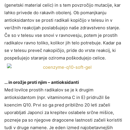
(genetski material celic) in s tem povzročijo mutacije, kar
lahko privede do rakavih obolenj. Ob pomanjkanju
antioksidantov se prosti radikali kopičijo v telesu in v
verižnih reakcijah poslabšujejo naše zdravstveno stanje.
Če so v telesu vse snovi v ravnovesju, potem je prostih
radikalov ravno toliko, kolikor jih telo potrebuje. Kadar pa
se v telesu preveč nakopičijo, pride do vrste reakcij, ki
pospešujejo staranje oziroma poškodujejo celice.
… in orožje proti njim – antioksidanti
Med lovilce prostih radikalov se je k drugim
antioksidantom (npr. vitaminoma C in E) pridružil še
koencim Q10. Prvi so ga pred približno 20 leti začeli
uporabljati Japonci za krepitev oslabele srčne mišice,
pozneje pa so njegove dragocene lastnosti začeli koristiti
tudi v druge namene. Je eden izmed najobetavnejših