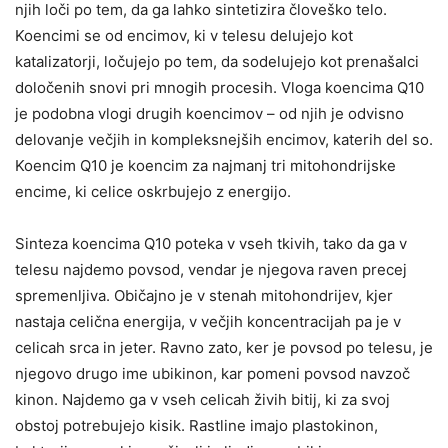
njih loči po tem, da ga lahko sintetizira človeško telo.
Koencimi se od encimov, ki v telesu delujejo kot
katalizatorji, ločujejo po tem, da sodelujejo kot prenašalci
določenih snovi pri mnogih procesih. Vloga koencima Q10
je podobna vlogi drugih koencimov – od njih je odvisno
delovanje večjih in kompleksnejših encimov, katerih del so.
Koencim Q10 je koencim za najmanj tri mitohondrijske
encime, ki celice oskrbujejo z energijo.
Sinteza koencima Q10 poteka v vseh tkivih, tako da ga v
telesu najdemo povsod, vendar je njegova raven precej
spremenljiva. Običajno je v stenah mitohondrijev, kjer
nastaja celična energija, v večjih koncentracijah pa je v
celicah srca in jeter. Ravno zato, ker je povsod po telesu, je
njegovo drugo ime ubikinon, kar pomeni povsod navzoč
kinon. Najdemo ga v vseh celicah živih bitij, ki za svoj
obstoj potrebujejo kisik. Rastline imajo plastokinon,