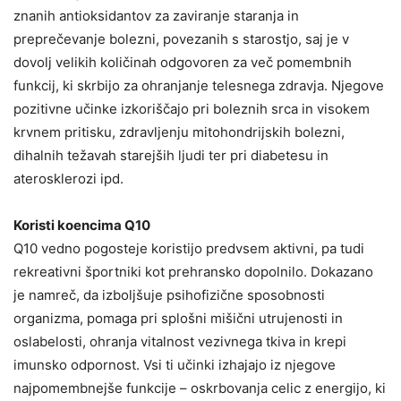
znanih antioksidantov za zaviranje staranja in
preprečevanje bolezni, povezanih s starostjo, saj je v
dovolj velikih količinah odgovoren za več pomembnih
funkcij, ki skrbijo za ohranjanje telesnega zdravja. Njegove
pozitivne učinke izkoriščajo pri boleznih srca in visokem
krvnem pritisku, zdravljenju mitohondrijskih bolezni,
dihalnih težavah starejših ljudi ter pri diabetesu in
aterosklerozi ipd.
Koristi koencima Q10
Q10 vedno pogosteje koristijo predvsem aktivni, pa tudi
rekreativni športniki kot prehransko dopolnilo. Dokazano
je namreč, da izboljšuje psihofizične sposobnosti
organizma, pomaga pri splošni mišični utrujenosti in
oslabelosti, ohranja vitalnost vezivnega tkiva in krepi
imunsko odpornost. Vsi ti učinki izhajajo iz njegove
najpomembnejše funkcije – oskrbovanja celic z energijo, ki