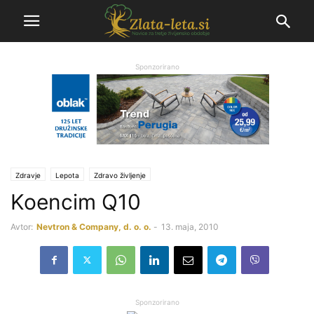
Sponzorirano
Zdravje
Lepota
Zdravo življenje
Koencim Q10
Avtor:
Nevtron & Company, d. o. o.
-
13. maja, 2010
Sponzorirano