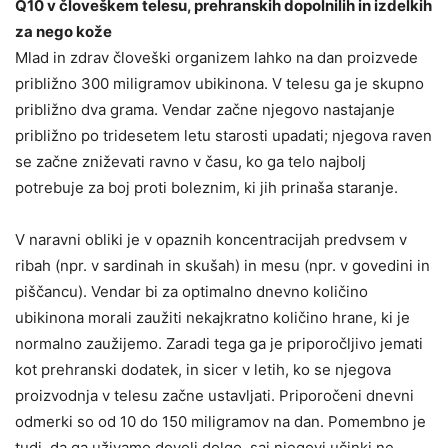
Q10 v človeškem telesu, prehranskih dopolnilih in izdelkih
za nego kože
Mlad in zdrav človeški organizem lahko na dan proizvede
približno 300 miligramov ubikinona. V telesu ga je skupno
približno dva grama. Vendar začne njegovo nastajanje
približno po tridesetem letu starosti upadati; njegova raven
se začne zniževati ravno v času, ko ga telo najbolj
potrebuje za boj proti boleznim, ki jih prinaša staranje.
V naravni obliki je v opaznih koncentracijah predvsem v
ribah (npr. v sardinah in skušah) in mesu (npr. v govedini in
piščancu). Vendar bi za optimalno dnevno količino
ubikinona morali zaužiti nekajkratno količino hrane, ki je
normalno zaužijemo. Zaradi tega ga je priporočljivo jemati
kot prehranski dodatek, in sicer v letih, ko se njegova
proizvodnja v telesu začne ustavljati. Priporočeni dnevni
odmerki so od 10 do 150 miligramov na dan. Pomembno je
tudi, da ga uživamo dovolj dolgo, saj njegovi učinki ne