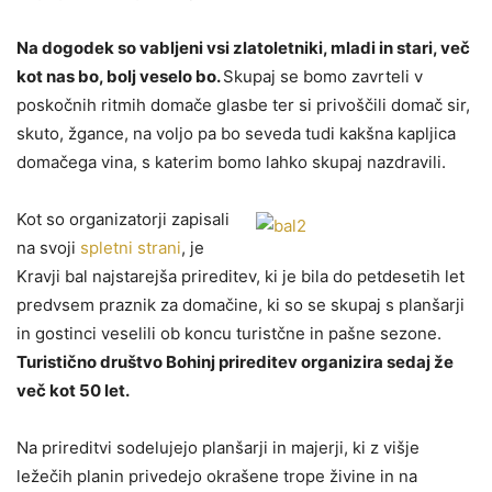
Na dogodek so vabljeni vsi zlatoletniki, mladi in stari, več
kot nas bo, bolj veselo bo.
Skupaj se bomo zavrteli v
poskočnih ritmih domače glasbe ter si privoščili domač sir,
skuto, žgance, na voljo pa bo seveda tudi kakšna kapljica
domačega vina, s katerim bomo lahko skupaj nazdravili.
Kot so organizatorji zapisali
na svoji
spletni strani
, je
Kravji bal najstarejša prireditev, ki je bila do petdesetih let
predvsem praznik za domačine, ki so se skupaj s planšarji
in gostinci veselili ob koncu turistčne in pašne sezone.
Turistično društvo Bohinj prireditev organizira sedaj že
več kot 50 let.
Na prireditvi sodelujejo planšarji in majerji, ki z višje
ležečih planin privedejo okrašene trope živine in na