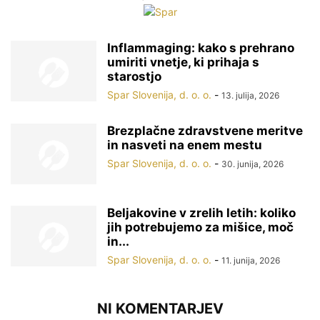
Inflammaging: kako s prehrano
umiriti vnetje, ki prihaja s
starostjo
Spar Slovenija, d. o. o.
-
13. julija, 2026
Brezplačne zdravstvene meritve
in nasveti na enem mestu
Spar Slovenija, d. o. o.
-
30. junija, 2026
Beljakovine v zrelih letih: koliko
jih potrebujemo za mišice, moč
in...
Spar Slovenija, d. o. o.
-
11. junija, 2026
NI KOMENTARJEV