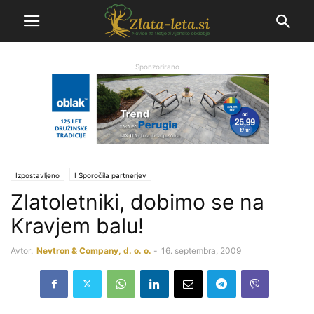
Sponzorirano
Izpostavljeno
Ι Sporočila partnerjev
Zlatoletniki, dobimo se na
Kravjem balu!
Avtor:
Nevtron & Company, d. o. o.
-
16. septembra, 2009