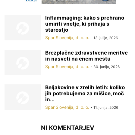
Inflammaging: kako s prehrano
umiriti vnetje, ki prihaja s
starostjo
Spar Slovenija, d. o. o.
-
13. julija, 2026
Brezplačne zdravstvene meritve
in nasveti na enem mestu
Spar Slovenija, d. o. o.
-
30. junija, 2026
Beljakovine v zrelih letih: koliko
jih potrebujemo za mišice, moč
in...
Spar Slovenija, d. o. o.
-
11. junija, 2026
NI KOMENTARJEV