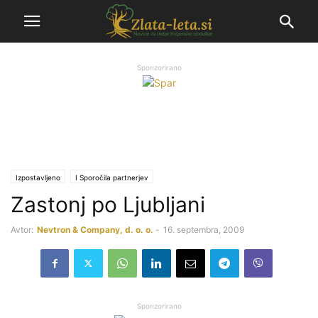
Sponzorirano
Izpostavljeno
Ι Sporočila partnerjev
Zastonj po Ljubljani
Avtor:
Nevtron & Company, d. o. o.
-
16. septembra, 2009
Sponzorirano