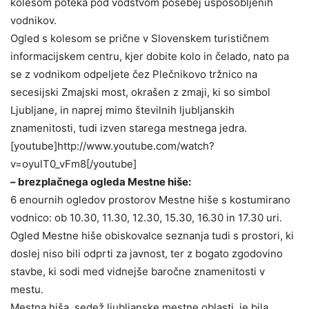
kolesom poteka pod vodstvom posebej usposobljenih
vodnikov.
Ogled s kolesom se prične v Slovenskem turističnem
informacijskem centru, kjer dobite kolo in čelado, nato pa
se z vodnikom odpeljete čez Plečnikovo tržnico na
secesijski Zmajski most, okrašen z zmaji, ki so simbol
Ljubljane, in naprej mimo številnih ljubljanskih
znamenitosti, tudi izven starega mestnega jedra.
[youtube]http://www.youtube.com/watch?
v=oyulT0_vFm8[/youtube]
– brezplačnega ogleda Mestne hiše:
6 enournih ogledov prostorov Mestne hiše s kostumirano
vodnico: ob 10.30, 11.30, 12.30, 15.30, 16.30 in 17.30 uri.
Ogled Mestne hiše obiskovalce seznanja tudi s prostori, ki
doslej niso bili odprti za javnost, ter z bogato zgodovino
stavbe, ki sodi med vidnejše baročne znamenitosti v
mestu.
Mestna hiša, sedež ljubljanske mestne oblasti, je bila