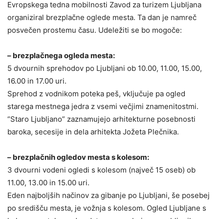
Evropskega tedna mobilnosti Zavod za turizem Ljubljana
organiziral brezplačne oglede mesta. Ta dan je namreč
posvečen prostemu času. Udeležiti se bo mogoče:
– brezplačnega ogleda mesta:
5 dvournih sprehodov po Ljubljani ob 10.00, 11.00, 15.00,
16.00 in 17.00 uri.
Sprehod z vodnikom poteka peš, vključuje pa ogled
starega mestnega jedra z vsemi večjimi znamenitostmi.
“Staro Ljubljano” zaznamujejo arhitekturne posebnosti
baroka, secesije in dela arhitekta Jožeta Plečnika.
– brezplačnih ogledov mesta s kolesom:
3 dvourni vodeni ogledi s kolesom (največ 15 oseb) ob
11.00, 13.00 in 15.00 uri.
Eden najboljših načinov za gibanje po Ljubljani, še posebej
po središču mesta, je vožnja s kolesom. Ogled Ljubljane s