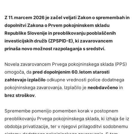
Z 11. marcem 2026 je začel veljati Zakon o spremembah in
dopolnitvi Zakona o Prvem pokojninskem skladu
Republike Slovenije in preoblikovanju pooblaščenih
investicijskih družb (ZPSPID-E), ki zavarovancem
prinaša novo možnost razpolaganja s sredstvi.
Novela zavarovancem Prvega pokojninskega sklada (PPS)
omogoča, da
pred dopolnjenim 60. letom starosti
zahtevajo izplačilo
odkupne vrednosti police dodatnega
pokojninskega zavarovanja. Izplačilo je
neobdavčeno
in
brez stroškov
.
Spremembe pomenijo pomemben korak v postopnem
preoblikovanju Prvega pokojninskega sklada, ki izhaja še iz
obdobja privatizacije, ter v njegovi prilagoditvi sodobnemu