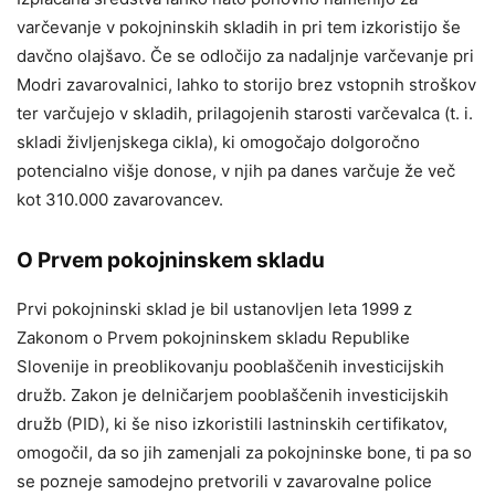
varčevanje v pokojninskih skladih in pri tem izkoristijo še
davčno olajšavo. Če se odločijo za nadaljnje varčevanje pri
Modri zavarovalnici, lahko to storijo brez vstopnih stroškov
ter varčujejo v skladih, prilagojenih starosti varčevalca (t. i.
skladi življenjskega cikla), ki omogočajo dolgoročno
potencialno višje
donose, v njih pa danes varčuje že več
kot 310.000 zavarovancev.
O Prvem pokojninskem skladu
Prvi pokojninski sklad je bil ustanovljen leta 1999 z
Zakonom o Prvem pokojninskem skladu Republike
Slovenije in preoblikovanju pooblaščenih investicijskih
družb. Zakon je delničarjem pooblaščenih investicijskih
družb (PID), ki še niso izkoristili lastninskih certifikatov,
omogočil, da so jih zamenjali za pokojninske bone, ti pa so
se pozneje samodejno pretvorili v zavarovalne police