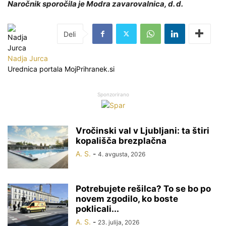
Naročnik sporočila je Modra zavarovalnica, d. d.
Nadja Jurca
Urednica portala MojPrihranek.si
Sponzorirano
Vročinski val v Ljubljani: ta štiri
kopališča brezplačna
A. S.
-
4. avgusta, 2026
Potrebujete rešilca? To se bo po
novem zgodilo, ko boste
poklicali...
A. S.
-
23. julija, 2026