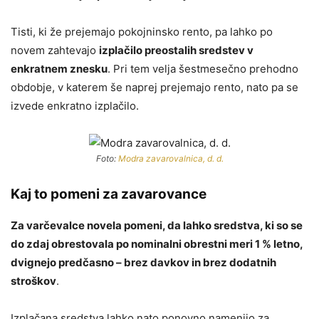
Tisti, ki že prejemajo pokojninsko rento, pa lahko po
novem zahtevajo
izplačilo preostalih sredstev v
enkratnem znesku
. Pri tem velja šestmesečno prehodno
obdobje, v katerem še naprej prejemajo rento, nato pa se
izvede enkratno izplačilo.
Foto:
Modra zavarovalnica, d. d.
Kaj to pomeni za zavarovance
Za varčevalce novela pomeni, da lahko sredstva, ki so se
do zdaj obrestovala po nominalni obrestni meri 1 % letno,
dvignejo predčasno – brez davkov in brez dodatnih
stroškov
.
Izplačana sredstva lahko nato ponovno namenijo za