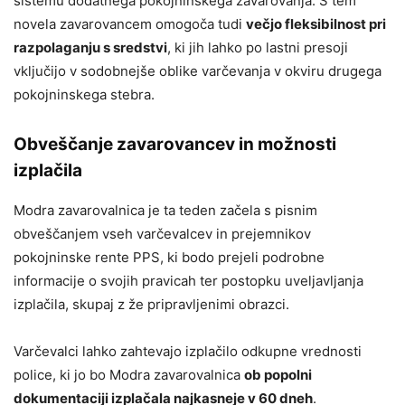
sistemu dodatnega pokojninskega zavarovanja. S tem
novela zavarovancem omogoča tudi
večjo fleksibilnost pri
razpolaganju s sredstvi
, ki jih lahko po lastni presoji
vključijo v sodobnejše oblike varčevanja v okviru drugega
pokojninskega stebra.
Obveščanje zavarovancev in možnosti
izplačila
Modra zavarovalnica je ta teden začela s pisnim
obveščanjem vseh varčevalcev in prejemnikov
pokojninske rente PPS, ki bodo prejeli podrobne
informacije o svojih pravicah ter postopku uveljavljanja
izplačila, skupaj z že pripravljenimi obrazci.
Varčevalci lahko zahtevajo izplačilo odkupne vrednosti
police, ki jo bo Modra zavarovalnica
ob popolni
dokumentaciji izplačala najkasneje v 60 dneh
.