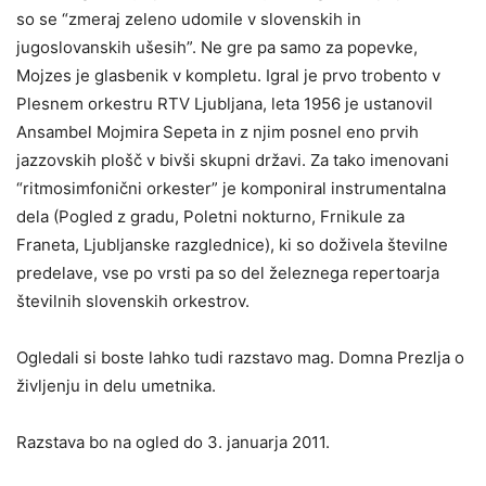
so se “zmeraj zeleno udomile v slovenskih in
jugoslovanskih ušesih”. Ne gre pa samo za popevke,
Mojzes je glasbenik v kompletu. Igral je prvo trobento v
Plesnem orkestru RTV Ljubljana, leta 1956 je ustanovil
Ansambel Mojmira Sepeta in z njim posnel eno prvih
jazzovskih plošč v bivši skupni državi. Za tako imenovani
“ritmosimfonični orkester” je komponiral instrumentalna
dela (Pogled z gradu, Poletni nokturno, Frnikule za
Franeta, Ljubljanske razglednice), ki so doživela številne
predelave, vse po vrsti pa so del železnega repertoarja
številnih slovenskih orkestrov.
Ogledali si boste lahko tudi razstavo mag. Domna Prezlja o
življenju in delu umetnika.
Razstava bo na ogled do 3. januarja 2011.