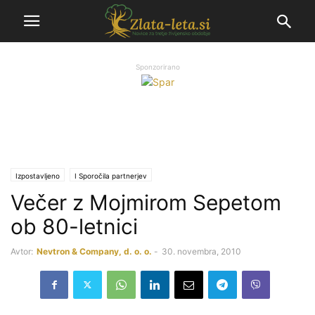
Sponzorirano
Izpostavljeno
Ι Sporočila partnerjev
Večer z Mojmirom Sepetom
ob 80-letnici
Avtor:
Nevtron & Company, d. o. o.
-
30. novembra, 2010