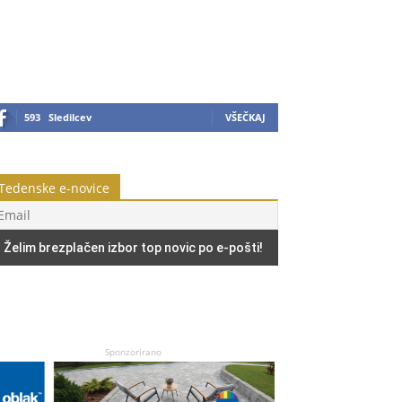
593
Sledilcev
VŠEČKAJ
Tedenske e-novice
Sponzorirano