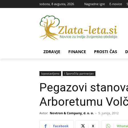
sobota, 8 avgusta, 2026
Nagradne igre
E-novice
ZDRAVJE
FINANCE
PROSTI ČAS
D
Izpostavljeno
Ι Sporočila partnerjev
Pegazovi stanova
Arboretumu Volč
Avtor:
Nevtron & Company, d. o. o.
-
5. junija, 2012
Facebook
X
Whats