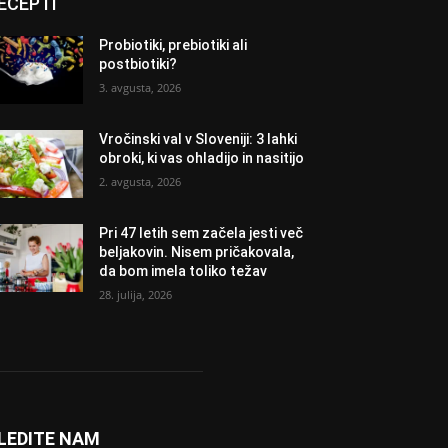
ECEPTI
Probiotiki, prebiotiki ali
postbiotiki?
3. avgusta, 2026
Vročinski val v Sloveniji: 3 lahki
obroki, ki vas ohladijo in nasitijo
2. avgusta, 2026
Pri 47 letih sem začela jesti več
beljakovin. Nisem pričakovala,
da bom imela toliko težav
28. julija, 2026
LEDITE NAM