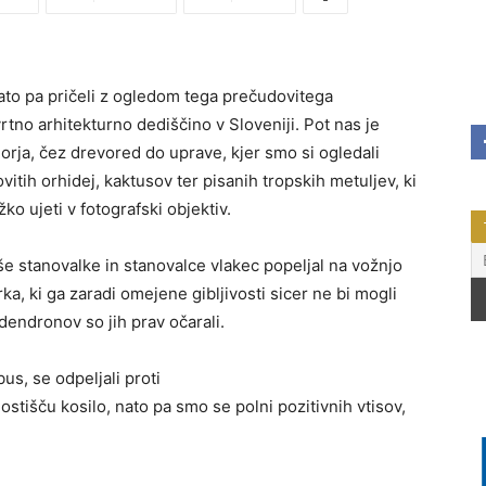
nato pa pričeli z ogledom tega prečudovitega
no arhitekturno dediščino v Sloveniji. Pot nas je
orja, čez drevored do uprave, kjer smo si ogledali
itih orhidej, kaktusov ter pisanih tropskih metuljev, ki
žko ujeti v fotografski objektiv.
e stanovalke in stanovalce vlakec popeljal na vožnjo
ka, ki ga zaradi omejene gibljivosti sicer ne bi mogli
odendronov so jih prav očarali.
us, se odpeljali proti
gostišču kosilo, nato pa smo se polni pozitivnih vtisov,