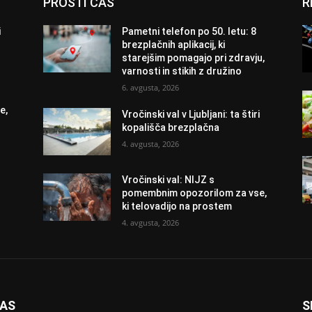
PROSTI ČAS
R
i
Pametni telefon po 50. letu: 8
brezplačnih aplikacij, ki
starejšim pomagajo pri zdravju,
varnosti in stikih z družino
6. avgusta, 2026
e,
Vročinski val v Ljubljani: ta štiri
kopališča brezplačna
4. avgusta, 2026
Vročinski val: NIJZ s
pomembnim opozorilom za vse,
ki telovadijo na prostem
4. avgusta, 2026
NAS
S