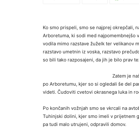
Ko smo prispeli, smo se najprej okrepčali, 
Arboretuma, ki sodi med najpomembnejšo vrt
vodila mimo razstave žuželk ter velikanov m
razstavo umetnin iz voska, razstavo prečudov
so bili tako razposajeni, da jih je bilo prav te
Zatem je naš
po Arboretumu, kjer so si ogledali še del par
videti. Čudoviti cvetovi okrasnega luka in r
Po končanih vožnjah smo se vkrcali na avtob
Tuhinjski dolini, kjer smo imeli v prijetnem 
pa tudi malo utrujeni, odpravili domov.