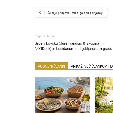
Če ti je prispevek všeč, ga deli s prijatelji
Prejšnji članek
Srce v kovčku (Jure Ivanušič & skupina
NORDunk) in Lucidarium na Ljubljanskem gradu
PODOBNI ČLANKI
PRIKAŽI VEČ ČLANKOV T