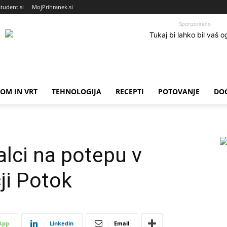
Student.si
MojPrihranek.si
Sponzorirano
OM IN VRT
TEHNOLOGIJA
RECEPTI
POTOVANJE
DO
lci na potepu v
ji Potok
App
Linkedin
Email