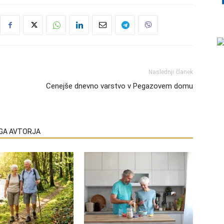
Naslednji članek
Cenejše dnevno varstvo v Pegazovem domu
EGA AVTORJA