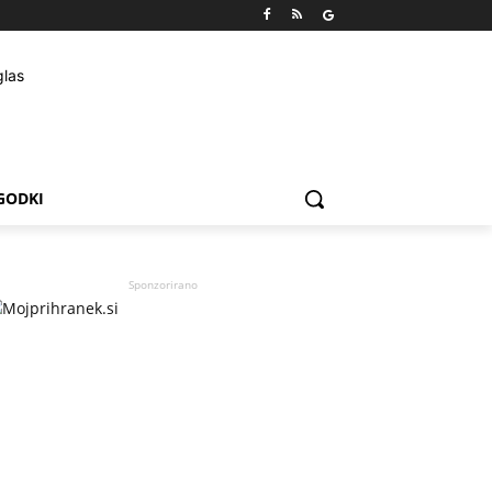
GODKI
Sponzorirano