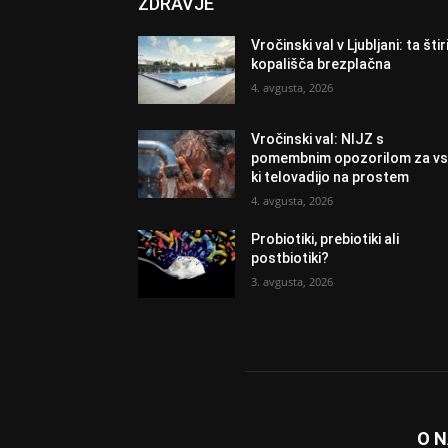
ZDRAVJE
Vročinski val v Ljubljani: ta štir
kopališča brezplačna
4. avgusta, 2026
Vročinski val: NIJZ s
pomembnim opozorilom za vs
ki telovadijo na prostem
4. avgusta, 2026
Probiotiki, prebiotiki ali
postbiotiki?
3. avgusta, 2026
O 