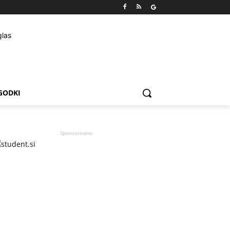
GODKI
Sponzorirano