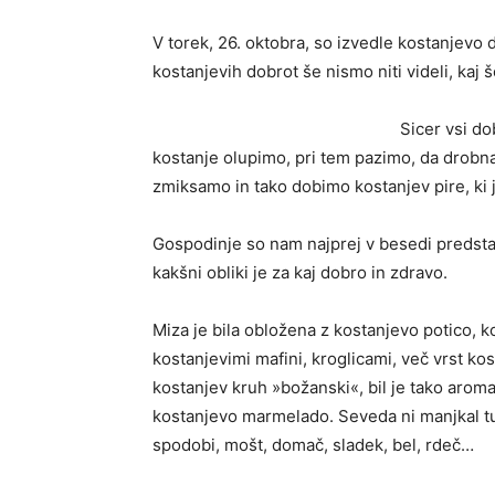
V torek, 26. oktobra, so izvedle kostanjevo de
kostanjevih dobrot še nismo niti videli, kaj š
Sicer vsi d
kostanje olupimo, pri tem pazimo, da drobn
zmiksamo in tako dobimo kostanjev pire, ki j
Gospodinje so nam najprej v besedi predsta
kakšni obliki je za kaj dobro in zdravo.
Miza je bila obložena z kostanjevo potico, k
kostanjevimi mafini, kroglicami, več vrst ko
kostanjev kruh »božanski«, bil je tako aro
kostanjevo marmelado. Seveda ni manjkal tu
spodobi, mošt, domač, sladek, bel, rdeč…