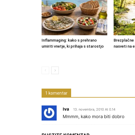
Inflammaging: kako s prehrano
Brezplačne 
umiriti vnetje, ki prihaja s starostjo
nasveti na
1 komentar
Iva
13. novembra, 2010 At 0.14
Mmmm, kako mora biti dobro