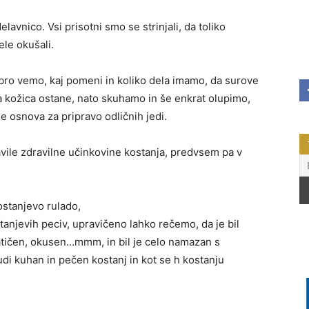
lavnico. Vsi prisotni smo se strinjali, da toliko
ele okušali.
obro vemo, kaj pomeni in koliko dela imamo, da surove
a kožica ostane, nato skuhamo in še enkrat olupimo,
e osnova za pripravo odličnih jedi.
vile zdravilne učinkovine kostanja, predvsem pa v
ostanjevo rulado,
stanjevih peciv, upravičeno lahko rečemo, da je bil
matičen, okusen…mmm, in bil je celo namazan s
di kuhan in pečen kostanj in kot se h kostanju