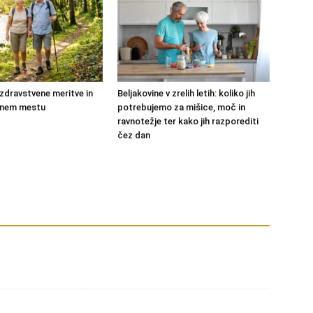
zdravstvene meritve in
Beljakovine v zrelih letih: koliko jih
 enem mestu
potrebujemo za mišice, moč in
ravnotežje ter kako jih razporediti
čez dan