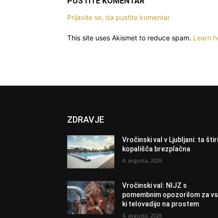
PUSTITE KOMENTAR
Prijavite se, da pustite komentar
This site uses Akismet to reduce spam.
Learn h
ZDRAVJE
Vročinski val v Ljubljani: ta štir
kopališča brezplačna
4. avgusta, 2026
Vročinski val: NIJZ s
pomembnim opozorilom za vs
ki telovadijo na prostem
4. avgusta, 2026