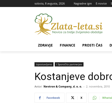
sobota, 8 avgusta, 2026
Nagradne igre
E-novice
ZDRAVJE
FINANCE
PROSTI ČAS
D
Izpostavljeno
Ι Sporočila partnerjev
Kostanjeve dobrot
Avtor:
Nevtron & Company, d. o. o.
-
2. novembra, 2010
Facebook
X
Whats