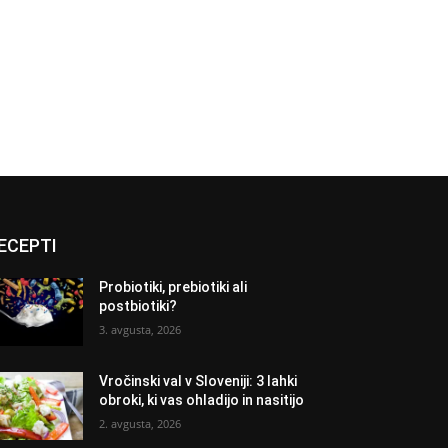
ECEPTI
Probiotiki, prebiotiki ali
postbiotiki?
3. avgusta, 2026
Vročinski val v Sloveniji: 3 lahki
obroki, ki vas ohladijo in nasitijo
2. avgusta, 2026