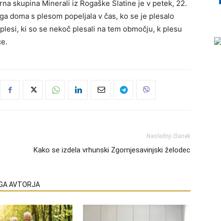
a skupina Minerali iz Rogaške Slatine je v petek, 22.
a doma s plesom popeljala v čas, ko se je plesalo
plesi, ki so se nekoč plesali na tem območju, k plesu
ce.
Naslednji članek
Kako se izdela vrhunski Zgornjesavinjski želodec
EGA AVTORJA