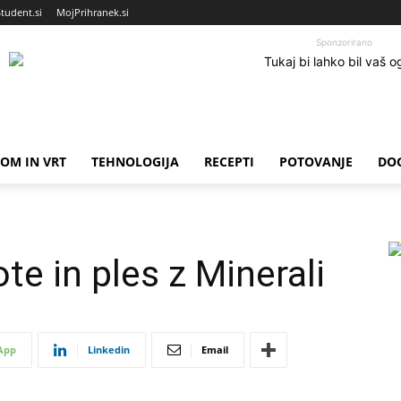
Student.si
MojPrihranek.si
Sponzorirano
OM IN VRT
TEHNOLOGIJA
RECEPTI
POTOVANJE
DO
e in ples z Minerali
App
Linkedin
Email