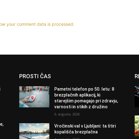
ow your comment data is processed.
PROSTI ČAS
R
i
Pametni telefon po 50. letu: 8
brezplačnih aplikacij, ki
starejšim pomagajo pri zdravju,
varnosti in stikih z družino
6. avgusta, 2026
e,
Vročinski val v Ljubljani: ta štiri
kopališča brezplačna