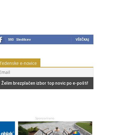
593
Sledilcev
VŠEČKAJ
Tedenske e-novice
Sponzorirano