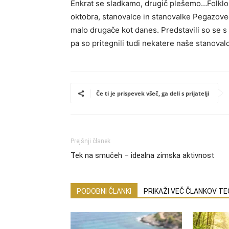
Enkrat se sladkamo, drugič plešemo…Folklorn
oktobra, stanovalce in stanovalke Pegazoveg
malo drugače kot danes. Predstavili so se s 
pa so pritegnili tudi nekatere naše stanoval
Če ti je prispevek všeč, ga deli s prijatelji
Prejšnji članek
Tek na smučeh – idealna zimska aktivnost
PODOBNI ČLANKI
PRIKAŽI VEČ ČLANKOV T