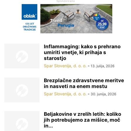
Sponzorirano
Inflammaging: kako s prehrano
umiriti vnetje, ki prihaja s
starostjo
Spar Slovenija, d. o. o.
-
13. julija, 2026
Brezplačne zdravstvene meritve
in nasveti na enem mestu
Spar Slovenija, d. o. o.
-
30. junija, 2026
Beljakovine v zrelih letih: koliko
jih potrebujemo za mišice, moč
in...