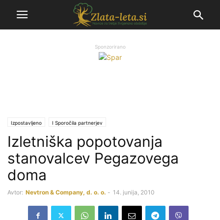
Sponzorirano
Izpostavljeno
Ι Sporočila partnerjev
Izletniška popotovanja
stanovalcev Pegazovega
doma
Avtor:
Nevtron & Company, d. o. o.
-
14. junija, 2010