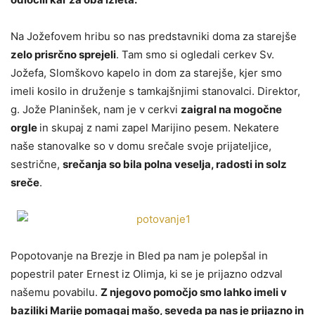
Na Jožefovem hribu so nas predstavniki doma za starejše
zelo prisrčno sprejeli
. Tam smo si ogledali cerkev Sv.
Jožefa, Slomškovo kapelo in dom za starejše, kjer smo
imeli kosilo in druženje s tamkajšnjimi stanovalci. Direktor,
g. Jože Planinšek, nam je v cerkvi
zaigral na mogočne
orgle
in skupaj z nami zapel Marijino pesem. Nekatere
naše stanovalke so v domu srečale svoje prijateljice,
sestrične,
srečanja so bila polna veselja, radosti in solz
sreče
.
Popotovanje na Brezje in Bled pa nam je polepšal in
popestril pater Ernest iz Olimja, ki se je prijazno odzval
našemu povabilu.
Z njegovo pomočjo smo lahko imeli v
baziliki Marije pomagaj mašo, seveda pa nas je prijazno in