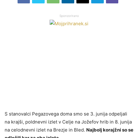
Sponzorirano
S stanovalci Pegazovega doma smo se 3. junija odpeljali
na krajši, poldnevni izlet v Celje na Jožefov hrib in 8. junija
na celodnevni izlet na Brezje in Bled.
Najbolj korajžni so se
odločili kar za oba izleta.