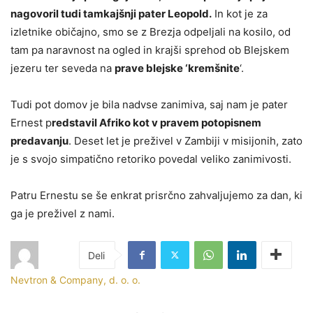
nagovoril tudi tamkajšnji pater Leopold.
In kot je za
izletnike običajno, smo se z Brezja odpeljali na kosilo, od
tam pa naravnost na ogled in krajši sprehod ob Blejskem
jezeru ter seveda na
prave blejske ‘kremšnite
‘.
Tudi pot domov je bila nadvse zanimiva, saj nam je pater
Ernest p
redstavil Afriko kot v pravem potopisnem
predavanju
. Deset let je preživel v Zambiji v misijonih, zato
je s svojo simpatično retoriko povedal veliko zanimivosti.
Patru Ernestu se še enkrat prisrčno zahvaljujemo za dan, ki
ga je preživel z nami.
Nevtron & Company, d. o. o.