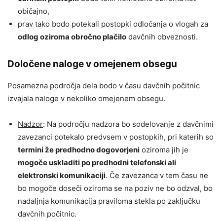
običajno,
prav tako bodo potekali postopki odločanja o vlogah za
odlog oziroma obročno plačilo
davčnih obveznosti.
Določene naloge v omejenem obsegu
Posamezna področja dela bodo v času davčnih počitnic
izvajala naloge v nekoliko omejenem obsegu.
Nadzor
: Na področju nadzora bo sodelovanje z davčnimi
zavezanci potekalo predvsem v postopkih, pri katerih so
termini že predhodno dogovorjeni
oziroma jih je
mogoče uskladiti po predhodni telefonski ali
elektronski komunikaciji
. Če zavezanca v tem času ne
bo mogoče doseči oziroma se na poziv ne bo odzval, bo
nadaljnja komunikacija praviloma stekla po zaključku
davčnih počitnic.