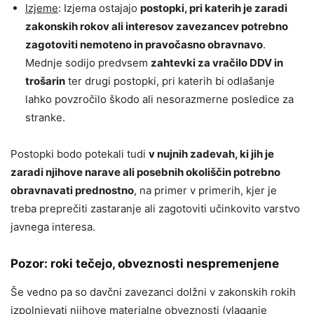
Izjeme
: Izjema ostajajo
postopki, pri katerih je zaradi
zakonskih rokov ali interesov zavezancev potrebno
zagotoviti nemoteno in pravočasno obravnavo
.
Mednje sodijo predvsem
zahtevki za vračilo DDV in
trošarin
ter drugi postopki, pri katerih bi odlašanje
lahko povzročilo škodo ali nesorazmerne posledice za
stranke.
Postopki bodo potekali tudi
v nujnih zadevah, ki jih je
zaradi njihove narave ali posebnih okoliščin potrebno
obravnavati prednostno
, na primer v primerih, kjer je
treba preprečiti zastaranje ali zagotoviti učinkovito varstvo
javnega interesa.
Pozor: roki tečejo, obveznosti nespremenjene
Še vedno pa so davčni zavezanci dolžni v zakonskih rokih
izpolnjevati njihove materialne obveznosti (vlaganje