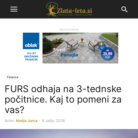
Sponzorirano
Finance
FURS odhaja na 3-tednske
počitnice. Kaj to pomeni za
vas?
Avtor:
Nadja Jurca
-
6. julija, 2026