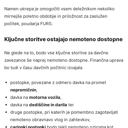
Namen ukrepa je omogočiti vsem deležnikom nekoliko
mirnejše poletno obdobje in priložnost za zaslužen
počitek, poudarja FURS.
Ključne storitve ostajajo nemoteno dostopne
Ne glede na to, bodo vse ključne storitve za davčne
zavezance še naprej nemoteno dostopne. Finančna uprava
bo tudi v času davčnih počitnic izvajala
postopke, povezane z odmero davka na promet
nepremičnin
,
davka na
motorna vozila
,
davka na
dediščine in darila
ter
druge postopke, pri katerih je pomembno zagotavljati
nemoteno obravnavo vlog in zahtevkov,
carinski postopki
bodo tekli nemoteno oziroma kot