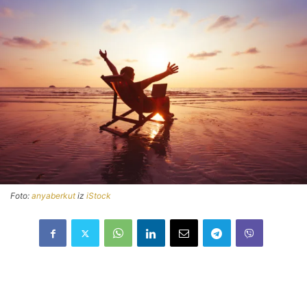
Foto:
anyaberkut
iz
iStock