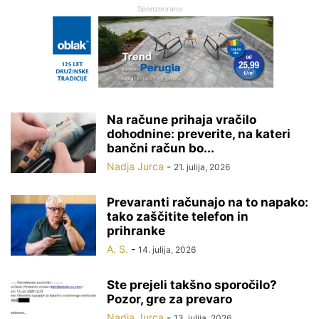
Sponzorirano
Na račune prihaja vračilo
dohodnine: preverite, na kateri
bančni račun bo...
Nadja Jurca
-
21. julija, 2026
Prevaranti računajo na to napako:
tako zaščitite telefon in
prihranke
A. S.
-
14. julija, 2026
Ste prejeli takšno sporočilo?
Pozor, gre za prevaro
Nadja Jurca
-
13. julija, 2026