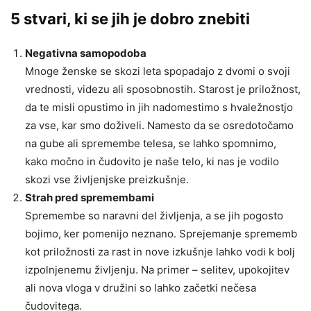
5 stvari, ki se jih je dobro znebiti
Negativna samopodoba
Mnoge ženske se skozi leta spopadajo z dvomi o svoji
vrednosti, videzu ali sposobnostih. Starost je priložnost,
da te misli opustimo in jih nadomestimo s hvaležnostjo
za vse, kar smo doživeli. Namesto da se osredotočamo
na gube ali spremembe telesa, se lahko spomnimo,
kako močno in čudovito je naše telo, ki nas je vodilo
skozi vse življenjske preizkušnje.
Strah pred spremembami
Spremembe so naravni del življenja, a se jih pogosto
bojimo, ker pomenijo neznano. Sprejemanje sprememb
kot priložnosti za rast in nove izkušnje lahko vodi k bolj
izpolnjenemu življenju. Na primer – selitev, upokojitev
ali nova vloga v družini so lahko začetki nečesa
čudovitega.