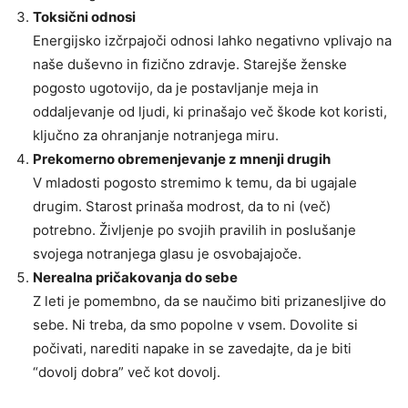
Toksični odnosi
Energijsko izčrpajoči odnosi lahko negativno vplivajo na
naše duševno in fizično zdravje. Starejše ženske
pogosto ugotovijo, da je postavljanje meja in
oddaljevanje od ljudi, ki prinašajo več škode kot koristi,
ključno za ohranjanje notranjega miru.
Prekomerno obremenjevanje z mnenji drugih
V mladosti pogosto stremimo k temu, da bi ugajale
drugim. Starost prinaša modrost, da to ni (več)
potrebno. Življenje po svojih pravilih in poslušanje
svojega notranjega glasu je osvobajajoče.
Nerealna pričakovanja do sebe
Z leti je pomembno, da se naučimo biti prizanesljive do
sebe. Ni treba, da smo popolne v vsem. Dovolite si
počivati, narediti napake in se zavedajte, da je biti
“dovolj dobra” več kot dovolj.