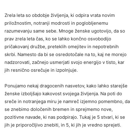
Zrela leta so obdobje življenja, ki odpira vrata novim
priložnostim, notranji modrosti in poglobljenemu
razumevanju same sebe. Mnoge ženske ugotovijo, da so
prav zrela leta čas, ko se lahko končno osvobodijo
pričakovanj družbe, preteklih omejitev in nepotrebnih
skrbi. Namesto da bi se osredotočale na to, kaj ne morejo
nadzorovati, začnejo usmerjati svojo energijo v tisto, kar
jih resnično osrečuje in izpolnjuje.
Ponujamo nekaj dragocenih nasvetov, kako lahko starejše
ženske izboljšajo kakovost svojega življenja. Na poti do
sreče in notranjega miru je namreč izjemno pomembno, da
se znebimo določenih bremen in sprejmemo nove,
pozitivne navade, ki nas podpirajo. Tukaj je 5 stvari, ki se
jih je priporočljivo znebiti, in 5, ki jih je vredno sprejeti.