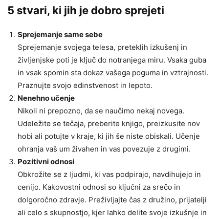
5 stvari, ki jih je dobro sprejeti
Sprejemanje same sebe
Sprejemanje svojega telesa, preteklih izkušenj in
življenjske poti je ključ do notranjega miru. Vsaka guba
in vsak spomin sta dokaz vašega poguma in vztrajnosti.
Praznujte svojo edinstvenost in lepoto.
Nenehno učenje
Nikoli ni prepozno, da se naučimo nekaj novega.
Udeležite se tečaja, preberite knjigo, preizkusite nov
hobi ali potujte v kraje, ki jih še niste obiskali. Učenje
ohranja vaš um živahen in vas povezuje z drugimi.
Pozitivni odnosi
Obkrožite se z ljudmi, ki vas podpirajo, navdihujejo in
cenijo. Kakovostni odnosi so ključni za srečo in
dolgoročno zdravje. Preživljajte čas z družino, prijatelji
ali celo s skupnostjo, kjer lahko delite svoje izkušnje in