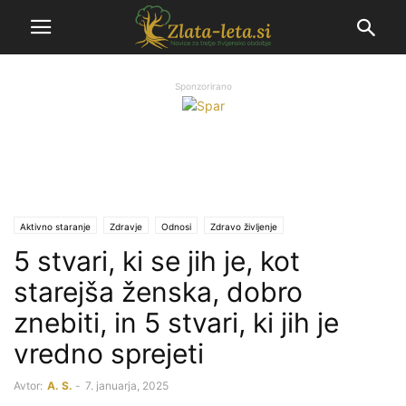
Sponzorirano
Aktivno staranje
Zdravje
Odnosi
Zdravo življenje
5 stvari, ki se jih je, kot
starejša ženska, dobro
znebiti, in 5 stvari, ki jih je
vredno sprejeti
Avtor:
A. S.
-
7. januarja, 2025