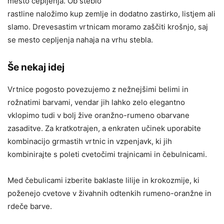
mesto cepljenja. Ob steblo
rastline naložimo kup zemlje in dodatno zastirko, listjem ali
slamo. Drevesastim vrtnicam moramo zaščiti krošnjo, saj
se mesto cepljenja nahaja na vrhu stebla.
Še nekaj idej
Vrtnice pogosto povezujemo z nežnejšimi belimi in
rožnatimi barvami, vendar jih lahko zelo elegantno
vklopimo tudi v bolj žive oranžno-rumeno obarvane
zasaditve. Za kratkotrajen, a enkraten učinek uporabite
kombinacijo grmastih vrtnic in vzpenjavk, ki jih
kombinirajte s poleti cvetočimi trajnicami in čebulnicami.
Med čebulicami izberite baklaste lilije in krokozmije, ki
poženejo cvetove v živahnih odtenkih rumeno-oranžne in
rdeče barve.