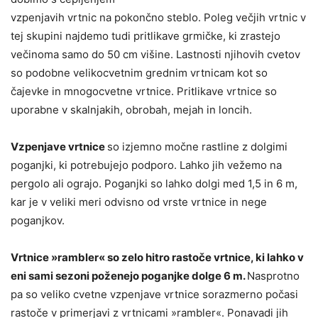
vzpenjavih vrtnic na pokončno steblo. Poleg večjih vrtnic v
tej skupini najdemo tudi pritlikave grmičke, ki zrastejo
večinoma samo do 50 cm višine. Lastnosti njihovih cvetov
so podobne velikocvetnim grednim vrtnicam kot so
čajevke in mnogocvetne vrtnice. Pritlikave vrtnice so
uporabne v skalnjakih, obrobah, mejah in loncih.
Vzpenjave vrtnice
so izjemno močne rastline z dolgimi
poganjki, ki potrebujejo podporo. Lahko jih vežemo na
pergolo ali ograjo. Poganjki so lahko dolgi med 1,5 in 6 m,
kar je v veliki meri odvisno od vrste vrtnice in nege
poganjkov.
Vrtnice »rambler« so zelo hitro rastoče vrtnice, ki lahko v
eni sami sezoni poženejo poganjke dolge 6 m.
Nasprotno
pa so veliko cvetne vzpenjave vrtnice sorazmerno počasi
rastoče v primerjavi z vrtnicami »rambler«. Ponavadi jih