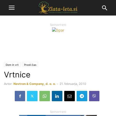
Sponzorirano
Dom in vrt
Prosti čas
Vrtnice
Avtor:
Nevtron & Company, d. o. o.
-
21. februarja, 2010
Sponzorirano