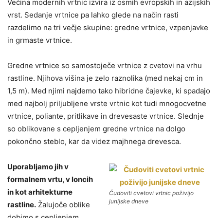
Večina modernih vrtnic izvira iz osmih evropskih in azijskih
vrst. Sedanje vrtnice pa lahko glede na način rasti
razdelimo na tri večje skupine: gredne vrtnice, vzpenjavke
in grmaste vrtnice.
Gredne vrtnice so samostoječe vrtnice z cvetovi na vrhu
rastline. Njihova višina je zelo raznolika (med nekaj cm in
1,5 m). Med njimi najdemo tako hibridne čajevke, ki spadajo
med najbolj priljubljene vrste vrtnic kot tudi mnogocvetne
vrtnice, poliante, pritlikave in drevesaste vrtnice. Slednje
so oblikovane s cepljenjem gredne vrtnice na dolgo
pokončno steblo, kar da videz majhnega drevesca.
Uporabljamo jih v
formalnem vrtu, v loncih
in kot arhitekturne
Čudoviti cvetovi vrtnic poživijo
junijske dneve
rastline.
Žalujoče oblike
dobimo s cepljenjem