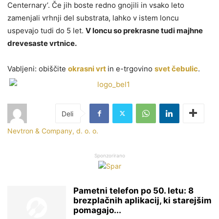
Centernary’. Če jih boste redno gnojili in vsako leto
zamenjali vrhnji del substrata, lahko v istem loncu
uspevajo tudi do 5 let.
V loncu so prekrasne tudi majhne
drevesaste vrtnice.
Vabljeni: obiščite
okrasni vrt
in e-trgovino
svet čebulic
.
Nevtron & Company, d. o. o.
Sponzorirano
Pametni telefon po 50. letu: 8
brezplačnih aplikacij, ki starejšim
pomagajo...