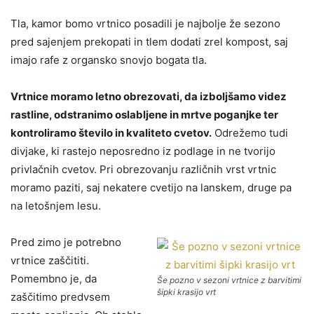
Tla, kamor bomo vrtnico posadili je najbolje že sezono
pred sajenjem prekopati in tlem dodati zrel kompost, saj
imajo rafe z organsko snovjo bogata tla.
Vrtnice moramo letno obrezovati, da izboljšamo videz
rastline, odstranimo oslabljene in mrtve poganjke ter
kontroliramo število in kvaliteto cvetov.
Odrežemo tudi
divjake, ki rastejo neposredno iz podlage in ne tvorijo
privlačnih cvetov. Pri obrezovanju različnih vrst vrtnic
moramo paziti, saj nekatere cvetijo na lanskem, druge pa
na letošnjem lesu.
Pred zimo je potrebno
vrtnice zaščititi.
Pomembno je, da
Še pozno v sezoni vrtnice z barvitimi
šipki krasijo vrt
zaščitimo predvsem