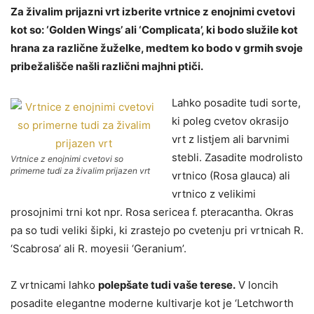
Za živalim prijazni vrt izberite vrtnice z enojnimi cvetovi
kot so: ‘Golden Wings’ ali ‘Complicata’, ki bodo služile kot
hrana za različne žuželke, medtem ko bodo v grmih svoje
pribežališče našli različni majhni ptiči.
Lahko posadite tudi sorte,
ki poleg cvetov okrasijo
vrt z listjem ali barvnimi
stebli. Zasadite modrolisto
Vrtnice z enojnimi cvetovi so
primerne tudi za živalim prijazen vrt
vrtnico (Rosa glauca) ali
vrtnico z velikimi
prosojnimi trni kot npr. Rosa sericea f. pteracantha. Okras
pa so tudi veliki šipki, ki zrastejo po cvetenju pri vrtnicah R.
‘Scabrosa’ ali R. moyesii ‘Geranium’.
Z vrtnicami lahko
polepšate tudi vaše terese.
V loncih
posadite elegantne moderne kultivarje kot je ‘Letchworth