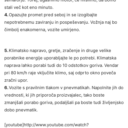
stali več kot eno minuto.
4.
Opazujte promet pred seboj in se izogibajte
nepotrebnemu zaviranju in pospeševanju. Vožnja naj bo
čimbolj enakomerna, vozite umirjeno.
5.
Klimatsko napravo, gretje, zračenje in druge velike
porabnike energije uporabljajte le po potrebi. Klimatska
naprava lahko porabi tudi do 10 odstotkov goriva. Vendar
pri 80 km/h raje vključite klimo, saj odprto okno poveča
zračni upor.
6.
Vozite s pravilnim tlakom v pnevmatikah. Napolnite jih do
vrednosti, ki jih priporoča proizvajalec, tako boste
zmanjšali porabo goriva, podaljšali pa boste tudi življenjsko
dobo pnevmatik.
[youtube]http://www.youtube.com/watch?