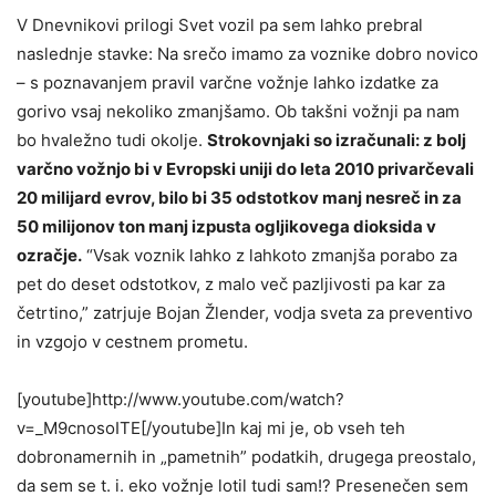
V Dnevnikovi prilogi Svet vozil pa sem lahko prebral
naslednje stavke: Na srečo imamo za voznike dobro novico
– s poznavanjem pravil varčne vožnje lahko izdatke za
gorivo vsaj nekoliko zmanjšamo. Ob takšni vožnji pa nam
bo hvaležno tudi okolje.
Strokovnjaki so izračunali: z bolj
varčno vožnjo bi v Evropski uniji do leta 2010 privarčevali
20 milijard evrov, bilo bi 35 odstotkov manj nesreč in za
50 milijonov ton manj izpusta ogljikovega dioksida v
ozračje.
“Vsak voznik lahko z lahkoto zmanjša porabo za
pet do deset odstotkov, z malo več pazljivosti pa kar za
četrtino,” zatrjuje Bojan Žlender, vodja sveta za preventivo
in vzgojo v cestnem prometu.
[youtube]http://www.youtube.com/watch?
v=_M9cnosoITE[/youtube]In kaj mi je, ob vseh teh
dobronamernih in „pametnih” podatkih, drugega preostalo,
da sem se t. i. eko vožnje lotil tudi sam!? Presenečen sem