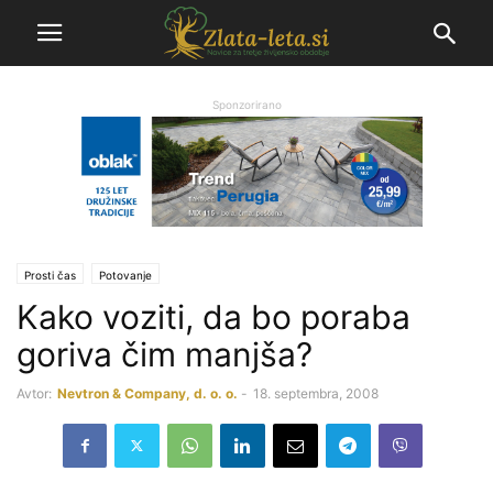
Sponzorirano
Prosti čas
Potovanje
Kako voziti, da bo poraba
goriva čim manjša?
Avtor:
Nevtron & Company, d. o. o.
-
18. septembra, 2008