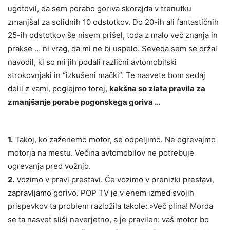
ugotovil, da sem porabo goriva skorajda v trenutku
zmanjšal za solidnih 10 odstotkov. Do 20-ih ali fantastičnih
25-ih odstotkov še nisem prišel, toda z malo več znanja in
prakse … ni vrag, da mi ne bi uspelo. Seveda sem se držal
navodil, ki so mi jih podali različni avtomobilski
strokovnjaki in “izkušeni mački”. Te nasvete bom sedaj
delil z vami, poglejmo torej,
kakšna so zlata pravila za
zmanjšanje porabe pogonskega goriva …
1.
Takoj, ko zaženemo motor, se odpeljimo. Ne ogrevajmo
motorja na mestu. Večina avtomobilov ne potrebuje
ogrevanja pred vožnjo.
2.
Vozimo v pravi prestavi. Če vozimo v prenizki prestavi,
zapravljamo gorivo. POP TV je v enem izmed svojih
prispevkov ta problem razložila takole: »Več plina! Morda
se ta nasvet sliši neverjetno, a je pravilen: vaš motor bo