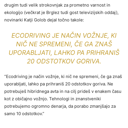
drugim tudi velik strokovnjak za prometno varnost in
ekologijo (večkrat je Brglez tudi gost televizijskih oddaj),
novinarki Katji Golob dejal točno takole:
ECODRIVING JE NAČIN VOŽNJE, KI
NIČ NE SPREMENI, ČE GA ZNAŠ
UPORABLJATI, LAHKO PA PRIHRANIŠ
20 ODSTOTKOV GORIVA.
“Ecodriving je način vožnje, ki nič ne spremeni, če ga znaš
uporabljati, lahko pa prihraniš 20 odstotkov goriva. Ne
potrebuješ hibridnega avta in na cilj prideš v enakem času
kot z običajno vožnjo. Tehnologi in znanstveniki
potrebujemo ogromno denarja, da porabo zmanjšajo za
samo 10 odstotkov.”