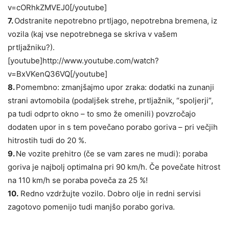
v=cORhkZMVEJ0[/youtube]
7.
Odstranite nepotrebno prtljago, nepotrebna bremena, iz
vozila (kaj vse nepotrebnega se skriva v vašem
prtljažniku?).
[youtube]http://www.youtube.com/watch?
v=BxVKenQ36VQ[/youtube]
8.
Pomembno: zmanjšajmo upor zraka: dodatki na zunanji
strani avtomobila (podaljšek strehe, prtljažnik, “spoljerji”,
pa tudi odprto okno – to smo že omenili) povzročajo
dodaten upor in s tem povečano porabo goriva – pri večjih
hitrostih tudi do 20 %.
9.
Ne vozite prehitro (če se vam zares ne mudi): poraba
goriva je najbolj optimalna pri 90 km/h. Če povečate hitrost
na 110 km/h se poraba poveča za 25 %!
10.
Redno vzdržujte vozilo. Dobro olje in redni servisi
zagotovo pomenijo tudi manjšo porabo goriva.