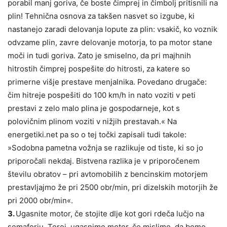
porabil manj goriva, če boste čimprej in čimbolj pritisnili na
plin! Tehnična osnova za takšen nasvet so izgube, ki
nastanejo zaradi delovanja lopute za plin: vsakič, ko voznik
odvzame plin, zavre delovanje motorja, to pa motor stane
moči in tudi goriva. Zato je smiselno, da pri majhnih
hitrostih čimprej pospešite do hitrosti, za katere so
primerne višje prestave menjalnika. Povedano drugače:
čim hitreje pospešiti do 100 km/h in nato voziti v peti
prestavi z zelo malo plina je gospodarneje, kot s
polovičnim plinom voziti v nižjih prestavah.« Na
energetiki.net pa so o tej točki zapisali tudi takole:
»Sodobna pametna vožnja se razlikuje od tiste, ki so jo
priporočali nekdaj. Bistvena razlika je v priporočenem
številu obratov – pri avtomobilih z bencinskim motorjem
prestavljajmo že pri 2500 obr/min, pri dizelskih motorjih že
pri 2000 obr/min«.
3.
Ugasnite motor, če stojite dlje kot gori rdeča lučjo na
semaforju. Torej, ugasnimo motor, če mislimo, da bomo