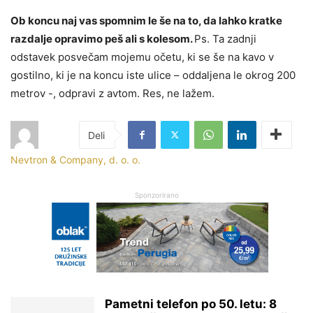
Ob koncu naj vas spomnim le še na to, da lahko kratke
razdalje opravimo peš ali s kolesom.
Ps. Ta zadnji
odstavek posvečam mojemu očetu, ki se še na kavo v
gostilno, ki je na koncu iste ulice – oddaljena le okrog 200
metrov -, odpravi z avtom. Res, ne lažem.
Nevtron & Company, d. o. o.
Sponzorirano
Pametni telefon po 50. letu: 8