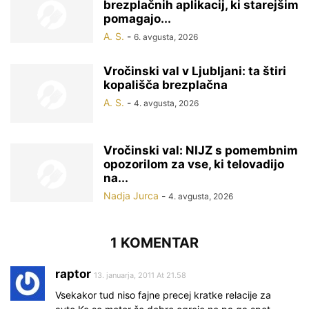
brezplačnih aplikacij, ki starejšim
pomagajo...
A. S.
-
6. avgusta, 2026
Vročinski val v Ljubljani: ta štiri
kopališča brezplačna
A. S.
-
4. avgusta, 2026
Vročinski val: NIJZ s pomembnim
opozorilom za vse, ki telovadijo
na...
Nadja Jurca
-
4. avgusta, 2026
1 KOMENTAR
raptor
13. januarja, 2011 At 21.58
Vsekakor tud niso fajne precej kratke relacije za