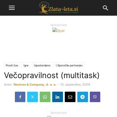
Sponzorirano
Prosti čas
Igre
Izpostavljeno
Ι Sporočila partnerjev
Večopravilnost (multitask)
Avtor:
Nevtron & Company, d. o. o.
-
10. septembra, 2009
Sponzorirano