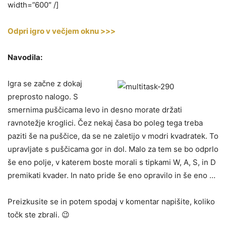
width=”600″ /]
Odpri igro v večjem oknu >>>
Navodila:
Igra se začne z dokaj
preprosto nalogo. S
smernima puščicama levo in desno morate držati
ravnotežje kroglici. Čez nekaj časa bo poleg tega treba
paziti še na puščice, da se ne zaletijo v modri kvadratek. To
upravljate s puščicama gor in dol. Malo za tem se bo odprlo
še eno polje, v katerem boste morali s tipkami W, A, S, in D
premikati kvader. In nato pride še eno opravilo in še eno …
Preizkusite se in potem spodaj v komentar napišite, koliko
točk ste zbrali. 😉