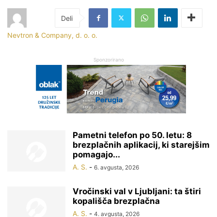
Nevtron & Company, d. o. o.
Sponzorirano
Pametni telefon po 50. letu: 8
brezplačnih aplikacij, ki starejšim
pomagajo...
A. S.
-
6. avgusta, 2026
Vročinski val v Ljubljani: ta štiri
kopališča brezplačna
A. S.
-
4. avgusta, 2026