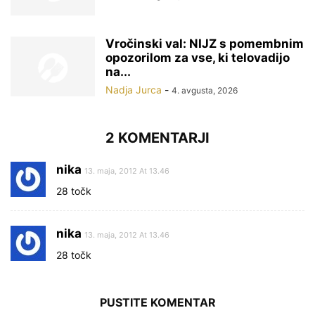
Vročinski val: NIJZ s pomembnim
opozorilom za vse, ki telovadijo
na...
Nadja Jurca
-
4. avgusta, 2026
2 KOMENTARJI
nika
13. maja, 2012 At 13.46
28 točk
nika
13. maja, 2012 At 13.46
28 točk
PUSTITE KOMENTAR