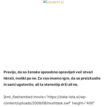
Pravijo, da so ženske sposobne opravljati več stvari
hkrati, moški pa ne. Za vas imamo igro, da se preizkusite
in sami ugotovite, ali ta stereotip drži ali ne.
[kml_flashembed movie=”https://zlata-leta.si/wp-
content/uploads/2009/08/multitask.swf” height=”400″